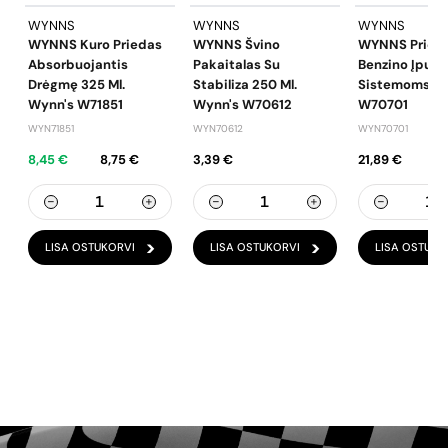
WYNNS
WYNNS
WYNNS
WYNNS Kuro Priedas
WYNNS Švino
WYNNS Pried
Absorbuojantis
Pakaitalas Su
Benzino Įpur
Drėgmę 325 Ml.
Stabiliza 250 Ml.
Sistemoms 50
Wynn's W71851
Wynn's W70612
W70701
WYN71851
WYN70612
WYN70701
8,45 €
8,75 €
3,39 €
21,89 €
LISA OSTUKORVI
LISA OSTUKORVI
LISA OSTUKO