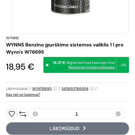
WYNNS
WYNNS Benzino įpurškimo sistemos valiklis 1 l pro
Wynn's W76695
18,37 €
Registreeritud kasutaja hind
18,95 €
-3%
Registreerimiseks klõpsake
Läbimüüdud
/
WYN76695
/
5411693766954
/
Kas teil on küsimus?
LÄBIMÜÜDUD