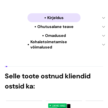
Kirjeldus
Ohutusalane teave
Omadused
Kohaletoimetamise
võimalused
Selle toote ostnud kliendid
ostsid ka:
LIIKME HIND