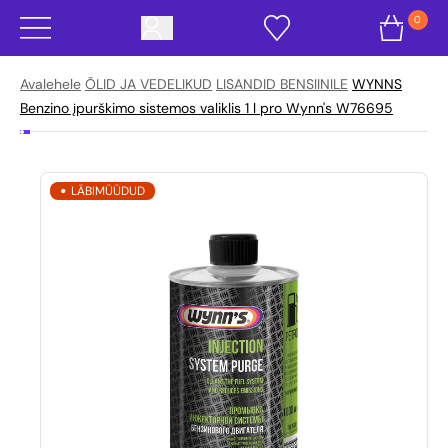
0
Avalehele
ÕLID JA VEDELIKUD
LISANDID BENSIINILE
WYNNS
Benzino įpurškimo sistemos valiklis 1 l pro Wynn's W76695
LÄBIMÜÜDUD