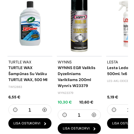
TURTLE WAX
WYNNS
LESTA
TURTLE WAX
WYNNS EGR Valiklis
Lesta Ledo Tir
Šampūnas Su Vašku
Dyzeliniams
500ml. 1x6
TURTLE WAX, 500 Ml
Varikliams 200ml
LES-AKL-DEICE/0.
Wynn's W23379
TW52883
WYN23379
6,55 €
5,19 €
10,30 €
10,60 €
LISA OSTUKORVI
LISA OSTUKO
LISA OSTUKORVI