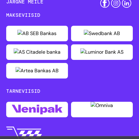
JÄRGNE MEILE
MAKSEVIISID
TARNEVIISID