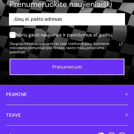
Prenumeruokite naujienlaiškį
Noriu gauti naujienas ir pasiūlymus el. paštu.
Daugiau informacijos apie tai, kaip tvarkome jūsų duomenis
rinkodaros komunikacijos tikslais, rasite mūsų
privatumo
politikoje.
Prenumeruoti
PEAMINE
TEAVE