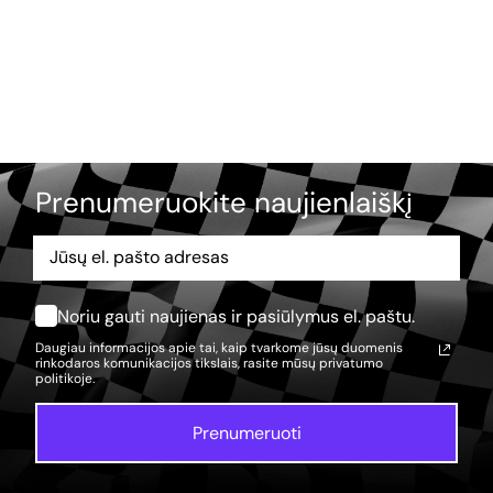
Prenumeruokite naujienlaiškį
Noriu gauti naujienas ir pasiūlymus el. paštu.
Daugiau informacijos apie tai, kaip tvarkome jūsų duomenis
rinkodaros komunikacijos tikslais, rasite mūsų
privatumo
politikoje.
Prenumeruoti