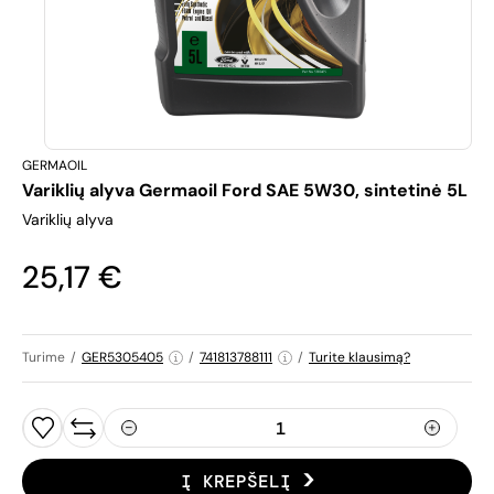
GERMAOIL
Variklių alyva Germaoil Ford SAE 5W30, sintetinė 5L
Variklių alyva
25,17 €
Turime
/
GER5305405
/
741813788111
/
Turite klausimą?
Į KREPŠELĮ