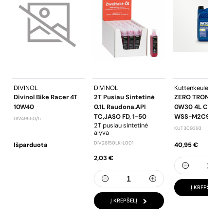
DIVINOL
DIVINOL
Kuttenkeuler
Divinol Bike Racer 4T
2T Pusiau Sintetinė
ZERO TRONIC
10W40
0.1L Raudona.API
0W30 4L C2 F
TC,JASO FD, 1-50
WSS-M2C950
DIV49550/5
2T pusiau sintetinė
KUT309393
alyva
DIV26150LK-L001
Išparduota
40,95 €
2,03 €
Į KREPŠELĮ
Į KREPŠELĮ