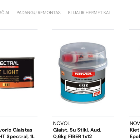
SČIAI
PADANGŲ REMONTAS
KLIJAI IR HERMETIKAI
L
NOVOL
NOV
orio Glaistas
Glaist. Su Stikl. Aud.
Kiet
T Spectral, 1L
0,6kg FIBER 1x12
Epok