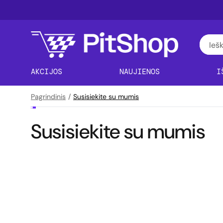
AKCIJOS
NAUJIENOS
I
Pagrindinis
/
Susisiekite su mumis
Susisiekite su mumis