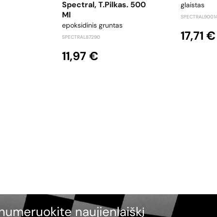
Spectral, T.pilkas. 500
glaistas
Ml
SPECTRAL9001
epoksidinis gruntas
17,71 €
SPECTRAL87290
11,97 €
numeruokite naujienlaiškį