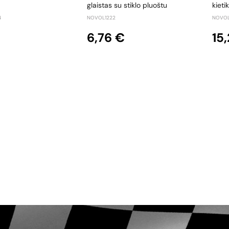
glaistas su stiklo pluoštu
kieti
4
NOVOL1222
NOVOL
6,76 €
15,