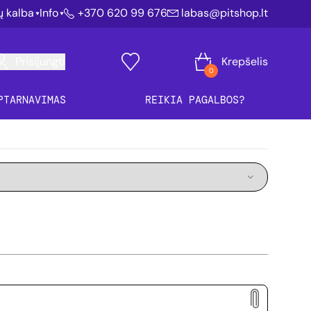
ių kalba
Info
+370 620 99 676
labas@pitshop.lt
Prisijungti
Krepšelis
0
PTARNAVIMAS
REIKIA PAGALBOS?