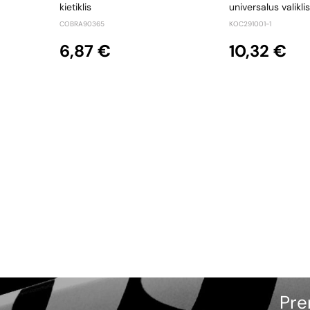
kietiklis
universalus valiklis
COBRA90365
KOC291001-1
6,87 €
10,32 €
Pre