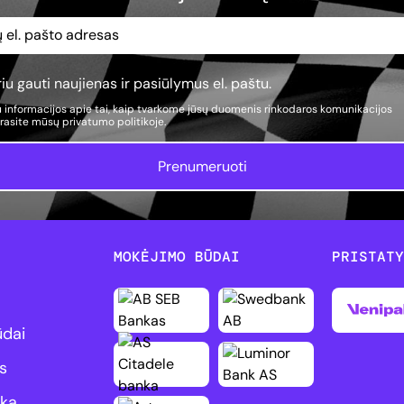
iu gauti naujienas ir pasiūlymus el. paštu.
 informacijos apie tai, kaip tvarkome jūsų duomenis rinkodaros komunikacijos
, rasite mūsų
privatumo politikoje.
Prenumeruoti
MOKĖJIMO BŪDAI
PRISTAT
ūdai
s
ika