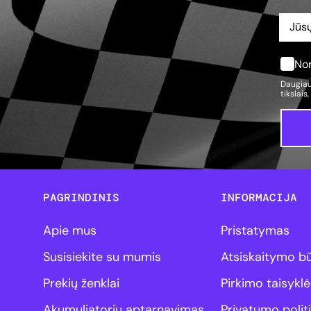
Nor
Daugiau
tikslais
PAGRINDINIS
INFORMACIJA
Apie mus
Pristatymas
Susisiekite su mumis
Atsiskaitymo b
Prekių ženklai
Pirkimo taisyklė
Akumuliatorių aptarnavimas
Privatumo polit