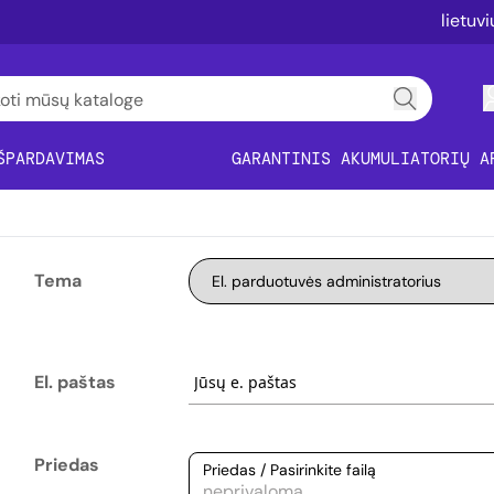
lietuv
ŠPARDAVIMAS
GARANTINIS AKUMULIATORIŲ A
Tema
El. paštas
Priedas
Priedas / Pasirinkite failą
neprivaloma