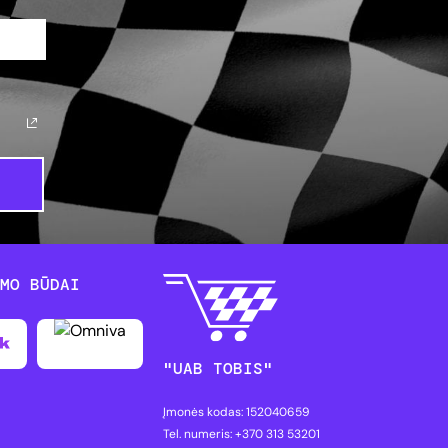
YMO BŪDAI
"UAB TOBIS"
Įmonės kodas: 152040659
Tel. numeris: +370 313 53201