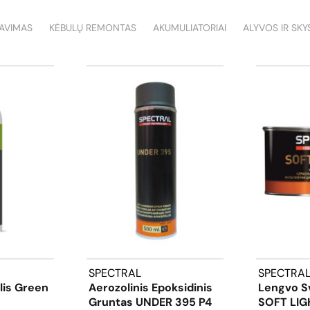
DAVIMAS
KĖBULŲ REMONTAS
AKUMULIATORIAI
ALYVOS IR SKY
SPECTRAL
SPECTRA
klis Green
Aerozolinis Epoksidinis
Lengvo Sv
Gruntas UNDER 395 P4
SOFT LIGH