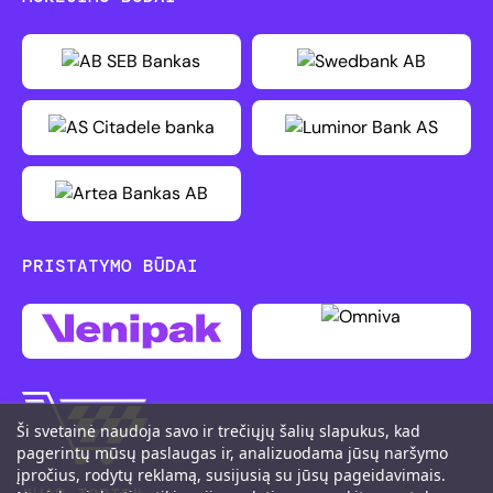
PRISTATYMO BŪDAI
Ši svetainė naudoja savo ir trečiųjų šalių slapukus, kad
pagerintų mūsų paslaugas ir, analizuodama jūsų naršymo
įpročius, rodytų reklamą, susijusią su jūsų pageidavimais.