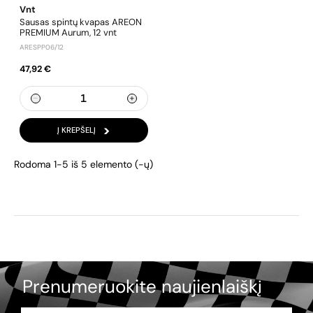
Vnt
Sausas spintų kvapas AREON
PREMIUM Aurum, 12 vnt
ARESPP06/12
47,92 €
Į KREPŠELĮ
Rodoma 1-5 iš 5 elemento (-ų)
Prenumeruokite naujienlaiškį