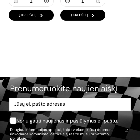
Į KREPŠELĮ
Į KREPŠELĮ
Prenumeruokite naujienlaiškį
Noriu gauti naujienas ir pasiūlymus el. paštu.
Daugiau informacijos apie tai, kaip tvarkome jūsų duomenis
rinkodaros komunikacijos tikslais, rasite mūsų
privatumo
politikoje.