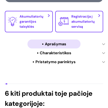
Akumuliatorių
Registracija į
garantijos
akumuliatorių
taisyklės
servisą
Aprašymas
Charakteristikos
Pristatymo parinktys
6 kiti produktai toje pačioje
kategorijoje: