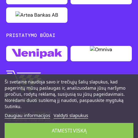
PRISTATYMO BŪDAI
Ši svetainė naudoja savo ir trečiųjų šalių slapukus, kad
pagerintų mūsų paslaugas ir, analizuodama jūsų naršymo
įpročius, rodytų reklamą, susijusią su jūsų pageidavimais.
"UAB TOBIS"
Norėdami duoti sutikimą jį naudoti, paspauskite mygtuką
Sutinku.
Įmonės kodas: 152040659
Daugiau informacijos
Valdyti slapukus
Tel. numeris: +370 313 53201
M. K. Čiurlionio g. 111, LT-66161 Druskininkai
ATMESTI VISKĄ