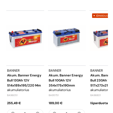
IŠPARDUOTA
BANNER
BANNER
BANNER
Akum. Banner Energy
Akum. Banner Energy
Akum. Banner
Bull 130Ah 12V
Bull 100Ah 12V
Bull 230Ah 12
514x189x195/220 Mm
354x175x190mm
517x273x212
akumuliatorius
akumuliatorius
akumuliatorius
BA96051
BA95751
BA96801
255,49 €
189,00 €
Išparduota