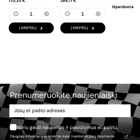
170,33 €
284,71 €
Išparduota
Į KREPŠELĮ
Į KREPŠELĮ
Prenumeruokite naujienlaiškį
Noriu gauti naujienas ir pasiūlymus el. paštu.
Daugiau informacijos apie tai, kaip tvarkome jūsų duomenis