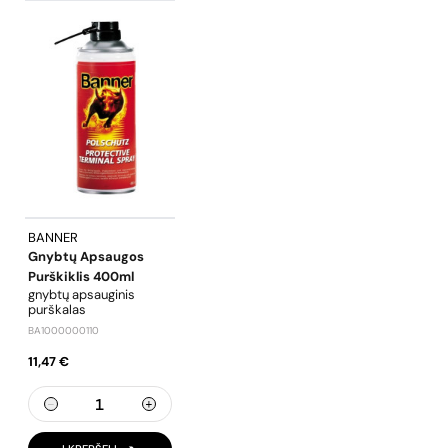
BANNER
Gnybtų Apsaugos
Purškiklis 400ml
gnybtų apsauginis
purškalas
BA1000000110
11,47 €