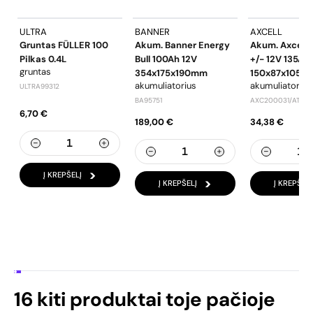
ULTRA
BANNER
AXCELL
Gruntas FÜLLER 100
Akum. Banner Energy
Akum. Axcell 
Pilkas 0.4L
Bull 100Ah 12V
+/- 12V 135A
gruntas
354x175x190mm
150x87x105m
akumuliatorius
akumuliatorius
ULTRA99312
BA95751
AXC200031/ATX9-
6,70 €
189,00 €
34,38 €
Į KREPŠELĮ
Į KREPŠELĮ
Į KREPŠELĮ
16 kiti produktai toje pačioje