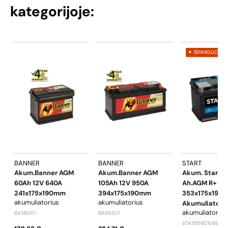
kategorijoje:
IŠPARDUOTA
BANNER
BANNER
START
Akum.Banner AGM
Akum.Banner AGM
Akum. Start 9
60Ah 12V 640A
105Ah 12V 950A
Ah.AGM R+ 12
241x175x190mm
394x175x190mm
353x175x190
akumuliatorius
akumuliatorius
Akumuliatori
akumuliatorius
BA56001
BA60501
STA595901086