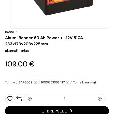
BANNER
Akum. Banner 60 Ah Power +- 12V 510A
233x173x203x225mm
akumuliatorius
109,00 €
Turime
/
BAP6069
/
9005753053427
/
Turite klausimą?
Į KREPŠELĮ