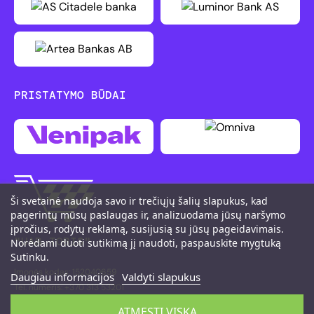
PRISTATYMO BŪDAI
Ši svetainė naudoja savo ir trečiųjų šalių slapukus, kad
pagerintų mūsų paslaugas ir, analizuodama jūsų naršymo
įpročius, rodytų reklamą, susijusią su jūsų pageidavimais.
"UAB TOBIS"
Norėdami duoti sutikimą jį naudoti, paspauskite mygtuką
Sutinku.
Įmonės kodas: 152040659
Daugiau informacijos
Valdyti slapukus
Tel. numeris: +370 313 53201
M. K. Čiurlionio g. 111, LT-66161 Druskininkai
ATMESTI VISKĄ