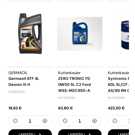
GERMAOIL
Kuttenkeuler
Kuttenkeuler
Germaoil ATF 4L
ZERO TRONIC FD
Syntronic FO
Dexron III H
0W30 5L C2 Ford
60L SL/CF A1/
WSS-M2C950-A
A5/B5 RN 07
GER934507
KUT309394
KUT309266
18,62 €
63,80 €
423,50 €
Į KREPŠELĮ
Į KREPŠELĮ
Į KREPŠELĮ