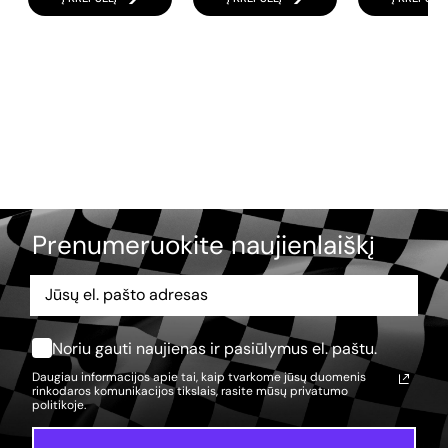
Prenumeruokite naujienlaiškį
Noriu gauti naujienas ir pasiūlymus el. paštu.
Daugiau informacijos apie tai, kaip tvarkome jūsų duomenis
rinkodaros komunikacijos tikslais, rasite mūsų
privatumo
politikoje.