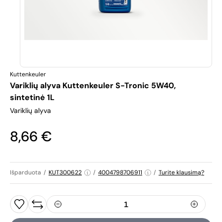
Kuttenkeuler
Variklių alyva Kuttenkeuler S-Tronic 5W40,
sintetinė 1L
Variklių alyva
8,66 €
Išparduota
/
KUT300622
/
4004798706911
/
Turite klausimą?