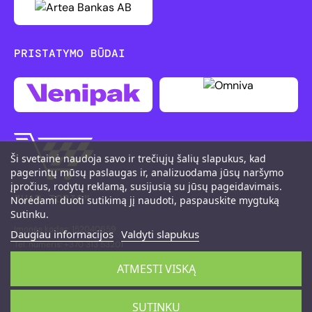
PRISTATYMO BŪDAI
Ši svetainė naudoja savo ir trečiųjų šalių slapukus, kad
pagerintų mūsų paslaugas ir, analizuodama jūsų naršymo
įpročius, rodytų reklamą, susijusią su jūsų pageidavimais.
"UAB TOBIS"
Norėdami duoti sutikimą jį naudoti, paspauskite mygtuką
Sutinku.
Įmonės kodas: 152040659
Daugiau informacijos
Valdyti slapukus
Tel. numeris: +370 313 53201
M. K. Čiurlionio g. 111, LT-66161 Druskininkai
ATMESTI VISKĄ
©2026 PitShop
SUTINKU