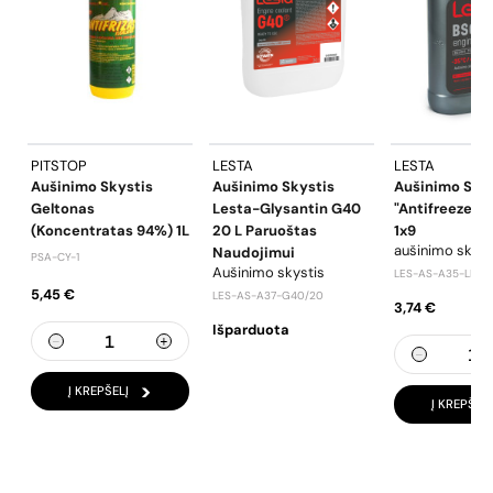
PITSTOP
LESTA
LESTA
Aušinimo Skystis
Aušinimo Skystis
Aušinimo Sky
Geltonas
Lesta-Glysantin G40
"Antifreeze" -
(koncentratas 94%) 1L
20 L Paruoštas
1x9
aušinimo skyst
Naudojimui
PSA-CY-1
Aušinimo skystis
LES-AS-A35-LES/1
5,45 €
LES-AS-A37-G40/20
3,74 €
Išparduota
Į KREPŠELĮ
Į KREPŠELĮ