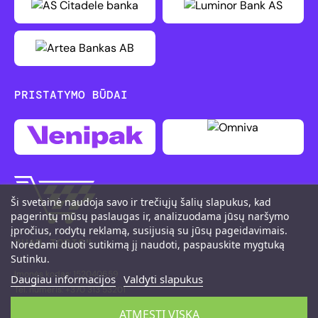
PRISTATYMO BŪDAI
Ši svetainė naudoja savo ir trečiųjų šalių slapukus, kad
pagerintų mūsų paslaugas ir, analizuodama jūsų naršymo
įpročius, rodytų reklamą, susijusią su jūsų pageidavimais.
"UAB TOBIS"
Norėdami duoti sutikimą jį naudoti, paspauskite mygtuką
Sutinku.
Įmonės kodas: 152040659
Daugiau informacijos
Valdyti slapukus
Tel. numeris: +370 313 53201
M. K. Čiurlionio g. 111, LT-66161 Druskininkai
ATMESTI VISKĄ