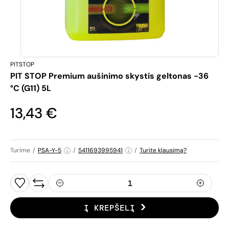
PITSTOP
PIT STOP Premium aušinimo skystis geltonas -36
°C (G11) 5L
13,43 €
Turime
/
PSA-Y-5
/
5411693995941
/
Turite klausimą?
Į KREPŠELĮ