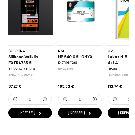
SPECTRAL
RM
RM
Silikono Valiklis
HB 540 0.5L ONYX
Lakas N15-V
pigmentas
EXTRA785 5L
4+1 4L
silikono valiklis
lakas
RM50411934
SPECTRAL89046
NORB50794684
37,27 €
165,33 €
113,74 €
Į KREPŠELĮ
Į KREPŠELĮ
Į KREPŠELĮ