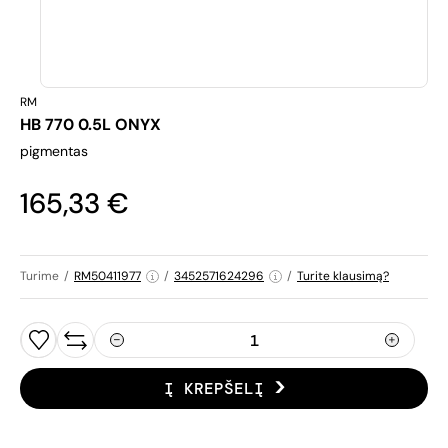
RM
HB 770 0.5L ONYX
pigmentas
165,33 €
Turime
/
RM50411977
/
3452571624296
/
Turite klausimą?
Į KREPŠELĮ