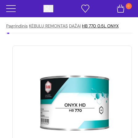
0
Pagrindinis
KĖBULŲ REMONTAS
DAŽAI
HB 770 0.5L ONYX