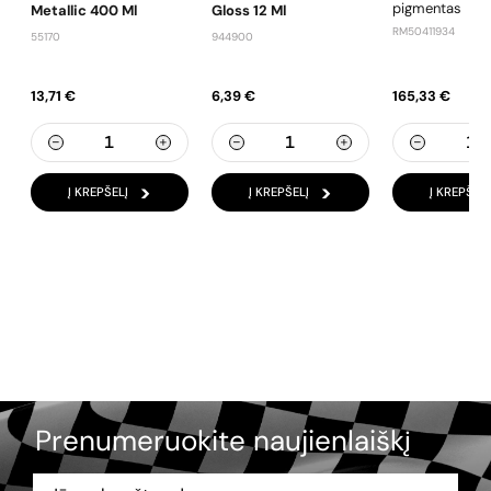
pigmentas
Metallic 400 Ml
Gloss 12 Ml
RM50411934
55170
944900
13,71 €
6,39 €
165,33 €
Į KREPŠELĮ
Į KREPŠELĮ
Į KREPŠELĮ
Prenumeruokite naujienlaiškį