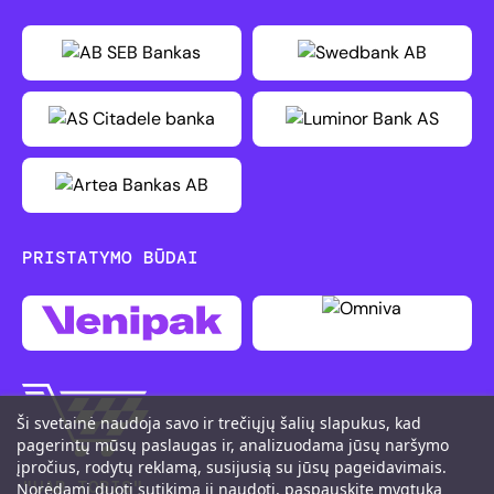
PRISTATYMO BŪDAI
Ši svetainė naudoja savo ir trečiųjų šalių slapukus, kad
pagerintų mūsų paslaugas ir, analizuodama jūsų naršymo
įpročius, rodytų reklamą, susijusią su jūsų pageidavimais.
"UAB TOBIS"
Norėdami duoti sutikimą jį naudoti, paspauskite mygtuką