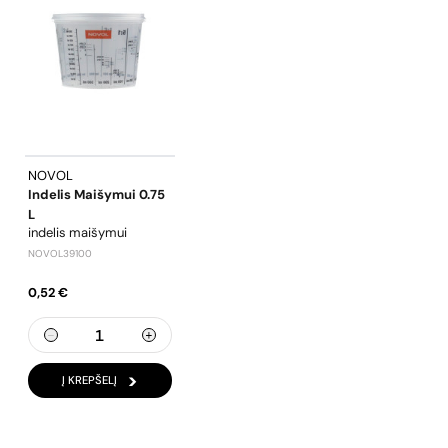
NOVOL
Indelis Maišymui 0.75
L
indelis maišymui
NOVOL39100
0,52 €
Į KREPŠELĮ