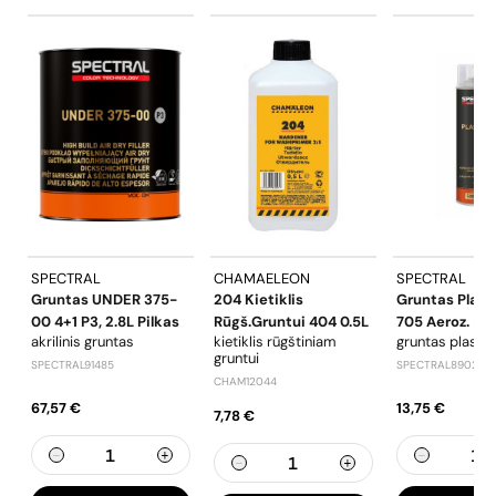
SPECTRAL
CHAMAELEON
SPECTRAL
Gruntas UNDER 375-
204 Kietiklis
Gruntas Plast
00 4+1 P3, 2.8L Pilkas
Rūgš.gruntui 404 0.5L
705 Aeroz. 50
akrilinis gruntas
kietiklis rūgštiniam
gruntas plastik
gruntui
SPECTRAL91485
SPECTRAL89022
CHAM12044
67,57 €
13,75 €
7,78 €