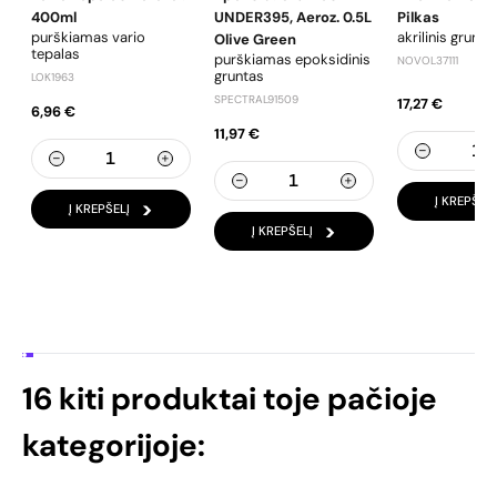
400ml
UNDER395, Aeroz. 0.5L
Pilkas
purškiamas vario
akrilinis grunta
Olive Green
tepalas
purškiamas epoksidinis
NOVOL37111
gruntas
LOK1963
SPECTRAL91509
17,27 €
6,96 €
11,97 €
Į KREPŠELĮ
Į KREPŠELĮ
Į KREPŠELĮ
16 kiti produktai toje pačioje
kategorijoje: