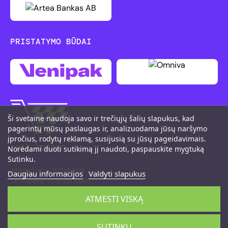
PRISTATYMO BŪDAI
Ši svetainė naudoja savo ir trečiųjų šalių slapukus, kad
pagerintų mūsų paslaugas ir, analizuodama jūsų naršymo
įpročius, rodytų reklamą, susijusią su jūsų pageidavimais.
"UAB TOBIS"
Norėdami duoti sutikimą jį naudoti, paspauskite mygtuką
Sutinku.
Įmonės kodas: 152040659
Daugiau informacijos
Valdyti slapukus
Tel. numeris: +370 313 53201
M. K. Čiurlionio g. 111, LT-66161 Druskininkai
ATMESTI VISKĄ
©2026 PitShop
SUTINKU