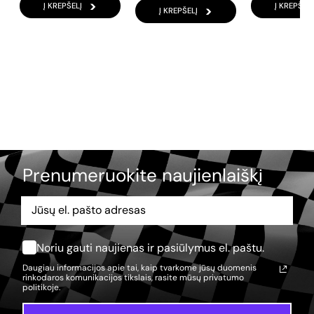
Į KREPŠELĮ
Į KREPŠELĮ
Į KREPŠELĮ
Prenumeruokite naujienlaiškį
Noriu gauti naujienas ir pasiūlymus el. paštu.
Daugiau informacijos apie tai, kaip tvarkome jūsų duomenis
rinkodaros komunikacijos tikslais, rasite mūsų
privatumo
politikoje.