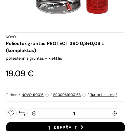
NOVOL
Poliester.gruntas PROTECT 380 0,8+0,08 L
(komplektas)
poliesterinis gruntas + kietiklis
19,09 €
Turime
/
NOVOL90016
/
5900061900163
/
Turite klausimą?
Į KREPŠELĮ