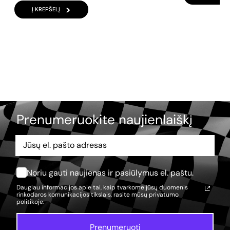
Į KREPŠELĮ
Prenumeruokite naujienlaiškį
Noriu gauti naujienas ir pasiūlymus el. paštu.
Daugiau informacijos apie tai, kaip tvarkome jūsų duomenis
rinkodaros komunikacijos tikslais, rasite mūsų
privatumo
politikoje.
Prenumeruoti