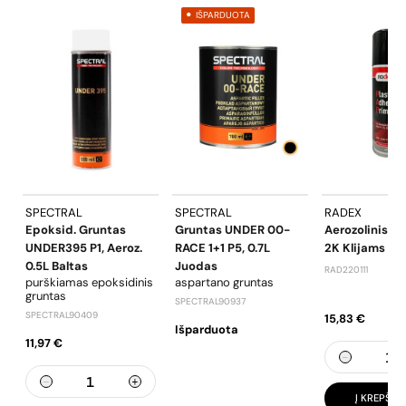
IŠPARDUOTA
SPECTRAL
SPECTRAL
RADEX
Epoksid. Gruntas
Gruntas UNDER 00-
Aerozolinis G
UNDER395 P1, Aeroz.
RACE 1+1 P5, 0.7L
2K Klijams Pla
0.5L Baltas
Juodas
RAD220111
purškiamas epoksidinis
aspartano gruntas
gruntas
SPECTRAL90937
SPECTRAL90409
15,83 €
Išparduota
11,97 €
Į KREPŠELĮ