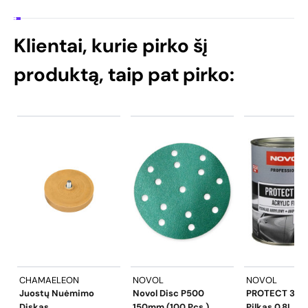
Klientai, kurie pirko šį
produktą, taip pat pirko:
CHAMAELEON
NOVOL
NOVOL
Juostų Nuėmimo
Novol Disc P500
PROTECT 390 
Diskas
150mm (100 Pcs.)
Pilkas 0.8L