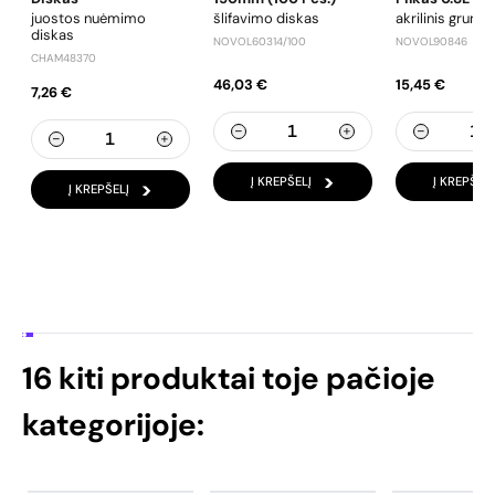
juostos nuėmimo
šlifavimo diskas
akrilinis grunta
diskas
NOVOL60314/100
NOVOL90846
CHAM48370
46,03 €
15,45 €
7,26 €
Į KREPŠELĮ
Į KREPŠELĮ
Į KREPŠELĮ
16 kiti produktai toje pačioje
kategorijoje: