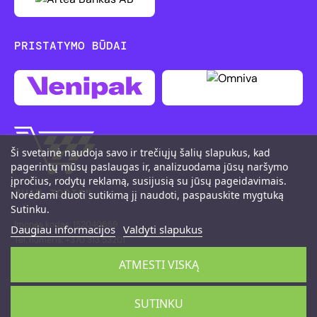
PRISTATYMO BŪDAI
Ši svetainė naudoja savo ir trečiųjų šalių slapukus, kad
pagerintų mūsų paslaugas ir, analizuodama jūsų naršymo
įpročius, rodytų reklamą, susijusią su jūsų pageidavimais.
"UAB TOBIS"
Norėdami duoti sutikimą jį naudoti, paspauskite mygtuką
Sutinku.
Įmonės kodas: 152040659
Daugiau informacijos
Valdyti slapukus
Tel. numeris: +370 313 53201
M. K. Čiurlionio g. 111, LT-66161 Druskininkai
ATMESTI VISKĄ
©2026 PitShop
SUTINKU