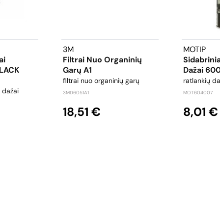
3M
MOTIP
ai
Filtrai Nuo Organinių
Sidabrinia
BLACK
Garų A1
Dažai 600
filtrai nuo organinių garų
ratlankių da
i dažai
3MD6051A1
MOT604007
18,51 €
8,01 €