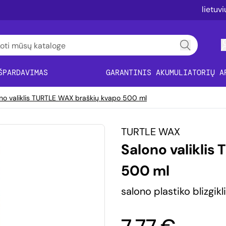
lietuv
ŠPARDAVIMAS
GARANTINIS AKUMULIATORIŲ A
no valiklis TURTLE WAX braškių kvapo 500 ml
TURTLE WAX
Salono valiklis
500 ml
salono plastiko blizgikl