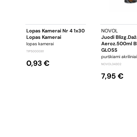
Lopas Kamerai Nr 4 1x30
NOVOL
Lopas Kamerai
Juodi Blizg.daž
Aeroz.500ml 
lopas kamerai
GLOSS
TIP5000081
purškiami akrilinia
0,93 €
NOVOL34302
7,95 €