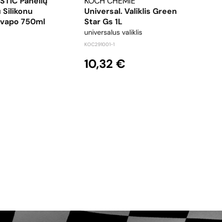
STIC Panelių
KOCH CHEMIE
KOC
u Silikonu
Universal. Valiklis Green
Vida
Kvapo 750ml
Star Gs 1L
Vali
universalus valiklis
blizg
KOC291001-1
KOC20
10,32 €
Iš