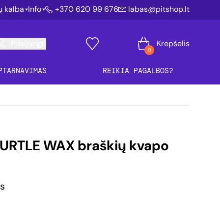
ių kalba
Info
+370 620 99 676
labas@pitshop.lt
Prisijungti
Krepšelis
0
PTARNAVIMAS
REIKIA PAGALBOS?
 TURTLE WAX braškių kvapo
is