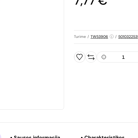
7,77 €
Turime
/
TW53906
/
50103225
Saugos informacija
Charakteristikos