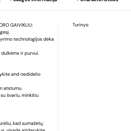
Turinys:
ORO GAIVIKLIU:
gesį.
šskyrimo technologijos dėka
s dulkėms ir purvui.
ykite and nedidelio
cm atstumu.
 su švariu, minkštu
urėliu, kad sumažėtų
us, visada atidarykite