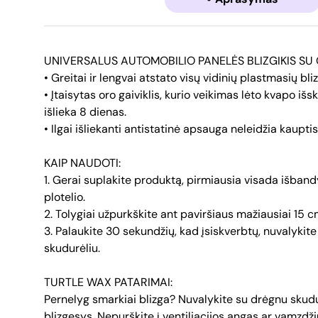
UNIVERSALUS AUTOMOBILIO PANELĖS BLIZGIKIS SU 
• Greitai ir lengvai atstato visų vidinių plastmasių bliz
• Įtaisytas oro gaiviklis, kurio veikimas lėto kvapo i
išlieka 8 dienas.
• Ilgai išliekanti antistatinė apsauga neleidžia kaupti
KAIP NAUDOTI:
1. Gerai suplakite produktą, pirmiausia visada išband
plotelio.
2. Tolygiai užpurkškite ant paviršiaus mažiausiai 15 
3. Palaukite 30 sekundžių, kad įsiskverbtų, nuvalykite
skudurėliu.
TURTLE WAX PATARIMAI:
Pernelyg smarkiai blizga? Nuvalykite su drėgnu skud
blizgesys. Nepurškite į ventiliacijos angas ar vamzdži