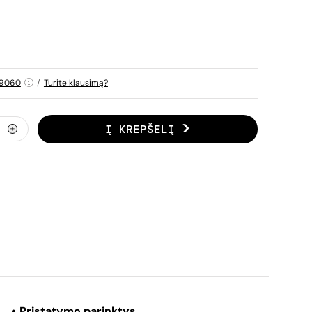
39060
/
Turite klausimą?
Į KREPŠELĮ
Pristatymo parinktys