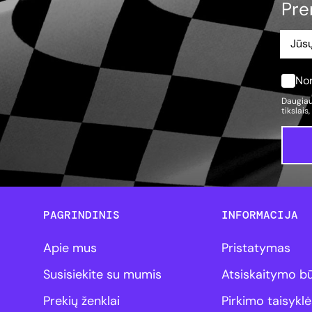
Pre
Nor
Daugiau
tikslais
PAGRINDINIS
INFORMACIJA
Apie mus
Pristatymas
Susisiekite su mumis
Atsiskaitymo b
Prekių ženklai
Pirkimo taisyklė