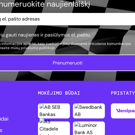
numeruokite naujienlaiškį
iu gauti naujienas ir pasiūlymus el. paštu.
 informacijos apie tai, kaip tvarkome jūsų duomenis rinkodaros komunikacijos
, rasite mūsų
privatumo politikoje.
Prenumeruoti
MOKĖJIMO BŪDAI
PRISTAT
ūdai
s