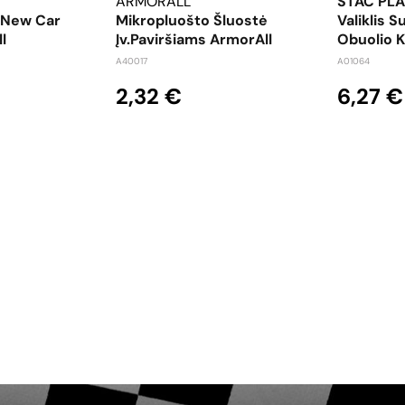
ARMORALL
STAC PLA
s New Car
Mikropluošto Šluostė
Valiklis S
l
Įv.paviršiams ArmorAll
Obuolio 
A40017
A01064
2,32 €
6,27 €