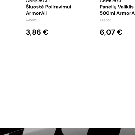
ARMORALL
ARMORALL
Šluostė Poliravimui
Panelių Valikli
ArmorAll
500ml ArmorAl
A40012
A83500
3,86 €
6,07 €