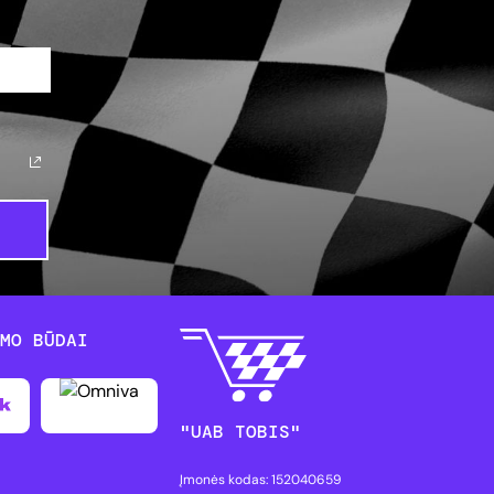
YMO BŪDAI
"UAB TOBIS"
Įmonės kodas: 152040659