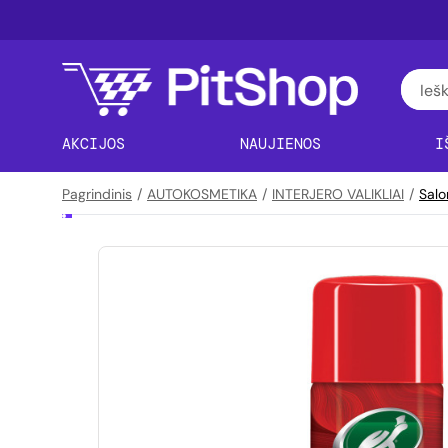
AKCIJOS
NAUJIENOS
I
Pagrindinis
/
AUTOKOSMETIKA
/
INTERJERO VALIKLIAI
/
Salo