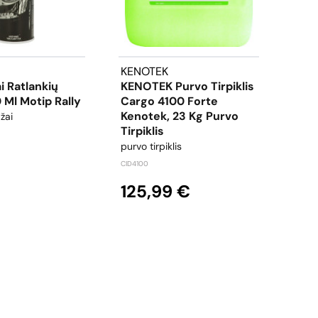
KENOTEK
ARE
i Ratlankių
KENOTEK Purvo Tirpiklis
Liq
 Ml Motip Rally
Cargo 4100 Forte
oro g
Kenotek, 23 Kg Purvo
žai
ARELI
Tirpiklis
1,
purvo tirpiklis
CID4100
125,99 €