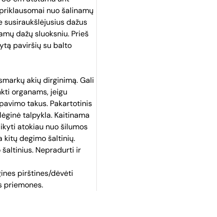
(priklausomai nuo šalinamų
te susiraukšlėjusius dažus
amų dažų sluoksniu. Prieš
tą paviršių su balto
smarkų akių dirginimą. Gali
kti organams, jeigu
vėpavimo takus. Pakartotinis
Slėginė talpykla. Kaitinama
aikyti atokiau nuo šilumos
a kitų degimo šaltinių.
šaltinius. Nepradurti ir
ines pirštines/dėvėti
s priemones.