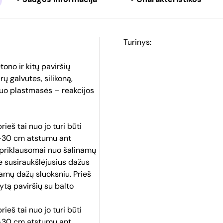
Turinys:
no ir kitų paviršių
rų galvutes, silikoną,
nuo plastmasės – reakcijos
ieš tai nuo jo turi būti
5-30 cm atstumu ant
(priklausomai nuo šalinamų
te susiraukšlėjusius dažus
amų dažų sluoksniu. Prieš
tą paviršių su balto
ieš tai nuo jo turi būti
5-30 cm atstumu ant