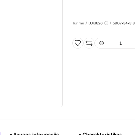
Turime
/
LOK1826
/
5907734731
Saugos informacija
Charakteristikos