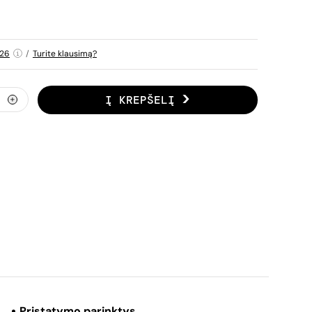
826
/
Turite klausimą?
Į KREPŠELĮ
Pristatymo parinktys