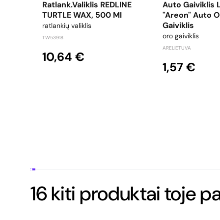
Ratlank.valiklis REDLINE
Auto Gaiviklis 
TURTLE WAX, 500 Ml
"Areon" Auto 
Gaiviklis
ratlankių valiklis
oro gaiviklis
TW53918
ARELIETUVA
10,64 €
1,57 €
16 kiti produktai toje p