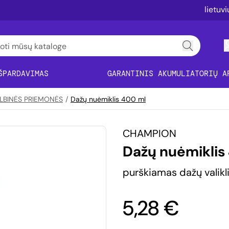
lietuv
ŠPARDAVIMAS
GARANTINIS AKUMULIATORIŲ A
GALBINĖS PRIEMONĖS
/
Dažų nuėmiklis 400 ml
CHAMPION
Dažų nuėmiklis
purškiamas dažų valikl
5,28 €