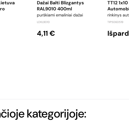
Lietuva
Dažai Balti Blizgantys
TT12 1x10
Oro
RAL9010 400ml
Automobi
purškiami emaliniai dažai
rinkinys au
LOKL9010
TIP5060519
4,11 €
Išpar
ačioje kategorijoje: