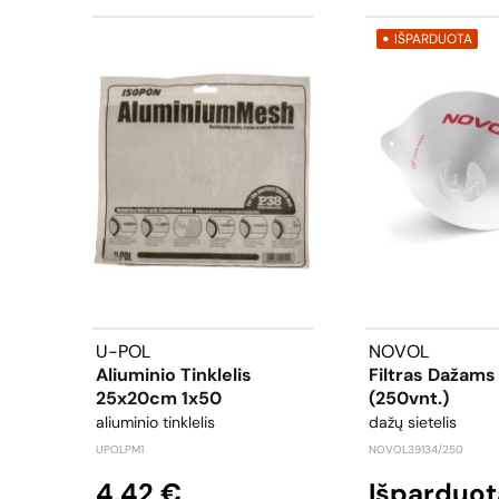
IŠPARDUOTA
U-POL
NOVOL
Aliuminio Tinklelis
Filtras Dažam
25x20cm 1x50
(250vnt.)
aliuminio tinklelis
dažų sietelis
UPOLPM1
NOVOL39134/250
4,42 €
Išparduot