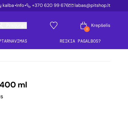
ių kalba
Info
+370 620 99 676
labas@pitshop.lt
Prisijungti
Krepšelis
0
PTARNAVIMAS
REIKIA PAGALBOS?
 400 ml
is