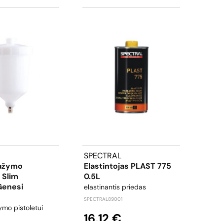
SPECTRAL
WA
Dažymo
Elastintojas PLAST 775
Api
 Slim
0.5L
Plok
Genesi
Regu
elastinantis priedas
WAL60
SPECTRAL89001
ymo pistoletui
59
16,12 €