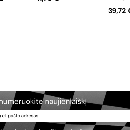
39,72 
numeruokite naujienlaiškį