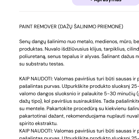
PAINT REMOVER (DAŽŲ ŠALINIMO PRIEMONĖ)
Senų dangų šalinimo nuo metalo, medienos, mūro, beto
produktas. Nuvalo išdžiūvusius klijus, tarpiklius, cilind
poliuretaną, senus tepalus ir alyvas. Šalinant dažus 
su substratu testas.
KAIP NAUDOTI: Valomas paviršius turi būti sausas ir pr
pašalintas purvas. Užpurkškite produkto sluoksnį 2
valomo dangos sluoksnio ir palaukite 5-30 minučių 
dažų tipo), kol paviršius susiraukšlės. Tada pašalinki
su mentele. Pakartokite procedūrą su kiekvienu šalin
pakartotinai dažant, rekomenduojama nuplauti nuvaly
spirito ekstraktu.
KAIP NAUDOTI: Valomas paviršius turi būti sausas ir pr
pašalintas purvas. Užpurkškite produkto sluoksnį 2