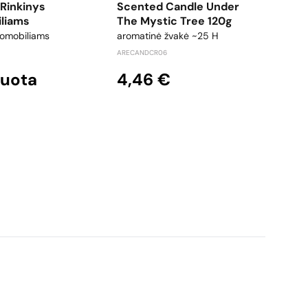
 Rinkinys
Scented Candle Under
Daža
liams
The Mystic Tree 120g
900
tomobiliams
aromatinė žvakė ~25 H
puršk
ARECANDCR06
LOKL9
duota
4,46 €
4,1