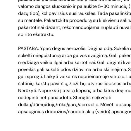
valomo dangos sluoksnio ir palaukite 5-30 minučių 
dažų tipo), kol paviršius susiraukšlės. Tada pašalinki
su mentele. Pakartokite procedūrą su kiekvienu šalin
pakartotinai dažant, rekomenduojama nuplauti nuvaly
spirito ekstraktu.
PASTABA: Ypač degus aerozolis. Dirgina odą. Sukelia 
sukelti mieguistumą arba galvos svaigimą. Gali paken
medžiaga veikia ilgai arba kartotinai. Gali dirginti k
poveikis gali sukelti odos džiūvimą arba skilinėjimą. 
gali sprogti. Laikyti vaikams neprieinamoje vietoje. L
šaltinių, karštų paviršių, žiežirbų, atviros liepsnos arb
Nerūkyti. Nepurkšti į atvirą liepsną arba kitus degimo 
nedeginti net panaudoto. Stengtis neįkvėpti
dulkių/dūmų/dujų/rūko/garų/aerozolio. Mūvėti apsaug
apsauginius drabužius/naudoti akių (veido) apsaugo