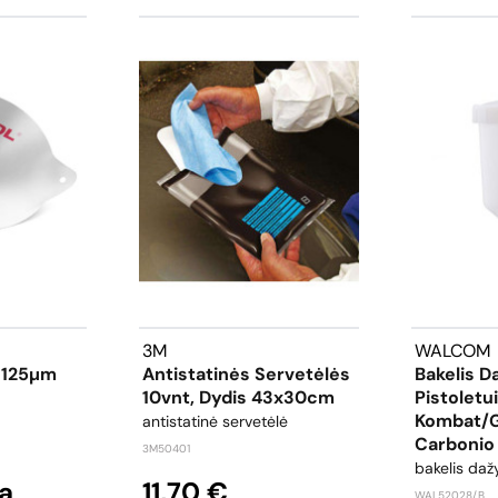
3M
WALCOM
s 125µm
Antistatinės Servetėlės
Bakelis 
10vnt, Dydis 43x30cm
Pistoletui
Kombat/
antistatinė servetėlė
Carbonio
3M50401
bakelis daž
a
11,70 €
WAL52028/B