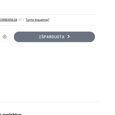
0188685628
/
Turite klausimą?
IŠPARDUOTA
o parinktys