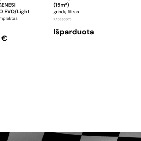
GENESI
(15m²)
M14
O EVO/Light
grindų filtras
šlifa
mplektas
RAD360075
3M849
Išparduota
39
 €