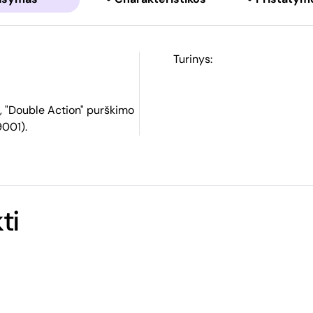
Turinys:
 "Double Action" purškimo
9001).
ti