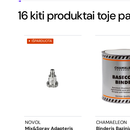
16 kiti produktai toje p
IŠPARDUOTA
NOVOL
CHAMAELEON
Mix&Spray Adapteris
Binderis Bazin