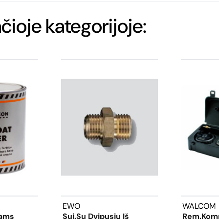
ačioje kategorijoje:
EWO
WALCOM
iams
Suj.su Dvipusiu Iš
Rem.komp