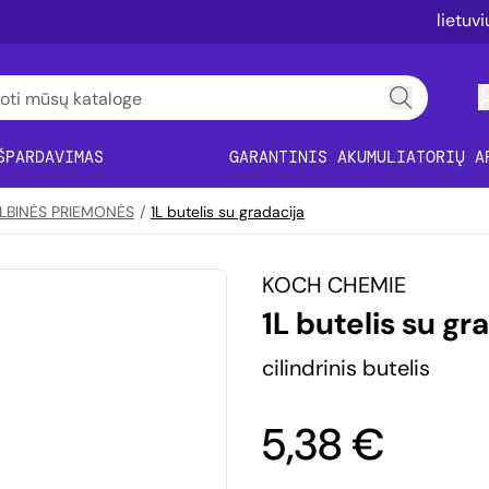
lietuv
ŠPARDAVIMAS
GARANTINIS AKUMULIATORIŲ A
GALBINĖS PRIEMONĖS
/
1L butelis su gradacija
KOCH CHEMIE
1L butelis su gr
cilindrinis butelis
5,38 €