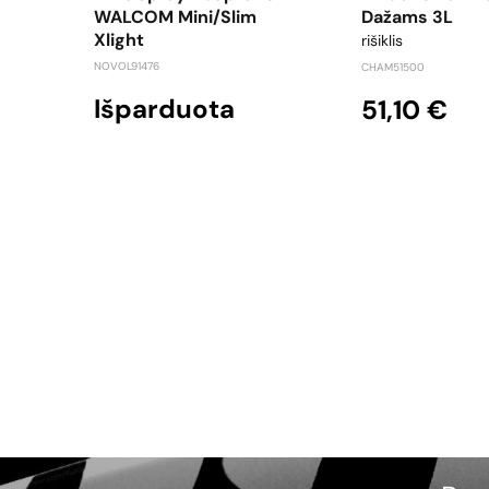
WALCOM Mini/Slim
Dažams 3L
Xlight
rišiklis
NOVOL91476
CHAM51500
Išparduota
51,10 €