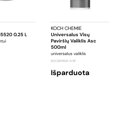
KOCH CHEMIE
3M
 H5520 0.25 L
Universalus Visų
Sco
Paviršių Valiklis Asc
Purp
ntui
500ml
popi
universalus valiklis
šlifa
KOC367500-0.5P
3M646
Išparduota
44