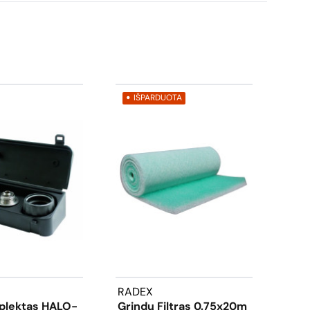
IŠPARDUOTA
RADEX
3M
lektas HALO-
Grindų Filtras 0.75x20m
Rolo