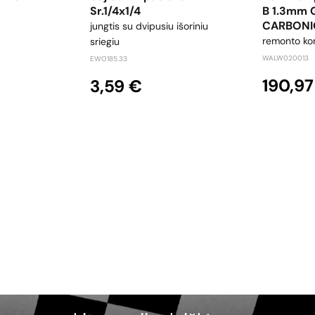
Sr.1/4x1/4
B 1.3mm 
CARBONI
jungtis su dvipusiu išoriniu
remonto ko
sriegiu
WALW020013
EWO185.33
190,97
3,59 €