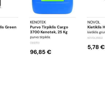
KENOTEK
NOVOL
klis Green
Purvo Tirpiklis Cargo
Kietiklis
3700 Kenotek, 25 Kg
kietiklis gru
purvo tirpiklis
NOVOL35822
CID3700
5,78 €
96,85 €