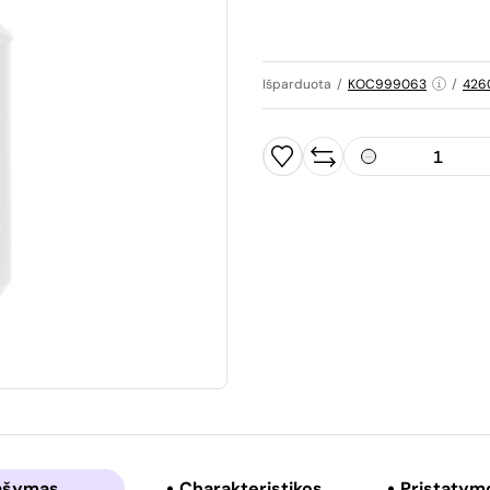
Išparduota
/
KOC999063
/
426
ašymas
Charakteristikos
Pristatym