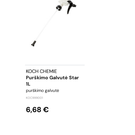
KOCH CHEMIE
Purškimo Galvutė Star
1L
purškimo galvutė
KOC999001
6,68 €