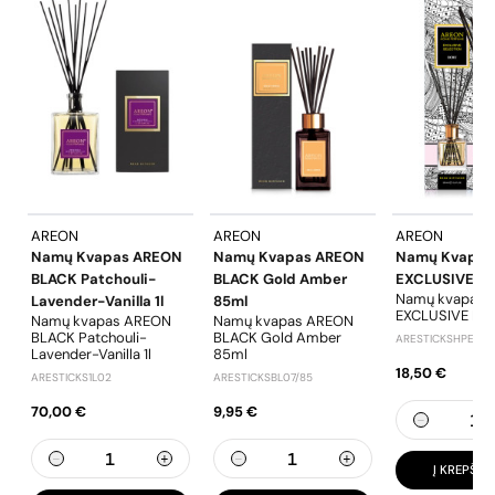
AREON
AREON
AREON
Namų Kvapas AREON
Namų Kvapas AREON
Namų Kvapas
BLACK Patchouli-
BLACK Gold Amber
EXCLUSIVE Ec
Namų kvapas
Lavender-Vanilla 1l
85ml
EXCLUSIVE Ecr
Namų kvapas AREON
Namų kvapas AREON
BLACK Patchouli-
BLACK Gold Amber
ARESTICKSHPE03
Lavender-Vanilla 1l
85ml
18,50 €
ARESTICKS1L02
ARESTICKSBL07/85
70,00 €
9,95 €
Į KREPŠELĮ