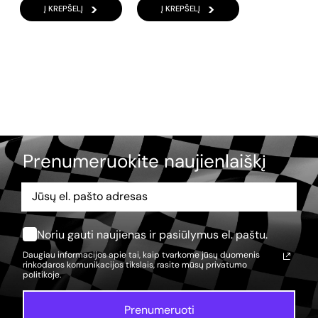
Į KREPŠELĮ
Į KREPŠELĮ
Prenumeruokite naujienlaiškį
Noriu gauti naujienas ir pasiūlymus el. paštu.
Daugiau informacijos apie tai, kaip tvarkome jūsų duomenis
rinkodaros komunikacijos tikslais, rasite mūsų
privatumo
politikoje.
Prenumeruoti