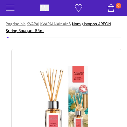
0
Pagrindinis
KVAPAI
KVAPAI NAMAMS
Namų kvapas AREON
Spring Bouquet 85ml