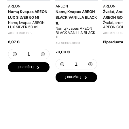
AREON
AREON
AREON
Namų Kvapas AREON
Namų Kvapas AREON
Žvakė, Aroma
LUX SILVER 50 Ml
BLACK VANILLA BLACK
AREON GOLD
Namų kvapas AREON
Žvakė, aromati
1L
LUX SILVER 50 ml
AREON GOLD 
Namų kvapas AREON
BLACK VANILLA BLACK
ARESTICKSRDS02
ARECANDPC05
1L
6,07 €
Išparduota
ARESTICKSPSO03
70,00 €
Į KREPŠELĮ
Į KREPŠELĮ