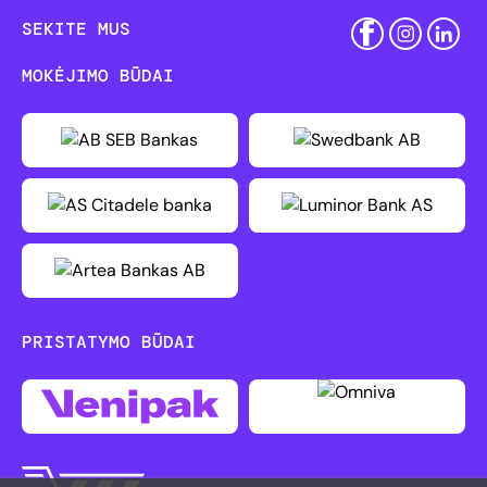
SEKITE MUS
MOKĖJIMO BŪDAI
PRISTATYMO BŪDAI