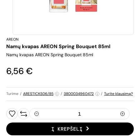
AREON
Namų kvapas AREON Spring Bouquet 85ml
Namų kvapas AREON Spring Bouquet 85ml
6,56 €
Turime
/
ARESTICKS06/85
/
3800034960472
/
Turite klausimą?
Į KREPŠELĮ