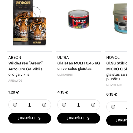
AREON
ULTRA
NOVOL
Wild&Free "Areon"
Glaistas MULTI 0.45 KG
Gl.su Stiklo Pl
universalus glaistas
Auto Oro Gaiviklis
MICRO 0,5kg
oro gaiviklis
glaistas su stik
ULTRA99111
pluoštu
AREAW03
NOVOL1231
1,29 €
4,15 €
6,15 €
Į KREPŠELĮ
Į KREPŠELĮ
Į KREPŠELĮ