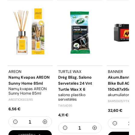
AREON
TURTLE WAX
BANNER
Namų Kvapas AREON
Drėg Blizg. Salono
Akum.Banner 
Sunny Home 85ml
Servetėlės 24 Vnt
Bike Bull AGM
Namų kvapas AREON
Turtle Wax X 6
150x87x95m
Sunny Home 85ml
salono plastiko
akumuliatorius
servetėlės
ARESTICKS03/85
BAM50615/YTX7A-
TW54095
6,56 €
32,60 €
4,11 €