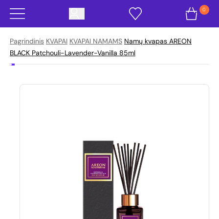
0
Pagrindinis
KVAPAI
KVAPAI NAMAMS
Namų kvapas AREON
BLACK Patchouli-Lavender-Vanilla 85ml