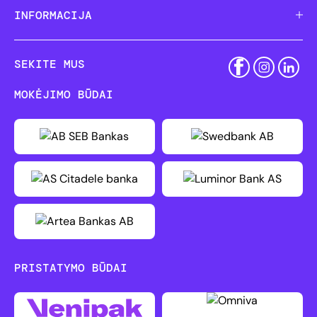
INFORMACIJA
SEKITE MUS
MOKĖJIMO BŪDAI
PRISTATYMO BŪDAI