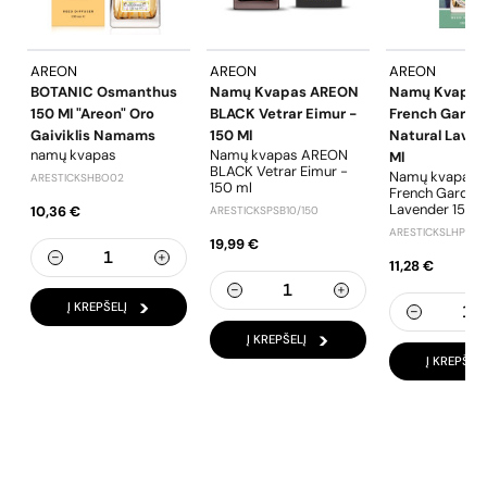
AREON
AREON
AREON
BOTANIC Osmanthus
Namų Kvapas AREON
Namų Kvapas
150 Ml "Areon" Oro
BLACK Vetrar Eimur -
French Garde
Gaiviklis Namams
150 Ml
Natural Laven
namų kvapas
Namų kvapas AREON
Ml
BLACK Vetrar Eimur -
Namų kvapas
ARESTICKSHBO02
150 ml
French Garden
Lavender 150 
10,36 €
ARESTICKSPSB10/150
ARESTICKSLHP04
19,99 €
11,28 €
Į KREPŠELĮ
Į KREPŠELĮ
Į KREPŠELĮ