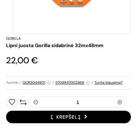
GORILLA
Lipni juosta Gorilla sidabrinė 32mx48mm
22,00 €
Turime
/
GOR3044901
/
5704947002466
/
Turite klausimą?
Į KREPŠELĮ