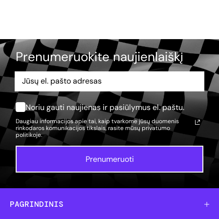
Prenumeruokite naujienlaiškį
Noriu gauti naujienas ir pasiūlymus el. paštu.
Daugiau informacijos apie tai, kaip tvarkome jūsų duomenis
rinkodaros komunikacijos tikslais, rasite mūsų
privatumo
politikoje.
Prenumeruoti
PAGRINDINIS