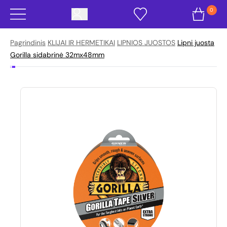
0
Pagrindinis
KLIJAI IR HERMETIKAI
LIPNIOS JUOSTOS
Lipni juosta
Gorilla sidabrinė 32mx48mm