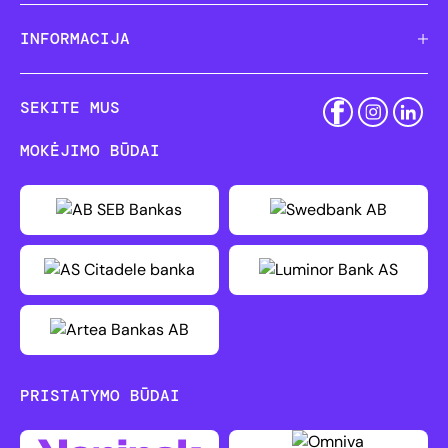
INFORMACIJA
SEKITE MUS
MOKĖJIMO BŪDAI
PRISTATYMO BŪDAI