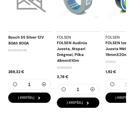
Bosch S5 Silver 12V
FOLSEN
FOLSEN
FOLSEN Audinio
FOLSEN Izolia
80Ah 800A
Juosta, Atspari
Juosta Mėlyn
B0092S5A110
Drėgmei, Pilka
19mmX20m
48mmX10m
012502
051064810
269,32 €
1,92 €
3,78 €
Į KREPŠELĮ
Į KREPŠELĮ
Į KREPŠELĮ