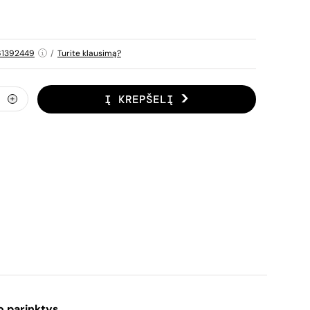
1392449
/
Turite klausimą?
Į KREPŠELĮ
o parinktys