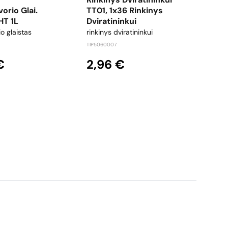
orio Glai.
TT01, 1x36 Rinkinys
B-1
HT 1L
Dviratininkui
pigm
o glaistas
rinkinys dviratininkui
SPECT
TIP5060007
57
€
2,96 €