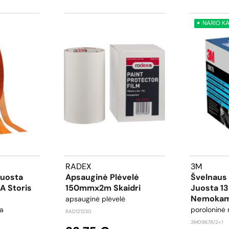
NARIO K
RADEX
3M
Juosta
Apsauginė Plėvelė
Švelnaus
 Storis
150mmx2m Skaidri
Juosta 1
Nemokam
apsauginė plėvelė
ta
poroloninė
RAD121230
3M09678/2+1