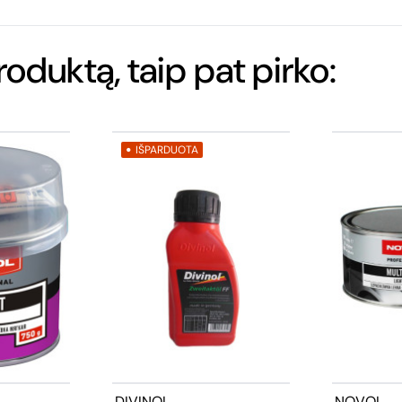
produktą, taip pat pirko:
IŠPARDUOTA
DIVINOL
NOVOL