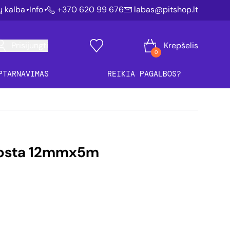
ių kalba
Info
+370 620 99 676
labas@pitshop.lt
Prisijungti
Krepšelis
0
PTARNAVIMAS
REIKIA PAGALBOS?
juosta 12mmx5m