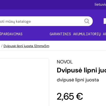
lietuv
ŠPARDAVIMAS
GARANTINIS AKUMULIATORIŲ A
/
Dvipusė lipni juosta 12mmx5m
NOVOL
Dvipusė lipni 
dvipusė lipni juosta
2,65 €