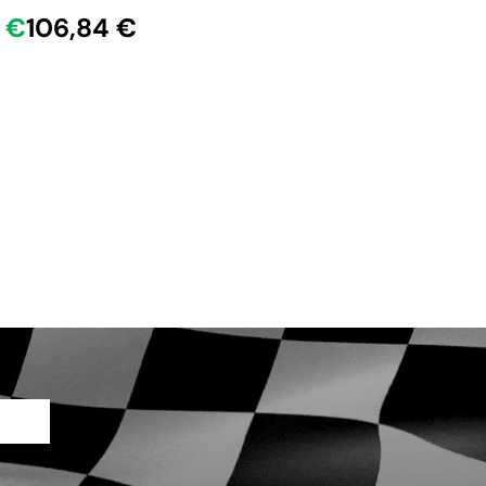
 €
106,84 €
16,