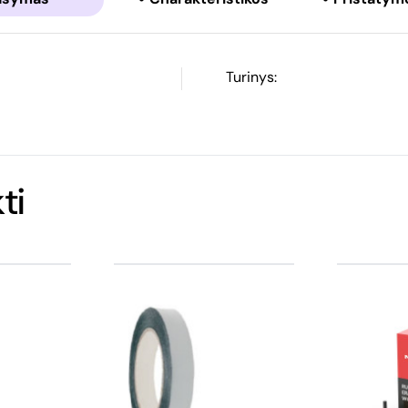
Turinys:
ti