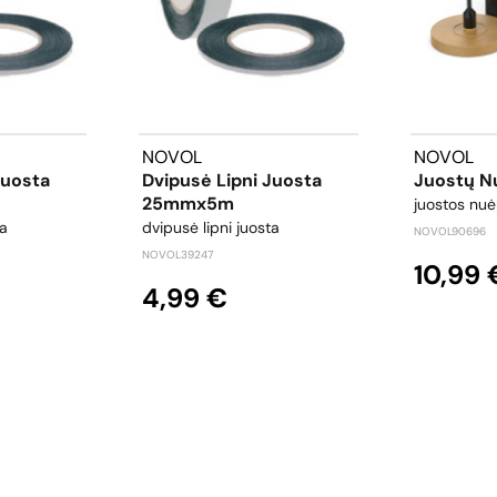
NOVOL
NOVOL
Juosta
Dvipusė Lipni Juosta
Juostų N
25mmx5m
juostos nu
ta
dvipusė lipni juosta
NOVOL90696
NOVOL39247
10,99 
4,99 €