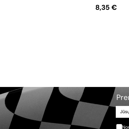
8,35 €
Pre
Nor