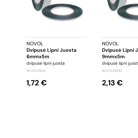
NOVOL
NOVOL
Dvipusė Lipni Juosta
Dvipusė Lipni 
6mmx5m
9mmx5m
dvipusė lipni juosta
dvipusė lipni juos
NOVOL39241
NOVOL39243
1,72 €
2,13 €