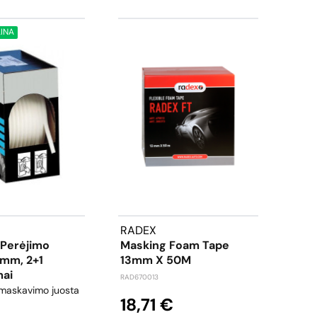
AINA
RADEX
RAD
 Perėjimo
Masking Foam Tape
Dvip
3mm, 2+1
13mm X 50M
12m
ai
0.8
RAD670013
 maskavimo juosta
dvipu
18,71 €
RAD110