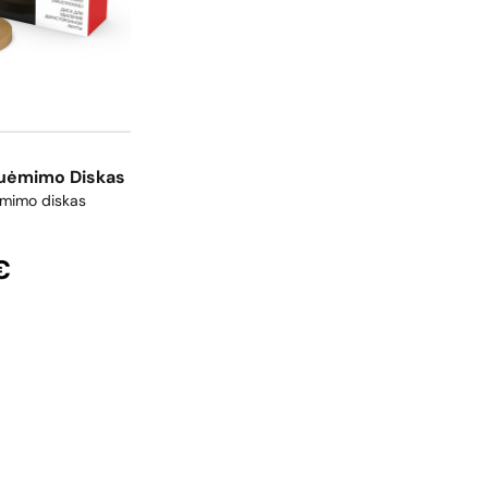
uėmimo Diskas
ėmimo diskas
€