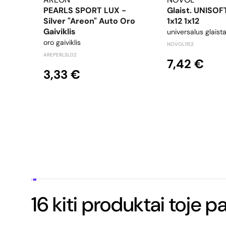
PEARLS SPORT LUX -
Glaist. UNISOF
Silver "Areon" Auto Oro
1x12 1x12
Gaiviklis
universalus glaist
oro gaiviklis
NOVOL1152
AREPERLSL02
7,42 €
3,33 €
16 kiti produktai toje p