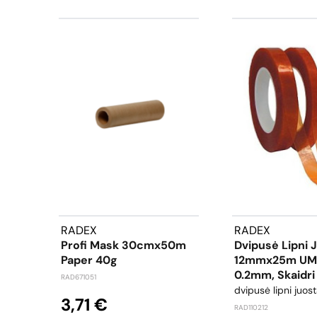
RADEX
RADEX
Profi Mask 30cmx50m
Dvipusė Lipni 
Paper 40g
12mmx25m UMA
0.2mm, Skaidri
RAD671051
dvipusė lipni juos
3,71 €
RAD110212