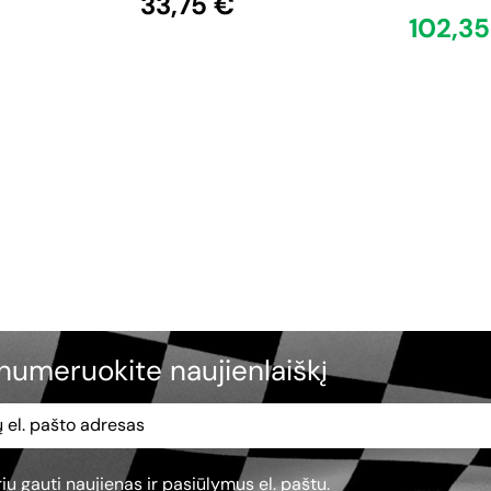
33,75 €
102,35
numeruokite naujienlaiškį
iu gauti naujienas ir pasiūlymus el. paštu.