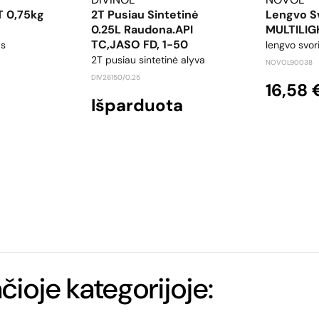
T 0,75kg
2T Pusiau Sintetinė
Lengvo Sv
0.25L Raudona.API
MULTILIG
TC,JASO FD, 1-50
as
lengvo svori
2T pusiau sintetinė alyva
NOVOL90038
DIV26150/0.25
16,58 
Išparduota
ačioje kategorijoje: