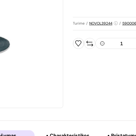
Turime
/
NOVOL39244
/
590006
ašymas
Charakteristikos
Pristatym