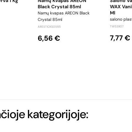
rva 1 Kg
Namų Kvapas AREON
Salono Va
Black Crystal 85ml
WAX Vani
Ml
Namų kvapas AREON Black
salono plast
Crystal 85ml
TW53907
ARESTICKS01/85
7,77 €
6,56 €
ačioje kategorijoje: