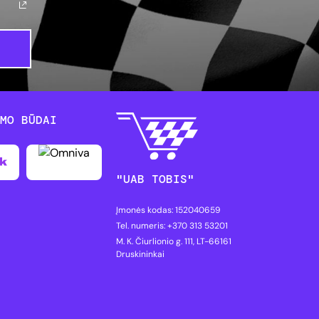
YMO BŪDAI
"UAB TOBIS"
Įmonės kodas: 152040659
Tel. numeris: +370 313 53201
M. K. Čiurlionio g. 111, LT-66161
Druskininkai