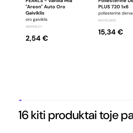
PEARLS - Vanilla Mia
Poliesterinė De
"Areon" Auto Oro
PLUS 720 1x6
Gaiviklis
poliesterinė derva
oro gaiviklis
NOVOL36112
AREPERL07
15,34 €
2,54 €
16 kiti produktai toje p