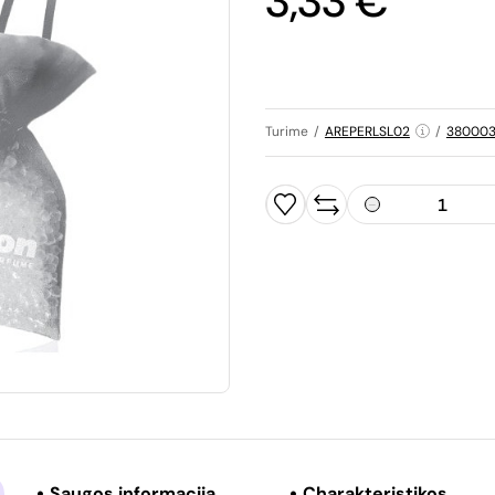
3,33 €
Turime
/
AREPERLSL02
/
380003
Saugos informacija
Charakteristikos