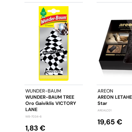
WUNDER-BAUM
AREON
WUNDER-BAUM TREE
AREON LETAHE
Oro Gaiviklis VICTORY
Star
LANE
AREALC01
WB-7034-6
19,65 €
1,83 €