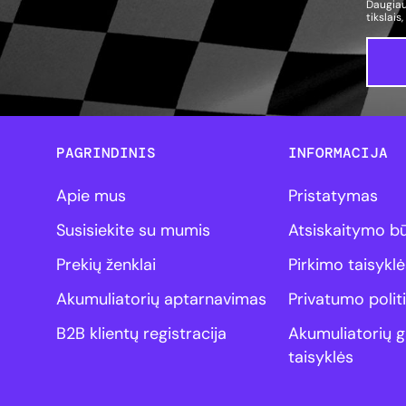
Daugiau
tikslais
PAGRINDINIS
INFORMACIJA
Apie mus
Pristatymas
Susisiekite su mumis
Atsiskaitymo b
Prekių ženklai
Pirkimo taisyklė
Akumuliatorių aptarnavimas
Privatumo polit
B2B klientų registracija
Akumuliatorių g
taisyklės