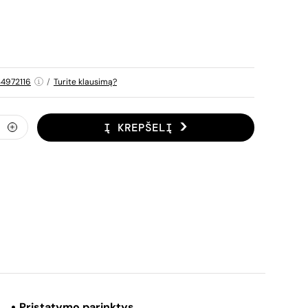
4972116
/
Turite klausimą?
Į KREPŠELĮ
Pristatymo parinktys