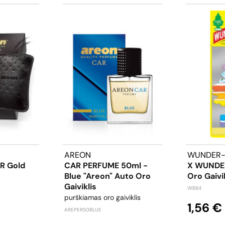
AREON
WUNDER
R Gold
CAR PERFUME 50ml -
X WUNDE
Blue "Areon" Auto Oro
Oro Gaivi
Gaiviklis
WB84
purškiamas oro gaiviklis
1,56 €
AREPER50BLUE