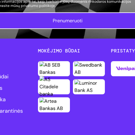
 informacijos apie tai, kaip tvarkome jūsų duomenis rinkodaros komunikacijos
, rasite mūsų
privatumo politikoje.
Prenumeruoti
MOKĖJIMO BŪDAI
PRISTAT
ūdai
s
ika
arantinės