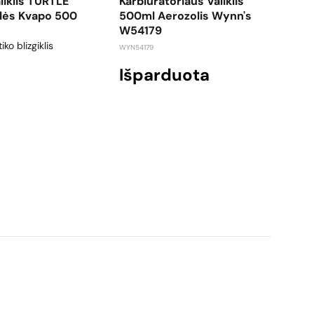
liklis TURTLE
Karbiuratoriaus Valiklis
SPO
lės Kvapo 500
500ml Aerozolis Wynn's
"Ar
W54179
Gaiv
iko blizgiklis
oro g
WYN54179
ARESL
Išparduota
1,2