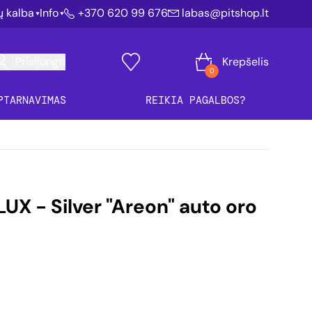
ių kalba
Info
+370 620 99 676
labas@pitshop.lt
Prisijungti
Krepšelis
0
PTARNAVIMAS
REIKIA PAGALBOS?
X - Silver "Areon" auto oro