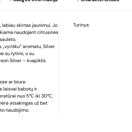
Turinys:
, labiau skirtas jaunimui. Jo
iekiama naudojant citrusines
saulėto.
s „vyrišku“ aromatu, Silver
e su lytimi, o su
reon Silver – kvapiklis
se ar biure.
s laisvai kabotų ir
eratūrai nuo 5°С iki 30°С.
 nėra atsakingas už bet
ukto naudojimo.