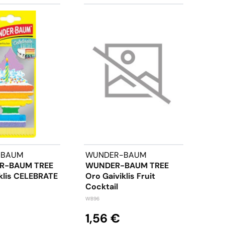
-BAUM
WUNDER-BAUM
WUN
R-BAUM TREE
WUNDER-BAUM TREE
WUN
klis CELEBRATE
Oro Gaiviklis Fruit
Oro 
Cocktail
WBC3
WB96
3,
1,56 €