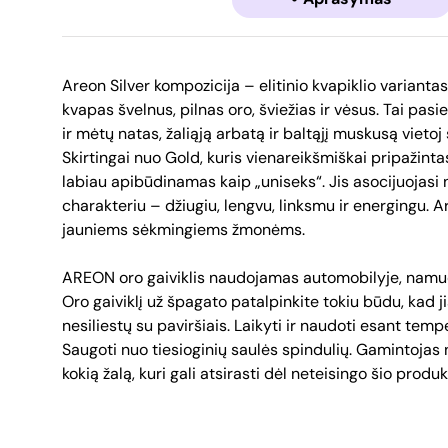
Areon Silver kompozicija – elitinio kvapiklio variantas
kvapas švelnus, pilnas oro, šviežias ir vėsus. Tai pas
ir mėtų natas, žaliąją arbatą ir baltąjį muskusą vietoj 
Skirtingai nuo Gold, kuris vienareikšmiškai pripažinta
labiau apibūdinamas kaip „uniseks“. Jis asocijuojasi n
charakteriu – džiugiu, lengvu, linksmu ir energingu. A
jauniems sėkmingiems žmonėms.
AREON oro gaiviklis naudojamas automobilyje, namuo
Oro gaiviklį už špagato patalpinkite tokiu būdu, kad ji
nesiliestų su paviršiais. Laikyti ir naudoti esant temp
Saugoti nuo tiesioginių saulės spindulių. Gamintojas
kokią žalą, kuri gali atsirasti dėl neteisingo šio prod