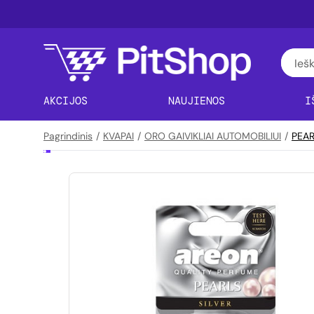
AKCIJOS
NAUJIENOS
I
Pagrindinis
/
KVAPAI
/
ORO GAIVIKLIAI AUTOMOBILIUI
/
PEARL