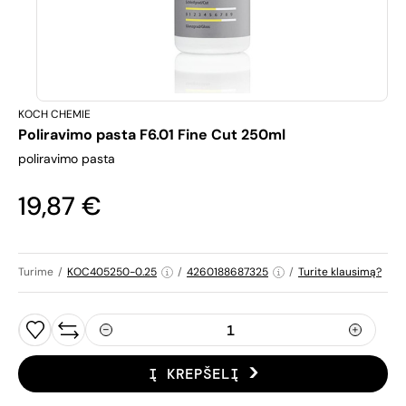
KOCH CHEMIE
Poliravimo pasta F6.01 Fine Cut 250ml
poliravimo pasta
19,87 €
Turime
/
KOC405250-0.25
/
4260188687325
/
Turite klausimą?
Į KREPŠELĮ