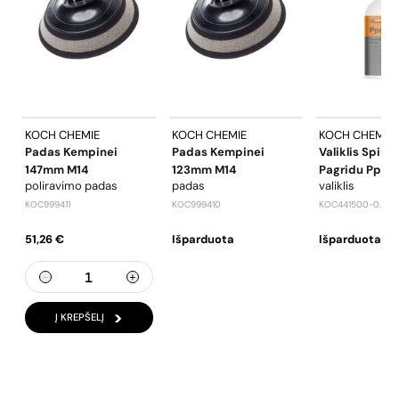
KOCH CHEMIE
KOCH CHEMIE
KOCH CHEMIE
Padas Kempinei
Padas Kempinei
Valiklis Spirit
147mm M14
123mm M14
Pagridu Pps 
poliravimo padas
padas
valiklis
KOC999411
KOC999410
KOC441500-0.5P
51,26 €
Išparduota
Išparduota
Į KREPŠELĮ