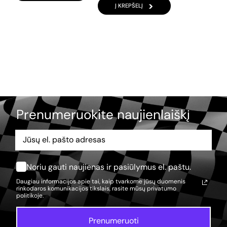
Į KREPŠELĮ
Prenumeruokite naujienlaiškį
Noriu gauti naujienas ir pasiūlymus el. paštu.
Daugiau informacijos apie tai, kaip tvarkome jūsų duomenis
rinkodaros komunikacijos tikslais, rasite mūsų
privatumo
politikoje.
Prenumeruoti