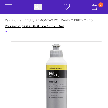
0
Pagrindinis
KĖBULŲ REMONTAS
POLIRAVIMO PRIEMONĖS
Poliravimo pasta F6.01 Fine Cut 250ml