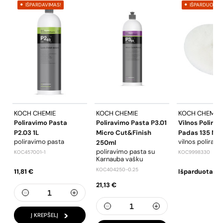
IŠPARDAVIMAS!
IŠPARDUOTA
KOCH CHEMIE
KOCH CHEMIE
KOCH CHEMIE
Poliravimo Pasta
Poliravimo Pasta P3.01
Vilnos Polira
P2.03 1L
Micro Cut&Finish
Padas 135 M
poliravimo pasta
vilnos polirav
250ml
poliravimo pasta su
KOC457001-1
KOC9998330
Karnauba vašku
KOC404250-0.25
11,81 €
Išparduota
21,13 €
Į KREPŠELĮ