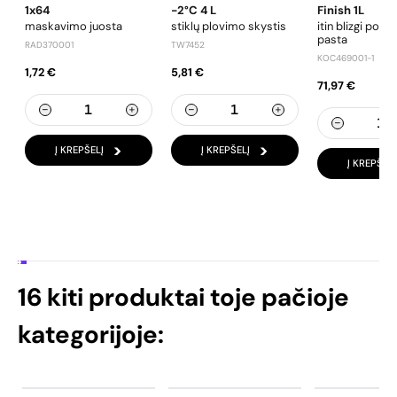
1x64
-2°C 4 L
Finish 1L
maskavimo juosta
stiklų plovimo skystis
itin blizgi poli
pasta
RAD370001
TW7452
KOC469001-1
1,72 €
5,81 €
71,97 €
Į KREPŠELĮ
Į KREPŠELĮ
Į KREPŠELĮ
16 kiti produktai toje pačioje
kategorijoje: