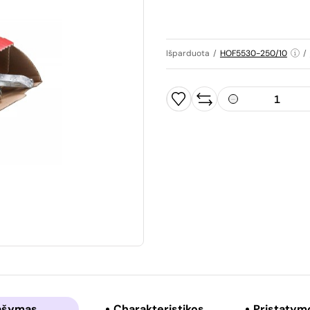
Išparduota
/
HOF5530-250/10
/
ašymas
Charakteristikos
Pristatym