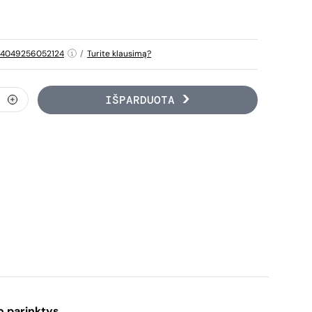
4049256052124
/
Turite klausimą?
IŠPARDUOTA
o parinktys