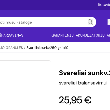
lietuv
ŠPARDAVIMAS
GARANTINIS AKUMULIATORIŲ A
VIMO GRANULĖS
/
Svareliai sunkv.250 gr. 1x10
Svareliai sunkv.
svareliai balansavimui
25,95 €