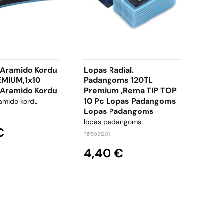
 Aramido Kordu
Lopas Radial.
Mon
EMIUM,1x10
Padangoms 120TL
Gel
 Aramido Kordu
Premium ,Rema TIP TOP
5kg
10 Pc Lopas Padangoms
Mon
ramido kordu
Lopas Padangoms
mont
lopas padangoms
TIP593
€
TIP5021207
46
4,40 €