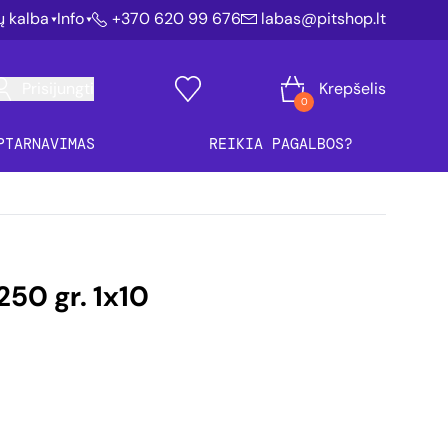
ių kalba
Info
+370 620 99 676
labas@pitshop.lt
Prisijungti
Krepšelis
0
PTARNAVIMAS
REIKIA PAGALBOS?
250 gr. 1x10