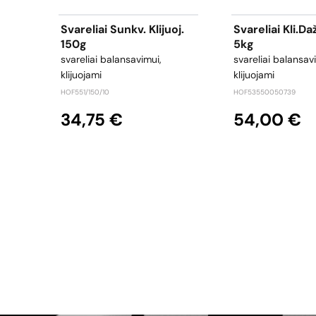
Svareliai Sunkv. Klijuoj.
Svareliai Kli.da
150g
5kg
svareliai balansavimui,
svareliai balansav
klijuojami
klijuojami
HOF551/150/10
HOF53550050739
34,75 €
54,00 €