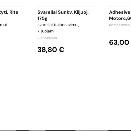
žyti, Ritė
Svareliai Sunkv. Klijuoj.
Adhesive
175g
Motorc,6
imui,
svareliai balansavimui,
HOF303SP/100
klijuojami
HOF551/175/10
63,00
38,80 €