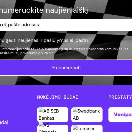
numeruokite naujienlaiškį
iu gauti naujienas ir pasiūlymus el. paštu.
 informacijos apie tai, kaip tvarkome jūsų duomenis rinkodaros komunikacijos
, rasite mūsų
privatumo politikoje.
Prenumeruoti
MOKĖJIMO BŪDAI
PRISTAT
ūdai