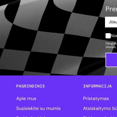
Pre
Nor
Daugiau
tikslais
PAGRINDINIS
INFORMACIJA
Apie mus
Pristatymas
Susisiekite su mumis
Atsiskaitymo b