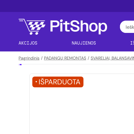
AKCIJOS
NAUJIENOS
I
Pagrindinis
/
PADANGŲ REMONTAS
/
SVARELIAI, BALANSA
IŠPARDUOTA