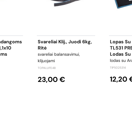
padangoms
Svareliai Klij., Juodi 6kg,
Lopas Su
,1x10
Ritė
TL531 PR
oms
Lodas Su
svareliai balansavimui,
lodas su A
klijuojami
TIP5025314
TOPALUFE4B
12,20 
23,00 €