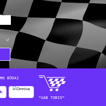
YMO BŪDAI
"UAB TOBIS"