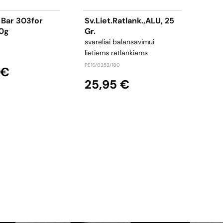
 Bar 303for
Sv.liet.ratlank.,ALU, 25
Bala
0g
Gr.
35G
svareliai balansavimui
svare
lietiems ratlankiams
BSWU3
PE16/0252/100
 €
17
25,95 €