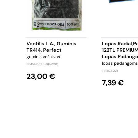
Ventilis L.a., Guminis
Lopas Radial,
TR414, Perfect
122TL PREMIUM
Lopas Padang
guminis vožtuvas
lopas padangoms
PE414-0023-064/100
TIP5021221
23,00 €
7,39 €