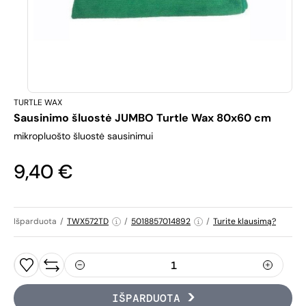
TURTLE WAX
Sausinimo šluostė JUMBO Turtle Wax 80x60 cm
mikropluošto šluostė sausinimui
9,40 €
Išparduota
/
TWX572TD
/
5018857014892
/
Turite klausimą?
IŠPARDUOTA