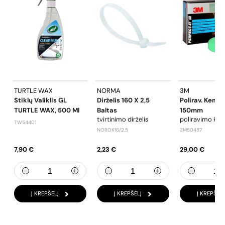
TURTLE WAX
NORMA
3M
Stiklų Valiklis GL
Dirželis 160 X 2,5
Polirav. Kempi
TURTLE WAX, 500 Ml
Baltas
150mm
tvirtinimo dirželis
poliravimo ke
TW54401
NOROK16/2.5
3M50487
7,90 €
2,23 €
29,00 €
Į KREPŠELĮ
Į KREPŠELĮ
Į KREPŠELĮ