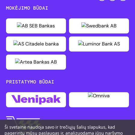
MOKĖJIMO BŪDAI
PRISTATYMO BŪDAI
Ši svetainė naudoja savo ir trečiųjų šalių slapukus, kad
pagerintų mūsų paslaugas ir, analizuodama jūsų naršymo