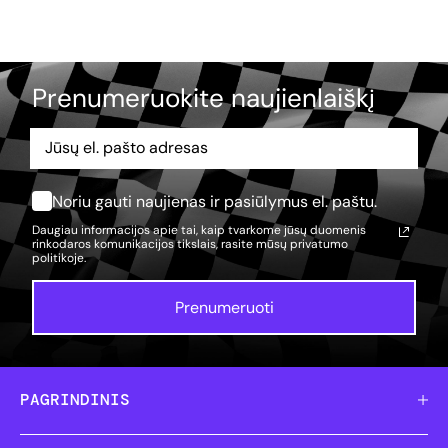
Prenumeruokite naujienlaiškį
Noriu gauti naujienas ir pasiūlymus el. paštu.
Daugiau informacijos apie tai, kaip tvarkome jūsų duomenis
rinkodaros komunikacijos tikslais, rasite mūsų
privatumo
politikoje.
Prenumeruoti
PAGRINDINIS