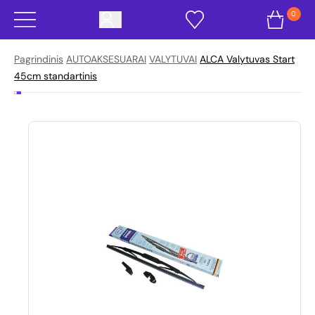
0
Pagrindinis
AUTOAKSESUARAI
VALYTUVAI
ALCA Valytuvas Start
45cm standartinis