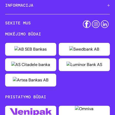
INFORMACIJA
SEKITE MUS
MOKĖJIMO BŪDAI
PRISTATYMO BŪDAI