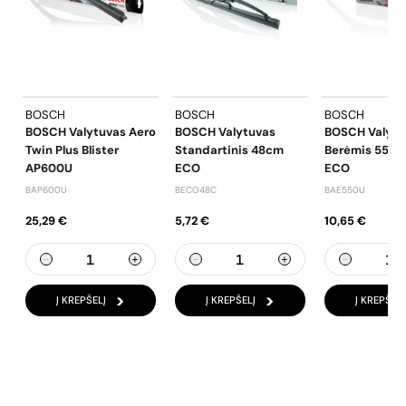
BOSCH
BOSCH
BOSCH
BOSCH Valytuvas Aero
BOSCH Valytuvas
BOSCH Valytu
Twin Plus Blister
Standartinis 48cm
Berėmis 55c
AP600U
ECO
ECO
BAP600U
BECO48C
BAE550U
25,29 €
5,72 €
10,65 €
Į KREPŠELĮ
Į KREPŠELĮ
Į KREPŠELĮ