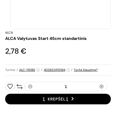
ALCA
ALCA Valytuvas Start 45cm standartinis
2,78 €
Turime
/
ALC-115180
/
4028224115184
/
Turite klausimą?
Į KREPŠELĮ