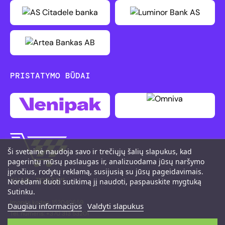
PRISTATYMO BŪDAI
Ši svetainė naudoja savo ir trečiųjų šalių slapukus, kad
pagerintų mūsų paslaugas ir, analizuodama jūsų naršymo
įpročius, rodytų reklamą, susijusią su jūsų pageidavimais.
"UAB TOBIS"
Norėdami duoti sutikimą jį naudoti, paspauskite mygtuką
Sutinku.
Įmonės kodas: 152040659
Daugiau informacijos
Valdyti slapukus
Tel. numeris: +370 313 53201
M. K. Čiurlionio g. 111, LT-66161 Druskininkai