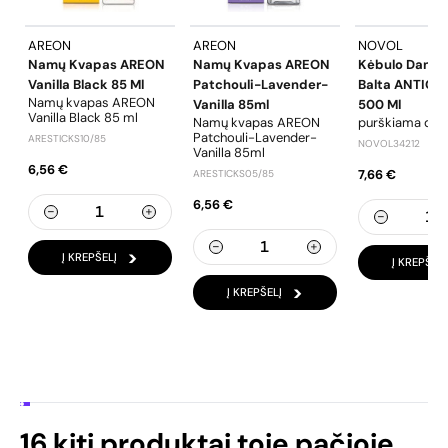
AREON
AREON
NOVOL
Namų Kvapas AREON
Namų Kvapas AREON
Kėbulo Danga
Vanilla Black 85 Ml
Patchouli-Lavender-
Balta ANTIGR
Namų kvapas AREON
Vanilla 85ml
500 Ml
Vanilla Black 85 ml
Namų kvapas AREON
purškiama dan
Patchouli-Lavender-
ARESTICKS10/85
NOVOL34212
Vanilla 85ml
6,56 €
7,66 €
ARESTICKS05/85
6,56 €
Į KREPŠELĮ
Į KREPŠELĮ
Į KREPŠELĮ
16 kiti produktai toje pačioje