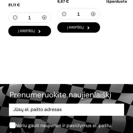
6,67 €
Išparduota
81,11 €
Į KREPŠELĮ
Į KREPŠELĮ
Prenumeruokite naujienlaiškį
Noriu gauti naujienas ir pasiūlymus el. paštu.