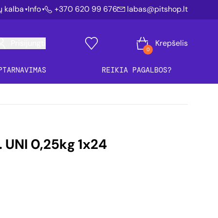
ių kalba
Info
+370 620 99 676
labas@pitshop.lt
Prisijungti
Krepšelis
0
PTARNAVIMAS
REIKIA PAGALBOS?
t. UNI 0,25kg 1x24