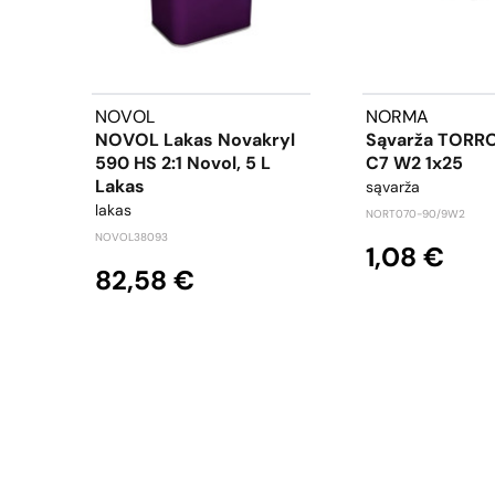
NOVOL
NORMA
NOVOL Lakas Novakryl
Sąvarža TORR
590 HS 2:1 Novol, 5 L
C7 W2 1x25
Lakas
sąvarža
lakas
NORT070-90/9W2
NOVOL38093
1,08 €
82,58 €