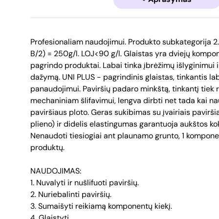
Profesionaliam naudojimui. Produkto subkategorija 2.2
B/2) = 250g/l. LOJ<90 g/l. Glaistas yra dviejų kompo
pagrindo produktai. Labai tinka įbrėžimų išlyginimui i
dažymą. UNI PLUS - pagrindinis glaistas, tinkantis lab
panaudojimui. Paviršių padaro minkštą, tinkantį tiek r
mechaniniam šlifavimui, lengva dirbti net tada kai n
paviršiaus ploto. Geras sukibimas su įvairiais pavirši
plieno) ir didelis elastingumas garantuoja aukštos 
Nenaudoti tiesiogiai ant plaunamo grunto, 1 komponen
produktų.
NAUDOJIMAS:
1. Nuvalyti ir nušlifuoti paviršių.
2. Nuriebalinti paviršių.
3. Sumaišyti reikiamą komponentų kiekį.
4. Glaistyti.