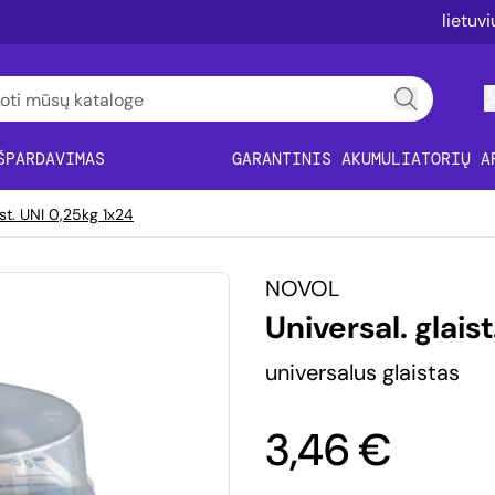
lietuv
ŠPARDAVIMAS
GARANTINIS AKUMULIATORIŲ A
ist. UNI 0,25kg 1x24
NOVOL
Universal. glais
universalus glaistas
3,46 €