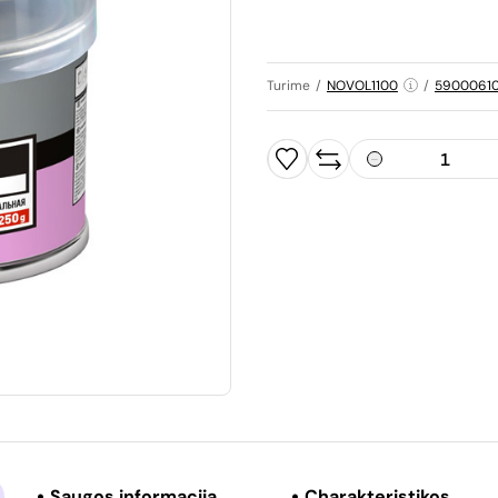
Turime
/
NOVOL1100
/
59000610
Saugos informacija
Charakteristikos