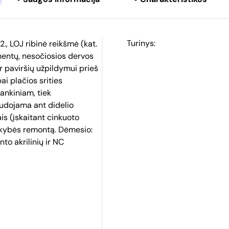
Turinys:
., LOJ ribinė reikšmė (kat.
nentų, nesočiosios dervos
r paviršių užpildymui prieš
ai plačios srities
ankiniam, tiek
audojama ant didelio
ais (įskaitant cinkuoto
kokybės remontą. Dėmesio:
to akrilinių ir NC