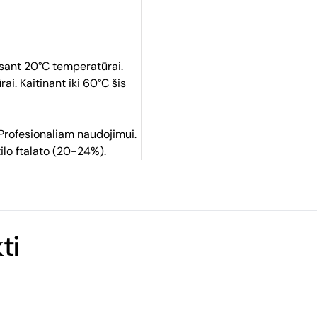
esant 20°C temperatūrai.
i. Kaitinant iki 60°C šis
Profesionaliam naudojimui.
ilo ftalato (20-24%).
ti