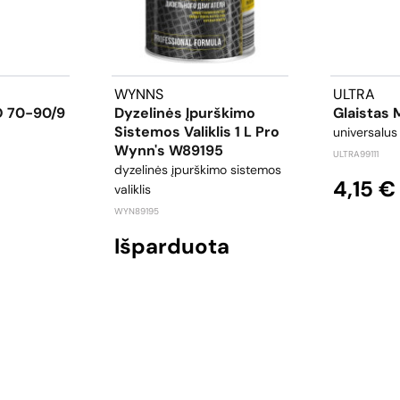
WYNNS
ULTRA
O 70-90/9
Dyzelinės Įpurškimo
Glaistas 
Sistemos Valiklis 1 L Pro
universalus 
Wynn's W89195
ULTRA99111
dyzelinės įpurškimo sistemos
4,15 €
valiklis
WYN89195
Išparduota