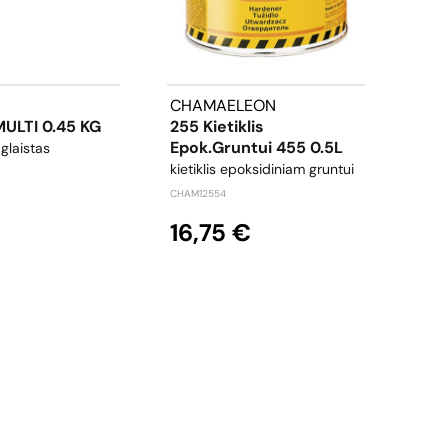
CHAMAELEON
3M
MULTI 0.45 KG
255 Kietiklis
Cub
Epok.gruntui 455 0.5L
150
glaistas
kietiklis epoksidiniam gruntui
šlifa
CHAM12554
3M513
16,75 €
56