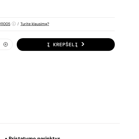
11005
/
Turite klausimą?
Į KREPŠELĮ
Pristatymo parinktys