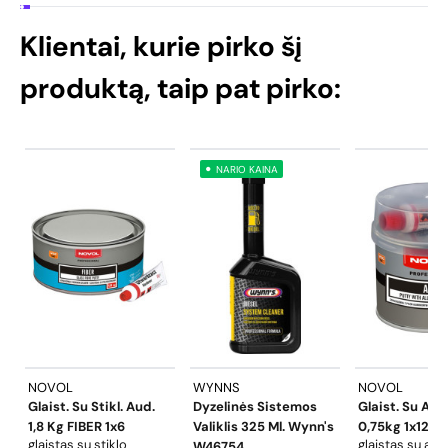
Klientai, kurie pirko šį
produktą, taip pat pirko:
NARIO KAINA
NOVOL
WYNNS
NOVOL
Glaist. Su Stikl. Aud.
Dyzelinės Sistemos
Glaist. Su Ali
1,8 Kg FIBER 1x6
Valiklis 325 Ml. Wynn's
0,75kg 1x12
glaistas su stiklo
glaistas su ali
W46754