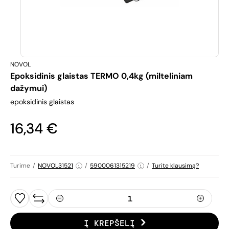
NOVOL
Epoksidinis glaistas TERMO 0,4kg (milteliniam
dažymui)
epoksidinis glaistas
16,34 €
Turime
/
NOVOL31521
/
5900061315219
/
Turite klausimą?
Į KREPŠELĮ