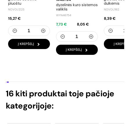
pluoštu
dulkėmis
dyzelinės kuro sistemos
valiklis
NOVOL1225
NOVOL1162
WYN46754
15,27 €
8,39 €
7,73 €
8,05 €
Į KREPŠELĮ
Į KREPŠELĮ
Į KREPŠELĮ
16 kiti produktai toje pačioje
kategorijoje: