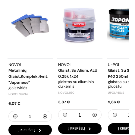
NOVOL
NOVOL
U-POL
Metalinių
Glaist. Su Alium. ALU
Glaist. Su Stik
Glaist.komplek.4vnt.
0,25k 1x24
P40 250ml 1x1
glaistas su aliuminio
glaistas su stik
"Japanese"
dulkėmis
pluoštu
glaistyklės
NOVOL1160
UPOLP40/S
NOVOL39734
3,87 €
9,86 €
6,07 €
Į KREPŠELĮ
Į KREPŠELĮ
Į KREPŠELĮ