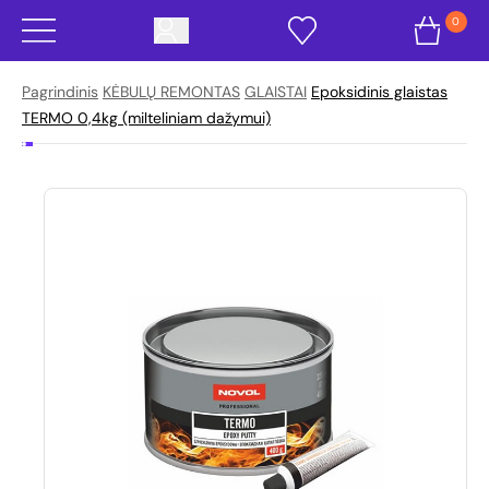
0
Pagrindinis
KĖBULŲ REMONTAS
GLAISTAI
Epoksidinis glaistas
TERMO 0,4kg (milteliniam dažymui)