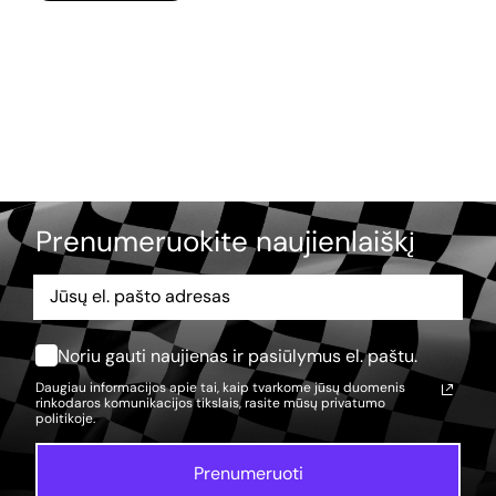
Prenumeruokite naujienlaiškį
Noriu gauti naujienas ir pasiūlymus el. paštu.
Daugiau informacijos apie tai, kaip tvarkome jūsų duomenis
rinkodaros komunikacijos tikslais, rasite mūsų
privatumo
politikoje.
Prenumeruoti