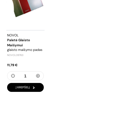
NOVOL
Paletė Glaisto
Maišymui
glaisto maišymo padas
NOVOL39763
11,79 €
Į KREPŠELĮ