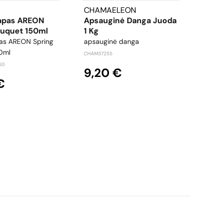
CHAMAELEON
TIP
apas AREON
Apsauginė Danga Juoda
Prai
ouquet 150ml
1 Kg
21
as AREON Spring
apsauginė danga
gumin
0ml
CHAM37255
TOP56
50
9,20 €
1,
€