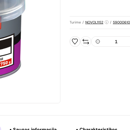
Turime
/
NOVOL1152
/
59000610
Saugos informacija
Charakteristikos