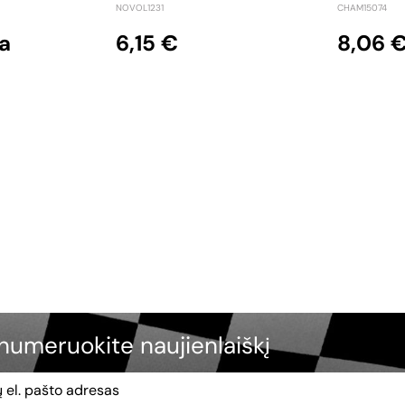
NOVOL1231
CHAM15074
a
6,15 €
8,06 
numeruokite naujienlaiškį