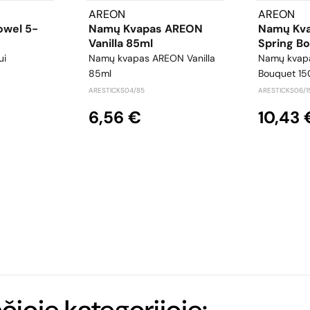
AREON
AREON
owel 5-
Namų Kvapas AREON
Namų Kv
Vanilla 85ml
Spring B
ui
Namų kvapas AREON Vanilla
Namų kvap
85ml
Bouquet 15
ARESTICKS04/85
ARESTICKS06/1
6,56 €
10,43 
ačioje kategorijoje: