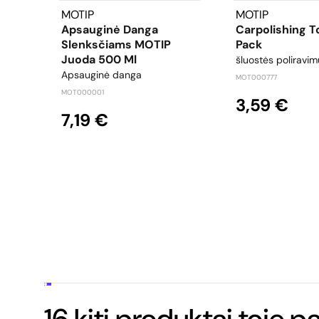
MOTIP
MOTIP
Apsauginė Danga
Carpolishing T
Slenksčiams MOTIP
Pack
Juoda 500 Ml
šluostės poliravim
Apsauginė danga
MOT000777
MOT000001
3,59 €
7,19 €
16 kiti produktai toje p