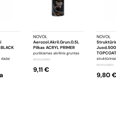
NOVOL
NOVOL
i
Aerozol.akril.grun.0.5L
Struktūri
 BLACK
Pilkas ACRYL PRIMER
Juod.50
TOPCOA
purškiamas akrilinis gruntas
i dažai
struktūrinia
NOVOL34402
NOVOL34502
9,11 €
a
9,80 