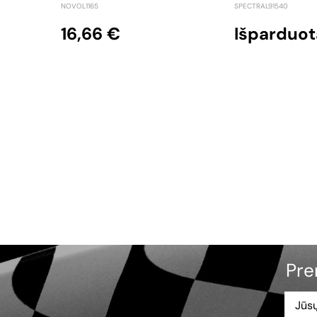
NOVOL1165
SPECTRAL91540
16,66 €
Išparduot
Pre