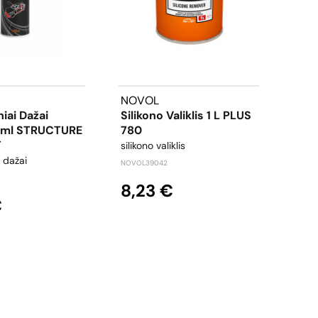
NOVOL
NOV
niai Dažai
Silikono Valiklis 1 L PLUS
Inde
0ml STRUCTURE
780
inde
T
silikono valiklis
NOVOL
i dažai
NOVOL39042
0,
8,23 €
€