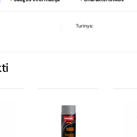
Turinys:
ti