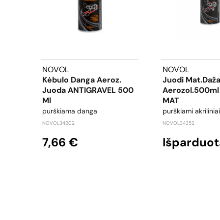
NOVOL
NOVOL
Kėbulo Danga Aeroz.
Juodi Mat.daža
Juoda ANTIGRAVEL 500
Aerozol.500ml
Ml
MAT
purškiama danga
purškiami akrilinia
NOVOL34202
NOVOL34352
7,66 €
Išparduot