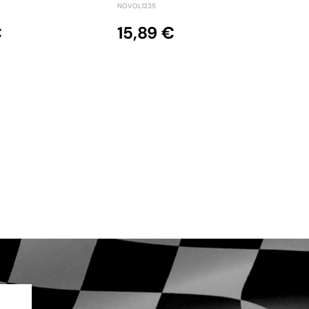
NOVOL1235
3,
€
15,89 €