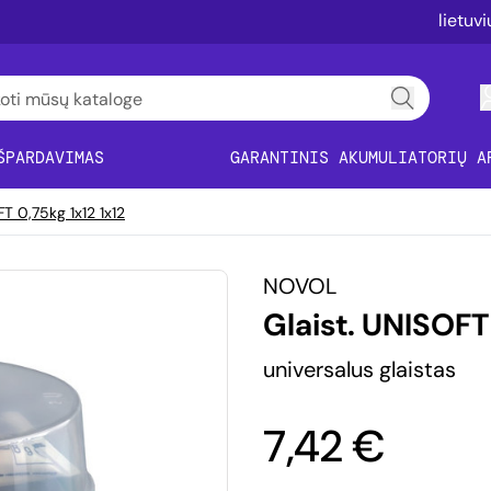
lietuv
ŠPARDAVIMAS
GARANTINIS AKUMULIATORIŲ A
FT 0,75kg 1x12 1x12
NOVOL
Glaist. UNISOFT
universalus glaistas
7,42 €