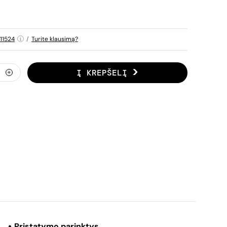
11524
/
Turite klausimą?
Į KREPŠELĮ
Pristatymo parinktys