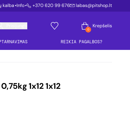
ių kalba
Info
+370 620 99 676
labas@pitshop.lt
Prisijungti
Krepšelis
0
PTARNAVIMAS
REIKIA PAGALBOS?
 0,75kg 1x12 1x12