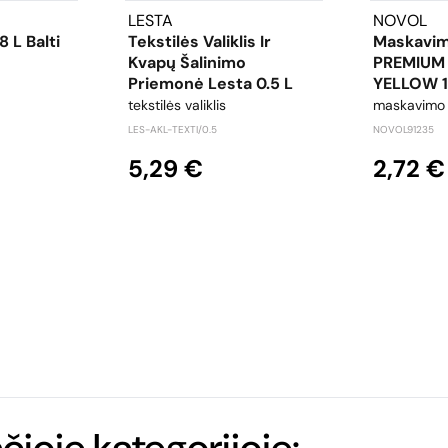
LESTA
NOVOL
8 L Balti
Tekstilės Valiklis Ir
Maskavim
Kvapų Šalinimo
PREMIUM
Priemonė Lesta 0.5 L
YELLOW 
tekstilės valiklis
maskavimo 
LES-AKL-TEXTI/0.5
NOVOL91235
5,29 €
2,72 €
ačioje kategorijoje: