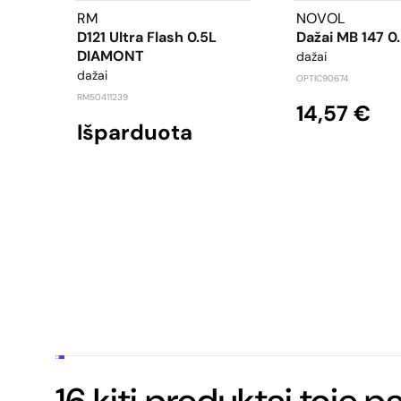
RM
NOVOL
D121 Ultra Flash 0.5L
Dažai MB 147 0.
DIAMONT
dažai
dažai
OPTIC90674
RM50411239
14,57 €
Išparduota
16 kiti produktai toje p