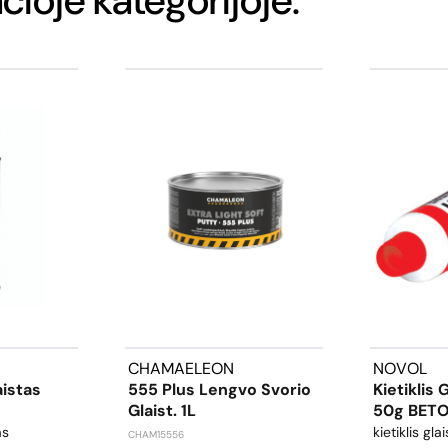
CHAMAELEON
NOVOL
istas
555 Plus Lengvo Svorio
Kietiklis 
Glaist. 1L
50g BET
as
kietiklis glai
CHAM15556