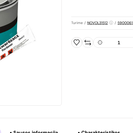
Turime
/
NOVOL31512
/
5900061
Saugos informacija
Charakteristikos