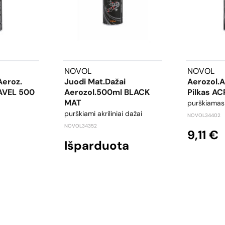
NOVOL
NOVOL
Aeroz.
Juodi Mat.dažai
Aerozol.a
AVEL 500
Aerozol.500ml BLACK
Pilkas A
MAT
purškiamas 
purškiami akriliniai dažai
NOVOL34402
NOVOL34352
9,11 €
Išparduota