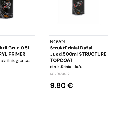
NOVOL
NOV
kril.grun.0.5L
Struktūriniai Dažai
Sili
CRYL PRIMER
Juod.500ml STRUCTURE
780
TOPCOAT
akrilinis gruntas
siliko
struktūriniai dažai
NOVOL
NOVOL34502
8,
9,80 €