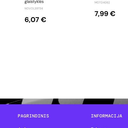
glaistyklės
MOT04062
NOVOL39734
7,99 €
6,07 €
PAGRINDINIS
INFORMACIJA