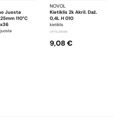
NOVOL
RAD
o Juosta
Kietiklis 2k Akril. Daž.
GOL
 25mm 110°C
0,4L H 010
150m
1x36
kietiklis
šlifa
juosta
OPTIC29099
RAD553
9,08 €
40