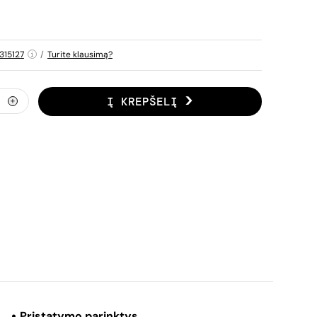
315127
/
Turite klausimą?
Į KREPŠELĮ
Pristatymo parinktys