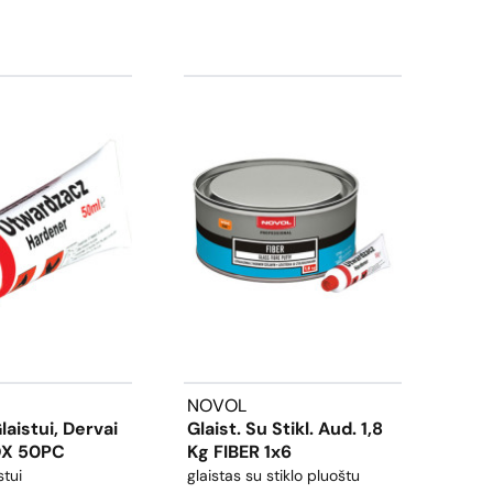
NOVOL
NOV
Glaistui, Dervai
Glaist. Su Stikl. Aud. 1,8
PRO
OX 50PC
Kg FIBER 1x6
Juo
stui
glaistas su stiklo pluoštu
akril