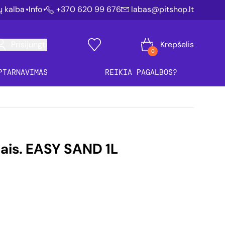
ių kalba
Info
+370 620 99 676
labas@pitshop.lt
Prisijungti
Krepšelis
0
PTARNAVIMAS
REIKIA PAGALBOS?
lais. EASY SAND 1L