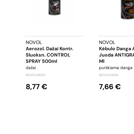
NOVOL
NOVOL
Aerozol. Dažai Kontr.
Kėbulo Danga 
Sluoksn. CONTROL
Juoda ANTIGR
SPRAY 500ml
Ml
dažai
purškiama danga
NOVOL34022
NOVOL34202
8,77 €
7,66 €