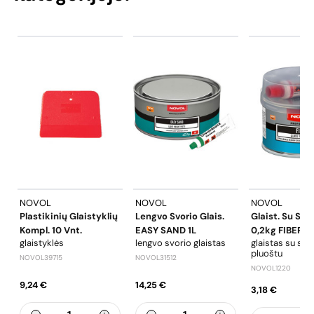
NOVOL
NOVOL
NOVOL
Plastikinių Glaistyklių
Lengvo Svorio Glais.
Glaist. Su Sti
Kompl. 10 Vnt.
EASY SAND 1L
0,2kg FIBER 1
glaistyklės
lengvo svorio glaistas
glaistas su stik
pluoštu
NOVOL39715
NOVOL31512
NOVOL1220
9,24 €
14,25 €
3,18 €