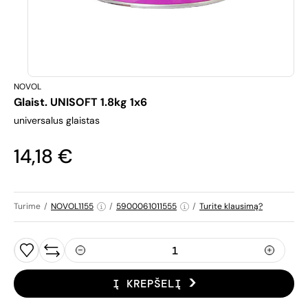
NOVOL
Glaist. UNISOFT 1.8kg 1x6
universalus glaistas
14,18 €
Turime
/
NOVOL1155
/
5900061011555
/
Turite klausimą?
Į KREPŠELĮ