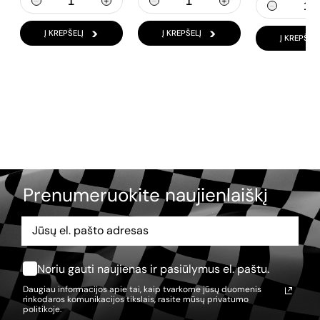
Į KREPŠELĮ
Į KREPŠELĮ
Į KREPŠELĮ
Prenumeruokite naujienlaiškį
Noriu gauti naujienas ir pasiūlymus el. paštu.
Daugiau informacijos apie tai, kaip tvarkome jūsų duomenis
rinkodaros komunikacijos tikslais, rasite mūsų
privatumo
politikoje.