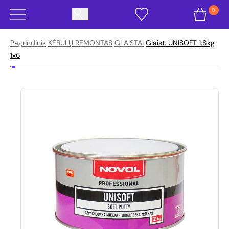
0
Pagrindinis
KĖBULŲ REMONTAS
GLAISTAI
Glaist. UNISOFT 1.8kg
1x6