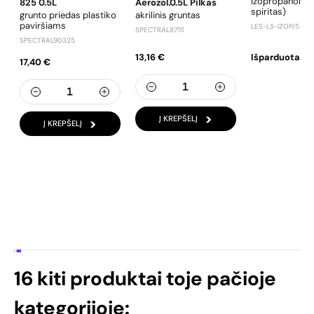
izopropanolis (
825 0.5L
Aerozol.0.5L Pilkas
spiritas)
grunto priedas plastiko
akrilinis gruntas
paviršiams
LES-LS-IZOP/5
SPECTRAL87111
SPECTRAL90325
13,16 €
Išparduota
17,40 €
Į KREPŠELĮ
Į KREPŠELĮ
16 kiti produktai toje pačioje
kategorijoje: