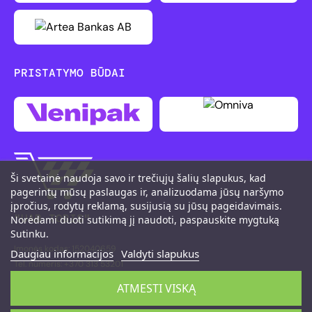
PRISTATYMO BŪDAI
Ši svetainė naudoja savo ir trečiųjų šalių slapukus, kad
pagerintų mūsų paslaugas ir, analizuodama jūsų naršymo
įpročius, rodytų reklamą, susijusią su jūsų pageidavimais.
"UAB TOBIS"
Norėdami duoti sutikimą jį naudoti, paspauskite mygtuką
Sutinku.
Įmonės kodas: 152040659
Daugiau informacijos
Valdyti slapukus
Tel. numeris: +370 313 53201
M. K. Čiurlionio g. 111, LT-66161 Druskininkai
ATMESTI VISKĄ