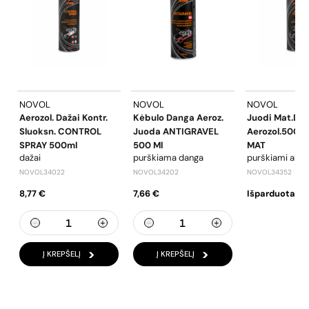
NOVOL
NOVOL
NOVOL
Aerozol. Dažai Kontr.
Kėbulo Danga Aeroz.
Juodi Mat.daž
Sluoksn. CONTROL
Juoda ANTIGRAVEL
Aerozol.500m
SPRAY 500ml
500 Ml
MAT
dažai
purškiama danga
purškiami akrili
NOVOL34022
NOVOL34202
NOVOL34352
8,77 €
7,66 €
Išparduota
Į KREPŠELĮ
Į KREPŠELĮ