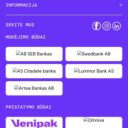
INFORMACIJA
SEKITE MUS
MOKĖJIMO BŪDAI
PRISTATYMO BŪDAI