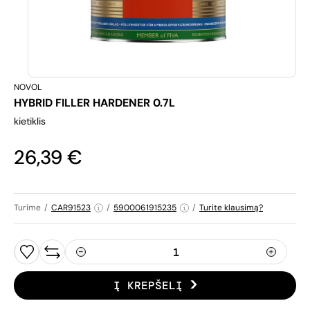
NOVOL
HYBRID FILLER HARDENER 0.7L
kietiklis
26,39 €
Turime
/
CAR91523
/
5900061915235
/
Turite klausimą?
Į KREPŠELĮ