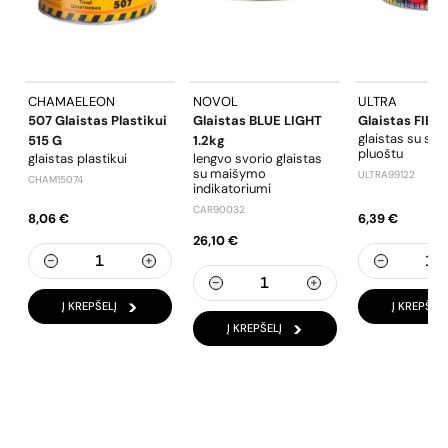
CHAMAELEON
NOVOL
ULTRA
507 Glaistas Plastikui
Glaistas BLUE LIGHT
Glaistas FIBER
glaistas su stik
515 G
1.2kg
pluoštu
glaistas plastikui
lengvo svorio glaistas
su maišymo
ULTRA99122
CHAM15074
indikatoriumi
CAR90032
8,06 €
6,39 €
26,10 €
Į KREPŠELĮ
Į KREPŠELĮ
Į KREPŠELĮ