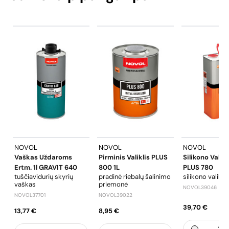
NOVOL
NOVOL
NOVOL
Vaškas Uždaroms
Pirminis Valiklis PLUS
Silikono Valikl
Ertm. 1l GRAVIT 640
800 1L
PLUS 780
tuščiavidurių skyrių
pradinė riebalų šalinimo
silikono valiklis
vaškas
priemonė
NOVOL39046
NOVOL37701
NOVOL39022
39,70 €
13,77 €
8,95 €