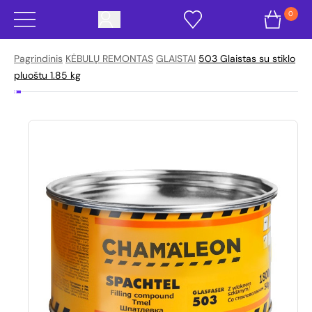
0
Pagrindinis
KĖBULŲ REMONTAS
GLAISTAI
503 Glaistas su stiklo
pluoštu 1.85 kg