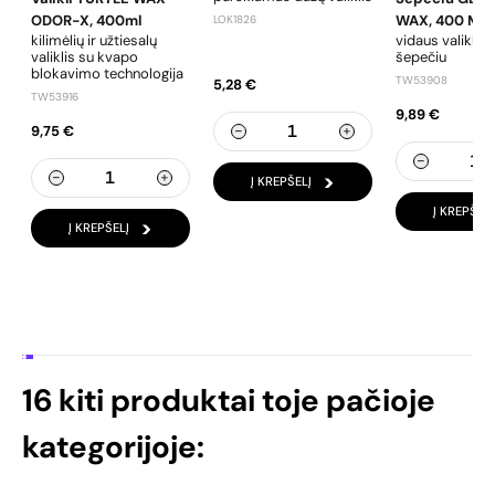
ODOR-X, 400ml
WAX, 400 Ml
LOK1826
kilimėlių ir užtiesalų
vidaus valiklis 
valiklis su kvapo
šepečiu
blokavimo technologija
TW53908
5,28 €
TW53916
9,89 €
9,75 €
Į KREPŠELĮ
Į KREPŠELĮ
Į KREPŠELĮ
16 kiti produktai toje pačioje
kategorijoje: