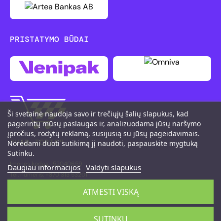
PRISTATYMO BŪDAI
Ši svetainė naudoja savo ir trečiųjų šalių slapukus, kad
pagerintų mūsų paslaugas ir, analizuodama jūsų naršymo
įpročius, rodytų reklamą, susijusią su jūsų pageidavimais.
"UAB TOBIS"
Norėdami duoti sutikimą jį naudoti, paspauskite mygtuką
Sutinku.
Įmonės kodas: 152040659
Daugiau informacijos
Valdyti slapukus
Tel. numeris: +370 313 53201
M. K. Čiurlionio g. 111, LT-66161 Druskininkai
ATMESTI VISKĄ
©2026 PitShop
SUTINKU