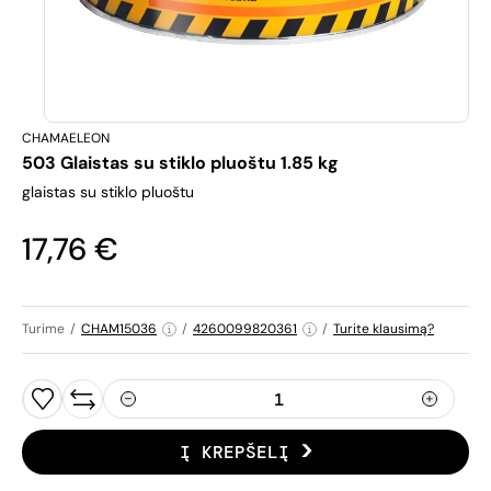
CHAMAELEON
503 Glaistas su stiklo pluoštu 1.85 kg
glaistas su stiklo pluoštu
17,76 €
Turime
/
CHAM15036
/
4260099820361
/
Turite klausimą?
Į KREPŠELĮ