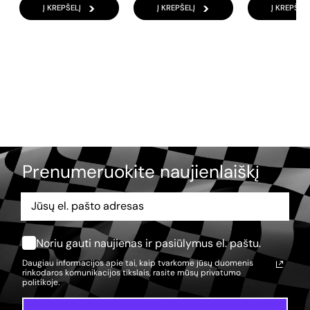
Į KREPŠELĮ
Į KREPŠELĮ
Į KREPŠELĮ
Prenumeruokite naujienlaiškį
Noriu gauti naujienas ir pasiūlymus el. paštu.
Daugiau informacijos apie tai, kaip tvarkome jūsų duomenis
rinkodaros komunikacijos tikslais, rasite mūsų
privatumo
politikoje.