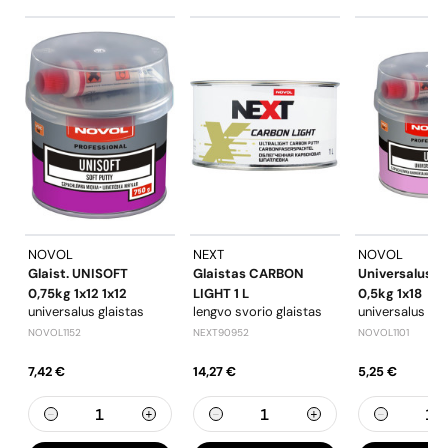
NOVOL
NEXT
NOVOL
Glaist. UNISOFT
Glaistas CARBON
Universalus Gl
0,75kg 1x12 1x12
LIGHT 1 L
0,5kg 1x18
universalus glaistas
lengvo svorio glaistas
universalus gla
NOVOL1152
NEXT90952
NOVOL1101
7,42 €
14,27 €
5,25 €