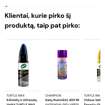
Klientai, kurie pirko šį
produktą, taip pat pirko:
TURTLE WAX
CHAMPION
TURTLE WAX
Kilimėlių Ir Užtiesalų
Dažų Nuėmiklis 400 Ml
Vidaus Valikl 
purškiamas dažų valiklis
Valikli TURTLE WAX
Šepečiu GL T