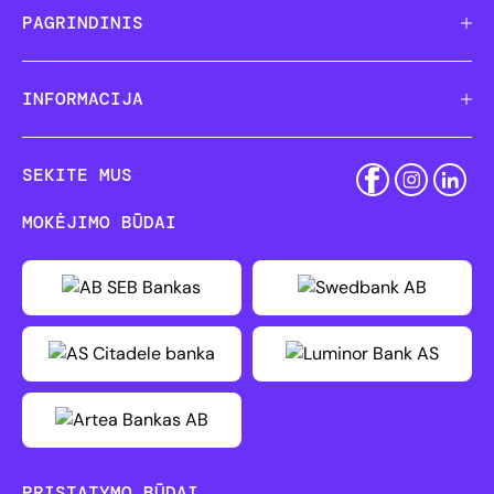
PAGRINDINIS
INFORMACIJA
SEKITE MUS
MOKĖJIMO BŪDAI
PRISTATYMO BŪDAI