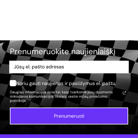
Prenumeruokite naujienlaiškį
Noriu gauti naujienas ir pasiūlymus el. paštu.
Daugiau informacijos apie tai, kaip tvarkome jūsų duomenis
rinkodaros komunikacijos tikslais, rasite mūsų
privatumo
politikoje.
Prenumeruoti