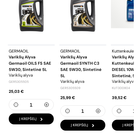
GERMAOIL
GERMAOIL
Kuttenkeuler
Variklių Alyva
Variklių Alyva
Variklių Alyva
Germaoil OILS FS SAE
Germaoil SYNTH C3
Kuttenkeuler 
5W30, Sintetinė 5L
SAE 5W30, Sintetinė
DIESEL 10W40
Variklių alyva
5L
Sintetinė, 5L
Variklių alyva
Variklių alyva
GER5305505
GER5305509
KUT300804
25,03 €
25,99 €
39,52 €
Į KREPŠELĮ
Į KREPŠELĮ
Į KREPŠELĮ