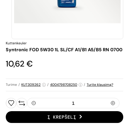
Kuttenkeuler
Syntronic FOD 5W30 1L SL/CF A1/B1 A5/B5 RN 0700
10,62 €
Turime
/
KUT309262
/
4004798708250
/
Turite klausimą?
Į KREPŠELĮ