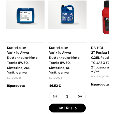
Kuttenkeuler
Kuttenkeuler
DIVINOL
Variklių Alyva
Variklių Alyva
2T Pusiau Sin
Kuttenkeuler Moto
Kuttenkeuler Moto
0.25L Raudon
Tronic 5W30,
Tronic 5W30,
TC,JASO FD, 1
2T pusiau sinte
Sintetinė, 20L
Sintetinė, 5L
alyva
Variklių alyva
Variklių alyva
DIV26150/0.25
KUT309055
KUT309054
Išparduota
Išparduota
46,52 €
Į KREPŠELĮ