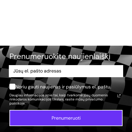
Prenumeruokite naujienlaiškį
Noriu gauti naujienas ir pasiūlymus el. paštu.
Daugiau informacijos apie tai, kaip tvarkome jūsų duomenis
rinkodaros komunikacijos tikslais, rasite mūsų
privatumo
politikoje.
Prenumeruoti