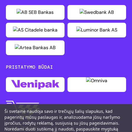
PRISTATYMO BŪDAI
Ši svetainė naudoja savo ir trečiųjų šalių slapukus, kad
pagerintų mūsų paslaugas ir, analizuodama jūsų naršymo
įpročius, rodytų reklamą, susijusią su jūsų pageidavimais.
"UAB TOBIS"
Norėdami duoti sutikimą jį naudoti, paspauskite mygtuką