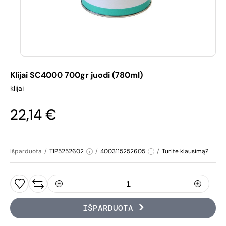
Klijai SC4000 700gr juodi (780ml)
klijai
22,14 €
Išparduota
/
TIP5252602
/
4003115252605
/
Turite klausimą?
IŠPARDUOTA