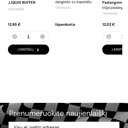
dangtelis su šepetėliu
,LIQUID BUFFER
Padangoms
klijai padango
TIP5958353
TIP5059692
TIP5159366
12,95 €
Išparduota
12,02 €
Į KREPŠELĮ
Į KREPŠELĮ
Prenumeruokite naujienlaiškį