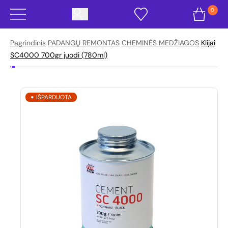
0
Pagrindinis
PADANGŲ REMONTAS
CHEMINĖS MEDŽIAGOS
Klijai
SC4000 700gr juodi (780ml)
IŠPARDUOTA