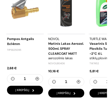
Pompos Antgalis
NOVOL
TURTLE WAX
Matinis Lakas Aerozol.
Vasarinis Stik
8x14mm
500ml. SPRAY
Ploviklis Turt
TIP5625095
CLEARCOAT MATT
-2°C 4 L
aerozolinis lakas
stiklų plovimo 
NOVOL90406
TW7452
2,68 €
10,16 €
5,81 €
Į KREPŠELĮ
Į KREPŠELĮ
Į KREPŠELĮ