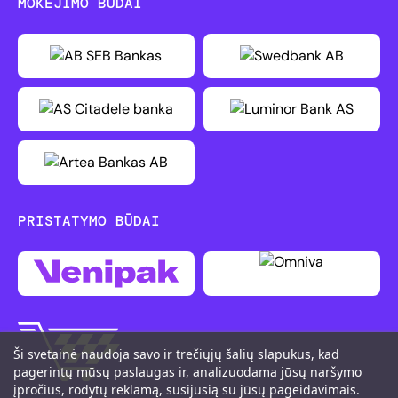
MOKĖJIMO BŪDAI
PRISTATYMO BŪDAI
Ši svetainė naudoja savo ir trečiųjų šalių slapukus, kad
pagerintų mūsų paslaugas ir, analizuodama jūsų naršymo
įpročius, rodytų reklamą, susijusią su jūsų pageidavimais.