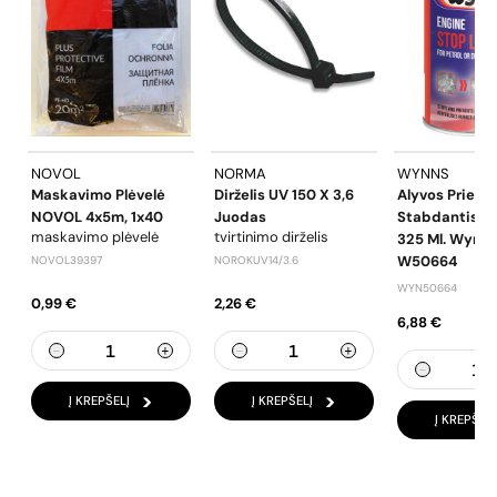
NOVOL
NORMA
WYNNS
Maskavimo Plėvelė
Dirželis UV 150 X 3,6
Alyvos Prieda
NOVOL 4x5m, 1x40
Juodas
Stabdantis N
maskavimo plėvelė
tvirtinimo dirželis
325 Ml. Wynn'
W50664
NOVOL39397
NOROKUV14/3.6
WYN50664
0,99 €
2,26 €
6,88 €
Į KREPŠELĮ
Į KREPŠELĮ
Į KREPŠELĮ