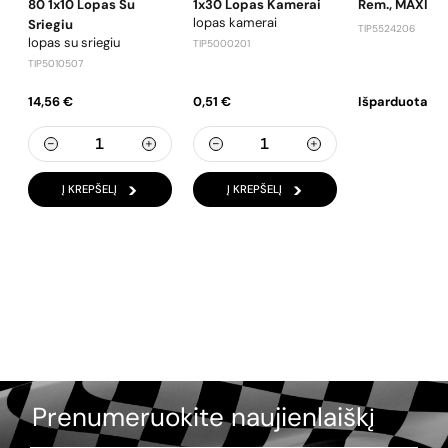
80 1x10 Lopas Su
1x30 Lopas Kamerai
Rem., MAXI 1x
lopas kamerai
Sriegiu
TIP5524206
lopas su sriegiu
TIP5000201
TIP5010507
14,56 €
0,51 €
Išparduota
Į KREPŠELĮ
Į KREPŠELĮ
Prenumeruokite naujienlaiškį