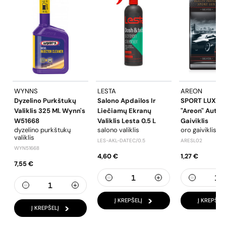
WYNNS
LESTA
AREON
Dyzelino Purkštukų
Salono Apdailos Ir
SPORT LUX - S
Valiklis 325 Ml. Wynn's
Liečiamų Ekranų
"Areon" Auto 
W51668
Valiklis Lesta 0.5 L
Gaiviklis
dyzelino purkštukų
salono valiklis
oro gaiviklis
valiklis
LES-AKL-DATEC/0.5
ARESL02
WYN51668
4,60 €
1,27 €
7,55 €
Į KREPŠELĮ
Į KREPŠELĮ
Į KREPŠELĮ