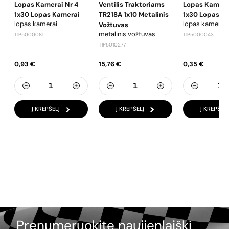
Lopas Kamerai Nr 4
Ventilis Traktoriams
Lopas Kamerai
1x30 Lopas Kamerai
TR218A 1x10 Metalinis
1x30 Lopas K
lopas kamerai
lopas kamerai
Vožtuvas
metalinis vožtuvas
TIP5000081
TIP5000043
TIP5010277
0,93 €
15,76 €
0,35 €
Į KREPŠELĮ
Į KREPŠELĮ
Į KREPŠELĮ
Prenumeruokite naujienlaiškį