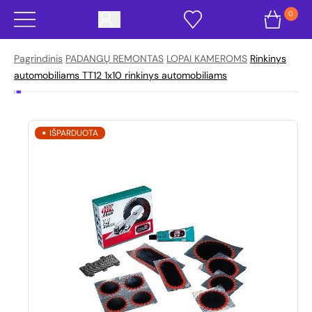
0
Pagrindinis
PADANGŲ REMONTAS
LOPAI KAMEROMS
Rinkinys
automobiliams TT12 1x10 rinkinys automobiliams
IŠPARDUOTA