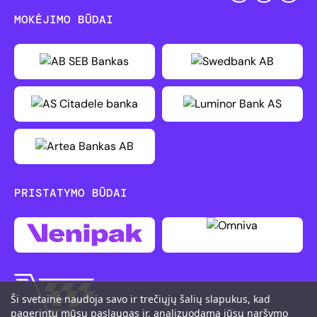
MOKĖJIMO BŪDAI
PRISTATYMO BŪDAI
Ši svetainė naudoja savo ir trečiųjų šalių slapukus, kad
pagerintų mūsų paslaugas ir, analizuodama jūsų naršymo