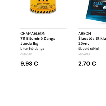
CHAMAELEON
AREON
711 Bituminė Danga
Šluostės Stiklu
Juoda 1kg
25vnt
bituminė danga
šluostė stiklui
CHAM37111
AREWIPE3
9,93 €
2,70 €