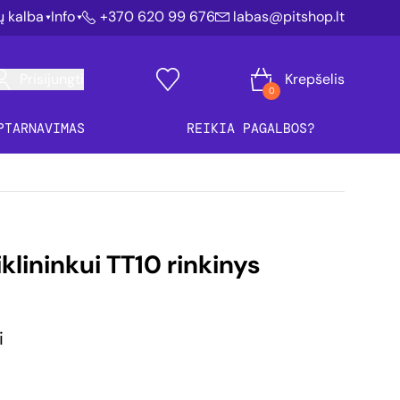
ių kalba
Info
+370 620 99 676
labas@pitshop.lt
Prisijungti
Krepšelis
0
PTARNAVIMAS
REIKIA PAGALBOS?
klininkui TT10 rinkinys
i