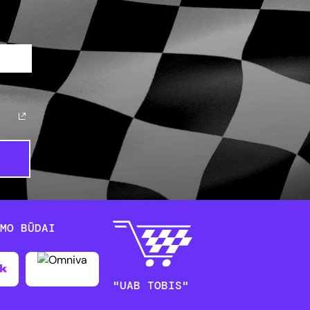
YMO BŪDAI
"UAB TOBIS"