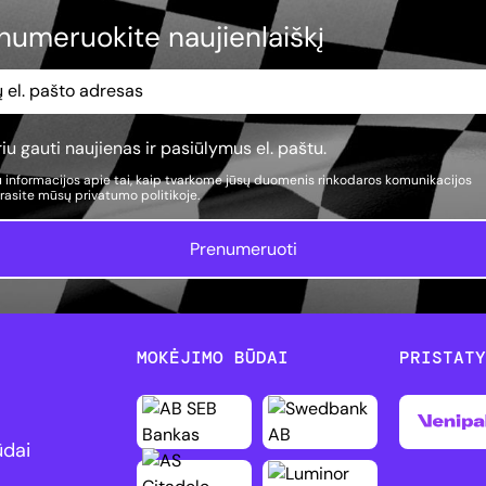
numeruokite naujienlaiškį
iu gauti naujienas ir pasiūlymus el. paštu.
 informacijos apie tai, kaip tvarkome jūsų duomenis rinkodaros komunikacijos
, rasite mūsų
privatumo politikoje.
Prenumeruoti
MOKĖJIMO BŪDAI
PRISTAT
ūdai