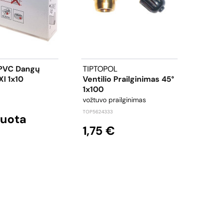
 PVC Dangų
TIPTOPOL
SPE
I 1x10
Ventilio Prailginimas 45°
Epo
1x100
UND
0.5L
vožtuvo prailginimas
purš
TOP5624333
duota
grun
1,75 €
SPECT
11,