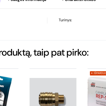
Turinys:
produktą, taip pat pirko:
IŠPARDU