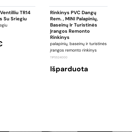
Ventilliu TR14
Rinkinys PVC Dangų
Lop
s Su Sriegiu
Rem. , MINI Palapinių,
1x1
Baseinų Ir Turistinės
egiu
lopa
Įrangos Remonto
TIP50
Rinkinys
€
2,
palapinių, baseinų ir turistinės
įrangos remonto rinkinys
TIP5524000
Išparduota