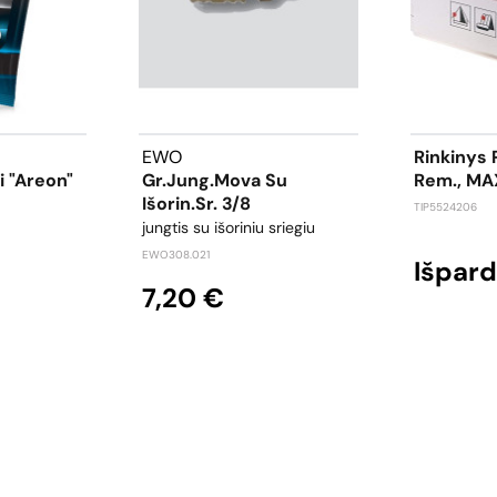
EWO
Rinkinys
i "Areon"
Gr.jung.mova Su
Rem., MAX
Išorin.sr. 3/8
TIP5524206
jungtis su išoriniu sriegiu
EWO308.021
Išpar
7,20 €