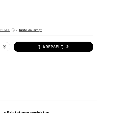
060200
/
Turite klausimą?
Į KREPŠELĮ
Pristatymo parinktys