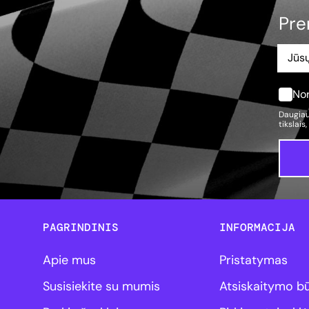
Pre
Nor
Daugiau
tikslais
PAGRINDINIS
INFORMACIJA
Apie mus
Pristatymas
Susisiekite su mumis
Atsiskaitymo b