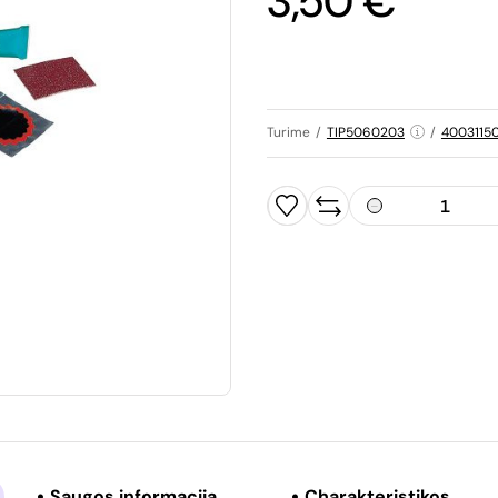
3,50 €
Turime
/
TIP5060203
/
4003115
Saugos informacija
Charakteristikos