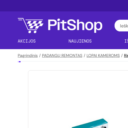
AKCIJOS
NAUJIENOS
I
Pagrindinis
/
PADANGŲ REMONTAS
/
LOPAI KAMEROMS
/
Ri