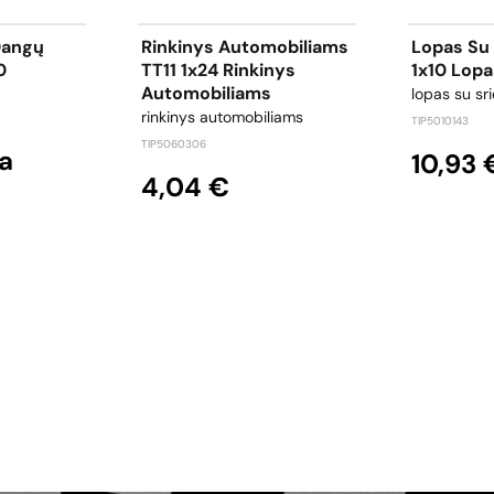
Dangų
Rinkinys Automobiliams
Lopas Su 
0
TT11 1x24 Rinkinys
1x10 Lopa
Automobiliams
lopas su sri
rinkinys automobiliams
TIP5010143
TIP5060306
a
10,93 
4,04 €