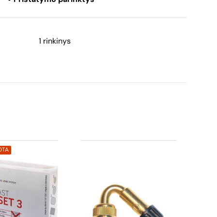
1 rinkinys
OTA