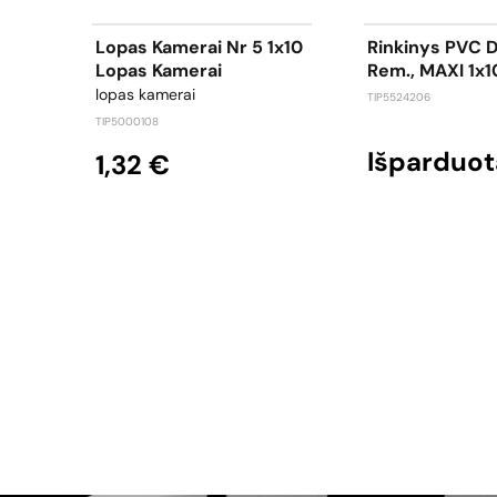
Lopas Kamerai Nr 5 1x10
Rinkinys PVC 
Lopas Kamerai
Rem., MAXI 1x1
lopas kamerai
TIP5524206
TIP5000108
Išparduot
1,32 €