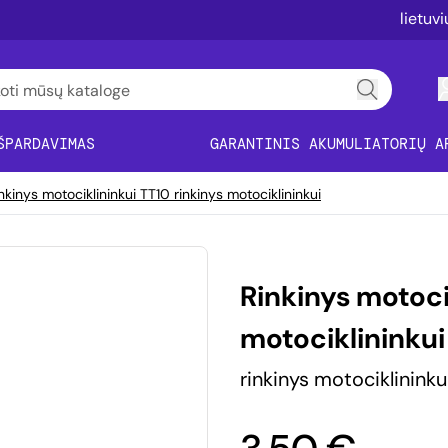
lietuv
ŠPARDAVIMAS
GARANTINIS AKUMULIATORIŲ A
nkinys motociklininkui TT10 rinkinys motociklininkui
Rinkinys motoci
motociklininkui
rinkinys motociklininku