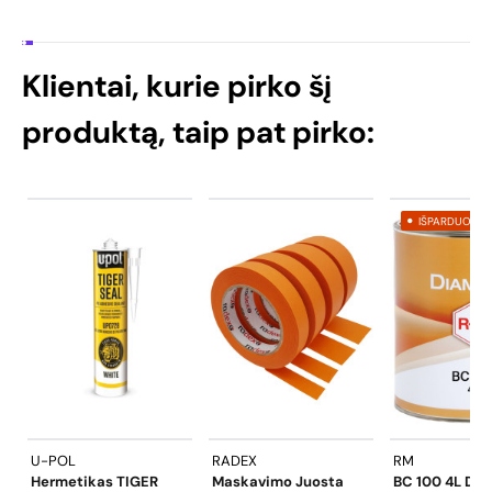
Klientai, kurie pirko šį
produktą, taip pat pirko:
IŠPARDUOTA
U-POL
RADEX
RM
Hermetikas TIGER
Maskavimo Juosta
BC 100 4L DI