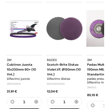
3M
RADEX
3M
Cubitron Juosta
Scotch-Brite Diskas
Padas Multiho
10x330mm 60+ (10
Violet.VF, Ø150mm (10
150mm M8,
Vnt.)
Vnt.)
Standartinis
šlifavimo juosta
šlifavimo diskas
padas pneumat
šlifavimo mašin
3M33439/10
RAD330006/10
3M51123
31,91 €
12,04 €
85,10 €