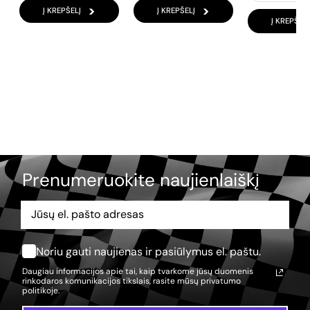
Į KREPŠELĮ
Į KREPŠELĮ
Į KREPŠELĮ
Prenumeruokite naujienlaiškį
Noriu gauti naujienas ir pasiūlymus el. paštu.
Daugiau informacijos apie tai, kaip tvarkome jūsų duomenis
rinkodaros komunikacijos tikslais, rasite mūsų
privatumo
politikoje.