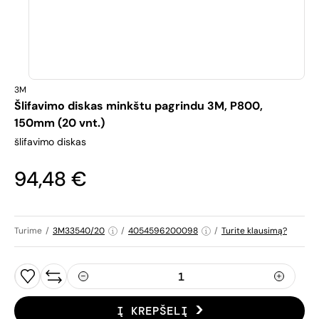
3M
Šlifavimo diskas minkštu pagrindu 3M, P800,
150mm (20 vnt.)
šlifavimo diskas
94,48 €
Turime
/
3M33540/20
/
4054596200098
/
Turite klausimą?
Į KREPŠELĮ