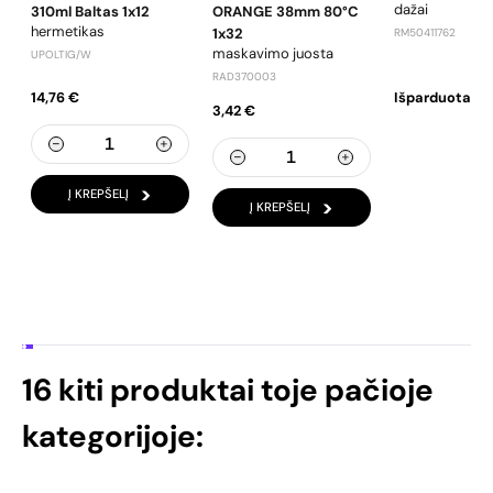
dažai
310ml Baltas 1x12
ORANGE 38mm 80°C
hermetikas
1x32
RM50411762
maskavimo juosta
UPOLTIG/W
RAD370003
14,76 €
Išparduota
3,42 €
Į KREPŠELĮ
Į KREPŠELĮ
16 kiti produktai toje pačioje
kategorijoje: