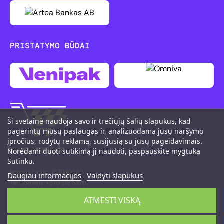
PRISTATYMO BŪDAI
Ši svetainė naudoja savo ir trečiųjų šalių slapukus, kad
pagerintų mūsų paslaugas ir, analizuodama jūsų naršymo
įpročius, rodytų reklamą, susijusią su jūsų pageidavimais.
"UAB TOBIS"
Norėdami duoti sutikimą jį naudoti, paspauskite mygtuką
Sutinku.
Įmonės kodas: 152040659
Daugiau informacijos
Valdyti slapukus
Tel. numeris: +370 313 53201
M. K. Čiurlionio g. 111, LT-66161 Druskininkai
ATMESTI VISKĄ