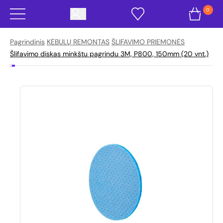
0
Pagrindinis
KĖBULŲ REMONTAS
ŠLIFAVIMO PRIEMONĖS
Šlifavimo diskas minkštu pagrindu 3M, P800, 150mm (20 vnt.)