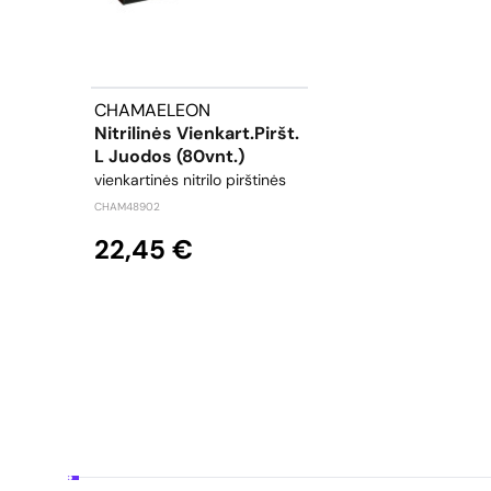
CHAMAELEON
Nitrilinės Vienkart.piršt.
L Juodos (80vnt.)
vienkartinės nitrilo pirštinės
CHAM48902
22,45 €