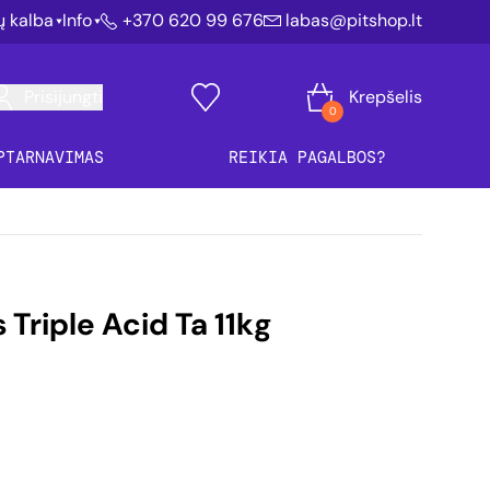
ių kalba
Info
+370 620 99 676
labas@pitshop.lt
Prisijungti
Krepšelis
0
PTARNAVIMAS
REIKIA PAGALBOS?
s Triple Acid Ta 11kg