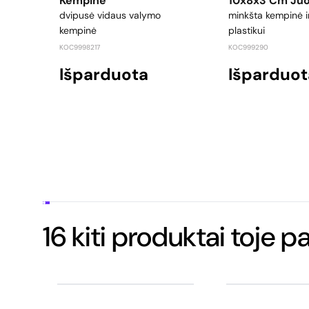
Kempinė
10x8x3 Cm Ju
dvipusė vidaus valymo
minkšta kempinė i
kempinė
plastikui
KOC9998217
KOC999290
Išparduota
Išparduot
16 kiti produktai toje p