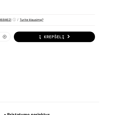
8684621
/
Turite klausimą?
Į KREPŠELĮ
Pristatymo parinktys