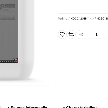
Turime
/
KOC242011-11
/
426018
Saugos informacija
Charakteristikos