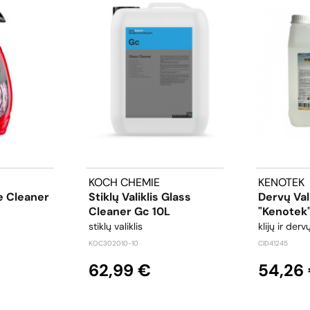
KOCH CHEMIE
KENOTEK
 Cleaner
Stiklų Valiklis Glass
Dervų Vali
Cleaner Gc 10L
"Kenotek
stiklų valiklis
klijų ir dervų
KOC302010-10
CID41245
62,99 €
54,26