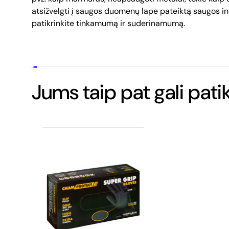
atsižvelgti į saugos duomenų lape pateiktą saugos i
patikrinkite tinkamumą ir suderinamumą.
Jums taip pat gali patik