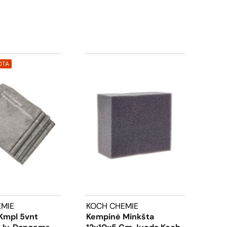
OTA
MIE
KOCH CHEMIE
SPE
Kmpl 5vnt
Kempinė Minkšta
Sili