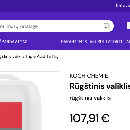
lietuv
ŠPARDAVIMAS
GARANTINIS AKUMULIATORIŲ A
štinis valiklis Triple Acid Ta 11kg
KOCH CHEMIE
Rūgštinis valikli
rūgštinis valiklis
107,91 €