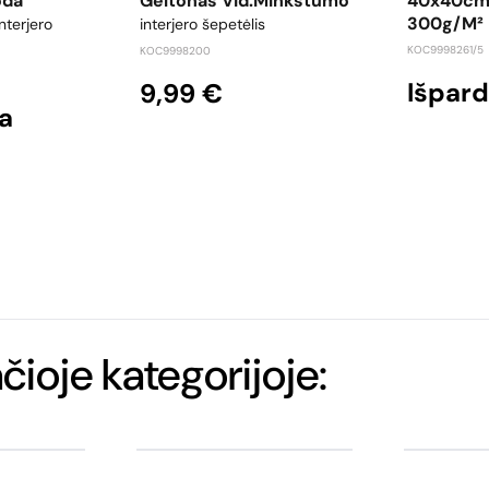
oda
Geltonas Vid.minkštumo
40x40cm 
300g/m²
nterjero
interjero šepetėlis
KOC9998261/5
KOC9998200
Išpar
9,99 €
a
ačioje kategorijoje: