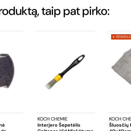
produktą, taip pat pirko:
IŠPARDU
KOCH CHEMIE
KOCH CHE
nė
Interjero Šepetėlis
Šluosčių 