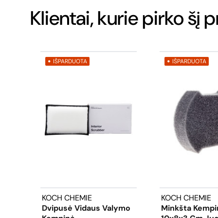
Klientai, kurie pirko šį 
IŠPARDUOTA
IŠPARDUOTA
KOCH CHEMIE
KOCH CHEMIE
Dvipusė Vidaus Valymo
Minkšta Kempi