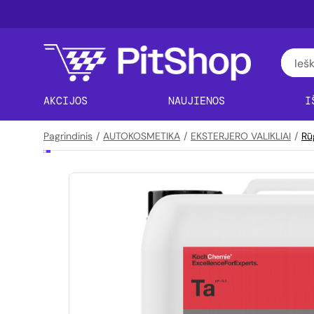
AKCIJOS
NAUJIENOS
I
Pagrindinis
/
AUTOKOSMETIKA
/
EKSTERJERO VALIKLIAI
/
Rūg