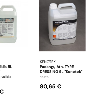
KENOTEK
ARM
klis 5L
Padangų Atn. TYRE
~Spa
"
DRESSING 5L "Kenotek"
500
 valiklis
CID4315
A405
80,65 €
11,
 €