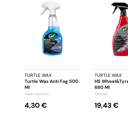
TURTLE WAX
TURTLE WAX
Turtle Wax Anti Fog 500
HS Wheel&tyre
Ml
680 Ml
TWAKT-ANTIF/0.5
TW53749
4,30 €
19,43 €