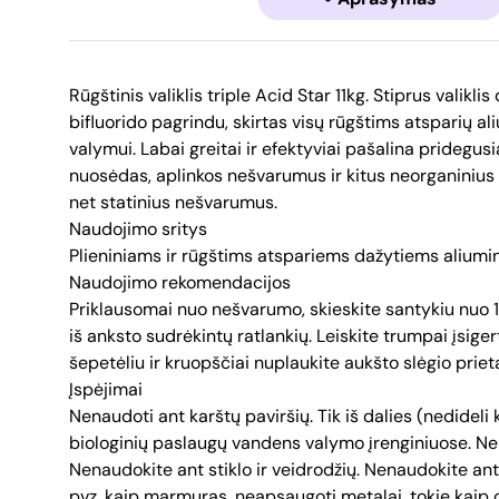
Rūgštinis valiklis triple Acid Star 11kg. Stiprus valikli
bifluorido pagrindu, skirtas visų rūgštims atsparių ali
valymui. Labai greitai ir efektyviai pašalina pridegus
nuosėdas, aplinkos nešvarumus ir kitus neorganinius t
net statinius nešvarumus.
Naudojimo sritys
Plieniniams ir rūgštims atspariems dažytiems aliumin
Naudojimo rekomendacijos
Priklausomai nuo nešvarumo, skieskite santykiu nuo 1:3
iš anksto sudrėkintų ratlankių. Leiskite trumpai įsigerti
šepetėliu ir kruopščiai nuplaukite aukšto slėgio priet
Įspėjimai
Nenaudoti ant karštų paviršių. Tik iš dalies (nedideli 
biologinių paslaugų vandens valymo įrenginiuose. Nele
Nenaudokite ant stiklo ir veidrodžių. Nenaudokite an
pvz. kaip marmuras, neapsaugoti metalai, tokie kaip c