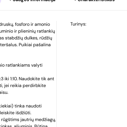
Turinys:
s druskų, fosforo ir amonio
uminio ir plieninių ratlankių
ias stabdžių dulkes, rūdžių
eršalus. Puikiai pašalina
io ratlankiams valyti
 iki 1:10. Naudokite tik ant
, jei reikia perdirbkite
aisu.
kiekiai) tinka naudoti
iskite išdžiūti.
t rūgštims jautrių medžiagų,
inkas, aliuminis. Būtina