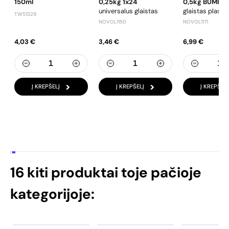
150ml
0,25kg 1x24
0,5kg BUMPER 
universalus glaistas
glaistas plastik
TW51329
NOVOL1150
NOVOL1171
4,03 €
3,46 €
6,99 €
Į KREPŠELĮ
Į KREPŠELĮ
Į KREPŠELĮ
16 kiti produktai toje pačioje
kategorijoje: