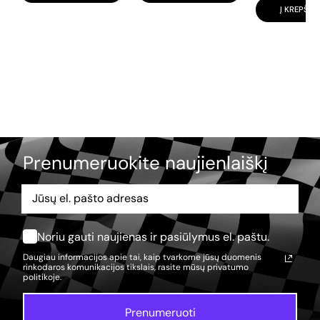
Į KREPŠELĮ
Prenumeruokite naujienlaiškį
Noriu gauti naujienas ir pasiūlymus el. paštu.
Daugiau informacijos apie tai, kaip tvarkome jūsų duomenis
rinkodaros komunikacijos tikslais, rasite mūsų
privatumo
politikoje.
Prenumeruoti