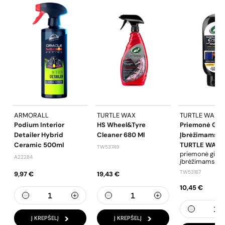
ARMORALL
TURTLE WAX
TURTLE WAX
Podium Interior
HS Wheel&tyre
Priemonė Gil
Detailer Hybrid
Cleaner 680 Ml
Įbrėžimams Ša
Ceramic 500ml
TURTLE WAX,
TW53749
priemonė gilie
A22284
įbrėžimams šal
TW53167
9,97 €
19,43 €
10,45 €
Į KREPŠELĮ
Į KREPŠELĮ