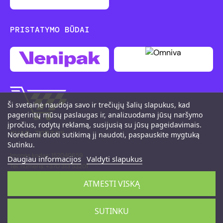
PRISTATYMO BŪDAI
Ši svetainė naudoja savo ir trečiųjų šalių slapukus, kad
pagerintų mūsų paslaugas ir, analizuodama jūsų naršymo
įpročius, rodytų reklamą, susijusią su jūsų pageidavimais.
"UAB TOBIS"
Norėdami duoti sutikimą jį naudoti, paspauskite mygtuką
Sutinku.
Įmonės kodas: 152040659
Daugiau informacijos
Valdyti slapukus
Tel. numeris: +370 313 53201
M. K. Čiurlionio g. 111, LT-66161 Druskininkai
ATMESTI VISKĄ
©2026 PitShop
SUTINKU