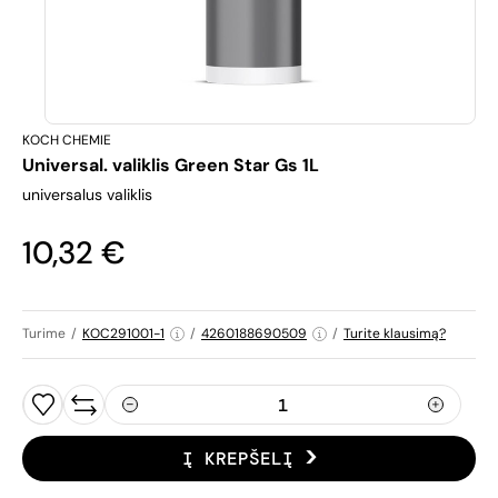
KOCH CHEMIE
Universal. valiklis Green Star Gs 1L
universalus valiklis
10,32 €
Turime
/
KOC291001-1
/
4260188690509
/
Turite klausimą?
Į KREPŠELĮ