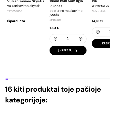
18mm 1x48 50m Ilgio
1x6
Vulkanizavimo Skystis
universalus gla
vulkanizavimo skystis
Rulonas
popierinė maskavimo
NOVOL1155
TIP5059056
juosta
3M06304
Išparduota
14,18 €
1,60 €
Į KREPŠELĮ
Į KREPŠELĮ
16 kiti produktai toje pačioje
kategorijoje: