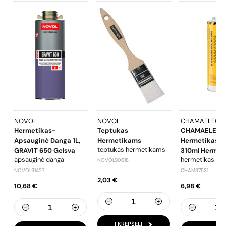
NOVOL
NOVOL
CHAMAELEON
Hermetikas-
Teptukas
CHAMAELEON
Apsauginė Danga 1L,
Hermetikams
Hermetikas B
teptukas hermetikams
GRAVIT 650 Gelsva
310ml Hermet
apsauginė danga
hermetikas
NOVOL90618
NOVOL91427
CHAM37531
2,03 €
10,68 €
6,98 €
Į KREPŠELĮ