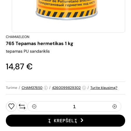
CHAMAELEON
765 Tepamas hermetikas 1 kg
tepamas PU sandariklis
14,87 €
Turime
/
CHAM37650
/
4260099829302
/
Turite klausimą?
Į KREPŠELĮ