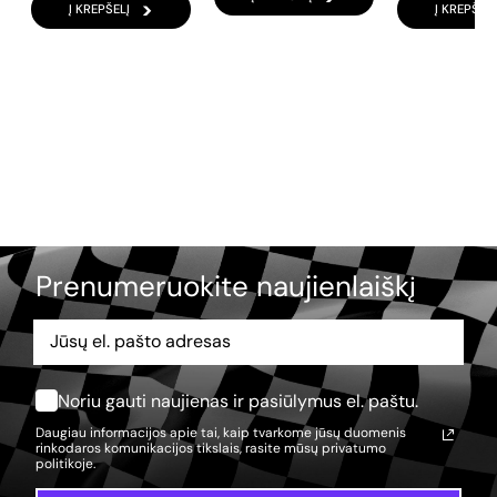
Į KREPŠELĮ
Į KREPŠELĮ
Prenumeruokite naujienlaiškį
Noriu gauti naujienas ir pasiūlymus el. paštu.
Daugiau informacijos apie tai, kaip tvarkome jūsų duomenis
rinkodaros komunikacijos tikslais, rasite mūsų
privatumo
politikoje.