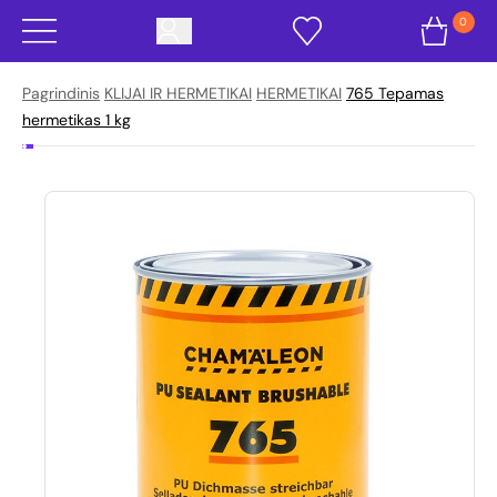
0
Pagrindinis
KLIJAI IR HERMETIKAI
HERMETIKAI
765 Tepamas
hermetikas 1 kg