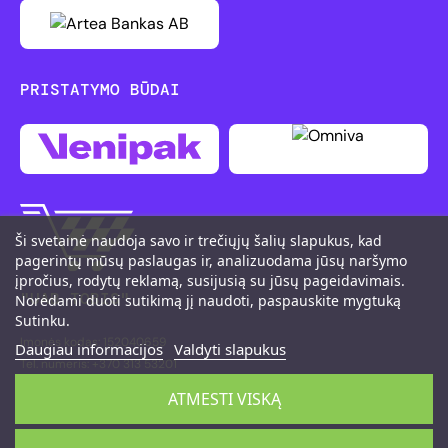
PRISTATYMO BŪDAI
Ši svetainė naudoja savo ir trečiųjų šalių slapukus, kad
pagerintų mūsų paslaugas ir, analizuodama jūsų naršymo
įpročius, rodytų reklamą, susijusią su jūsų pageidavimais.
"UAB TOBIS"
Norėdami duoti sutikimą jį naudoti, paspauskite mygtuką
Sutinku.
Įmonės kodas: 152040659
Daugiau informacijos
Valdyti slapukus
Tel. numeris: +370 313 53201
M. K. Čiurlionio g. 111, LT-66161 Druskininkai
ATMESTI VISKĄ
©2026 PitShop