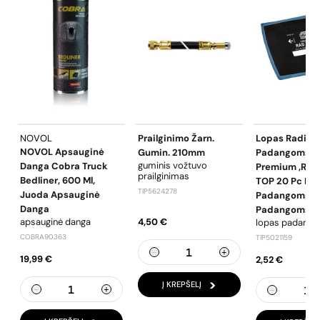
NOVOL
Prailginimo Žarn.
Lopas Radial.
NOVOL Apsauginė
Gumin. 210mm
Padangoms 11
guminis vožtuvo
Danga Cobra Truck
Premium ,Rem
prailginimas
Bedliner, 600 Ml,
TOP 20 Pc Lo
TIP5624278
Juoda Apsauginė
Padangoms L
Danga
Padangoms
apsauginė danga
4,50 €
lopas padang
COBRA90363
TIP5021159
19,99 €
2,52 €
Į KREPŠELĮ