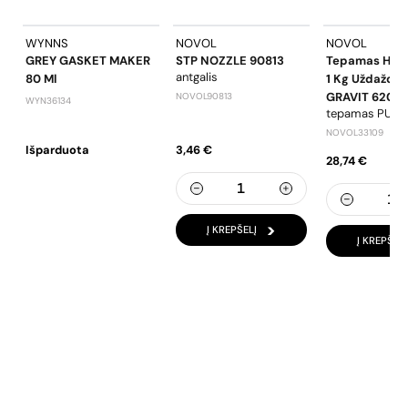
WYNNS
NOVOL
NOVOL
GREY GASKET MAKER
STP NOZZLE 90813
Tepamas Her
antgalis
80 Ml
1 Kg Uždažom
GRAVIT 620
NOVOL90813
WYN36134
tepamas PU san
NOVOL33109
Išparduota
3,46 €
28,74 €
Į KREPŠELĮ
Į KREPŠELĮ