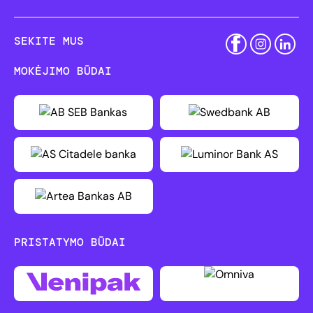
SEKITE MUS
MOKĖJIMO BŪDAI
PRISTATYMO BŪDAI