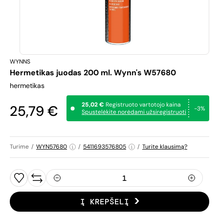
WYNNS
Hermetikas juodas 200 ml. Wynn's W57680
hermetikas
25,02 €
Registruoto vartotojo kaina
25,79 €
-3%
Spustelėkite norėdami užsiregistruoti
Turime
/
WYN57680
/
5411693576805
/
Turite klausimą?
Į KREPŠELĮ