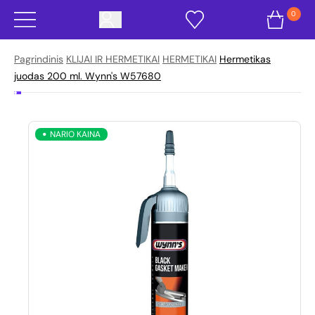
0
Pagrindinis
KLIJAI IR HERMETIKAI
HERMETIKAI
Hermetikas
juodas 200 ml. Wynn's W57680
NARIO KAINA