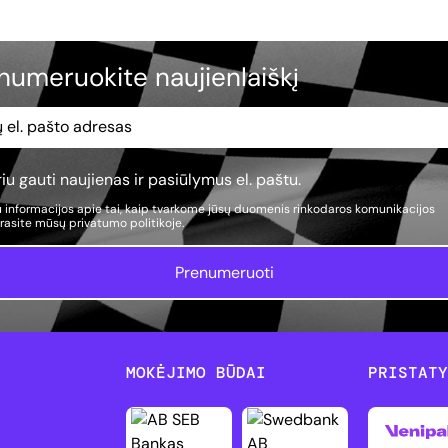
numeruokite naujienlaiškį
iu gauti naujienas ir pasiūlymus el. paštu.
 informacijos apie tai, kaip tvarkome jūsų duomenis rinkodaros komunikacijos
, rasite mūsų
privatumo politikoje.
Prenumeruoti
MOKĖJIMO BŪDAI
PRISTAT