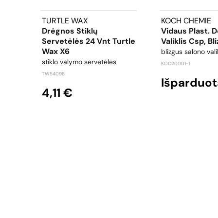
TURTLE WAX
KOCH CHEMIE
Drėgnos Stiklų
Vidaus Plast. D
Servetėlės 24 Vnt Turtle
Valiklis Csp, Bl
Wax X6
blizgus salono vali
stiklo valymo servetėlės
KOC20001-1
TW54098
Išparduot
4,11 €