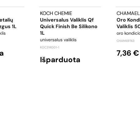
KOCH CHEMIE
CHAMAEL
etalių
Universalus Valiklis Qf
Oro Kondi
izgus 1L
Quick Finish Be Silikono
Valiklis 
1L
klis
oro kondicio
universalus valiklis
CHAM49743
KOC314001-1
a
7,36 €
Išparduota