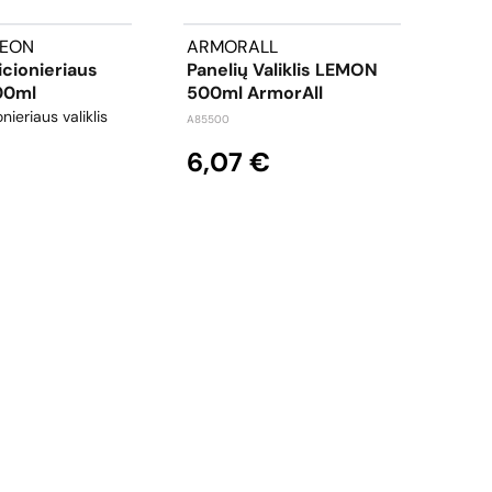
EON
ARMORALL
KEN
cionieriaus
Panelių Valiklis LEMON
Stik
500ml
500ml ArmorAll
"Ke
nieriaus valiklis
stiklų
A85500
CID393
6,07 €
Iš