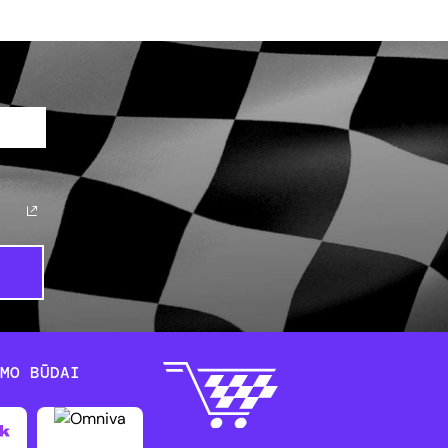
YMO BŪDAI