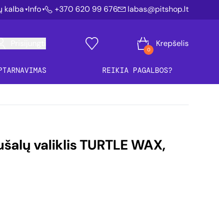
ių kalba
Info
+370 620 99 676
labas@pitshop.lt
Prisijungti
Krepšelis
0
PTARNAVIMAS
REIKIA PAGALBOS?
šalų valiklis TURTLE WAX,