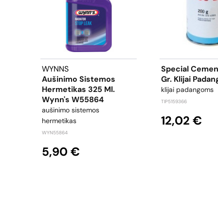
WYNNS
Special Cemen
Aušinimo Sistemos
Gr. Klijai Pada
Hermetikas 325 Ml.
klijai padangoms
Wynn's W55864
TIP5159366
aušinimo sistemos
12,02 €
hermetikas
WYN55864
5,90 €