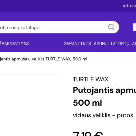
lietuv
ŠPARDAVIMAS
GARANTINIS AKUMULIATORIŲ A
jantis apmušalų valiklis TURTLE WAX, 500 ml
TURTLE WAX
Putojantis apmu
500 ml
vidaus valiklis - putos