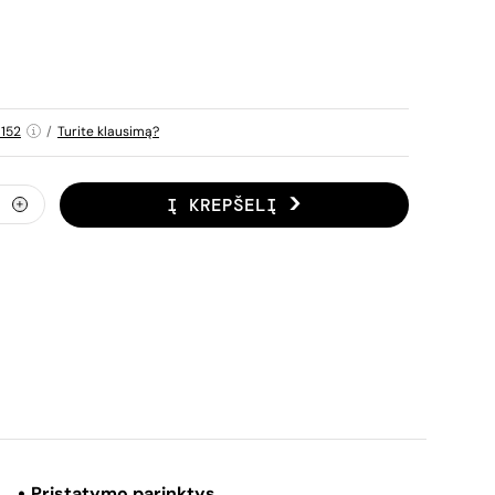
152
/
Turite klausimą?
Į KREPŠELĮ
Pristatymo parinktys