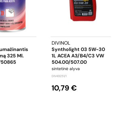
DIVINOL
BAN
Sumažinantis
Syntholight 03 5W-30
Aku
ą 325 Ml.
1L ACEA A3/B4/C3 VW
Bull
W50865
504.00/507.00
150
sintetinė alyva
akum
DIV49251/1
BAM50
10,79 €
32