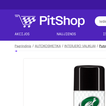
AKCIJOS
NAUJIENOS
I
Pagrindinis
/
AUTOKOSMETIKA
/
INTERJERO VALIKLIAI
/
Puto