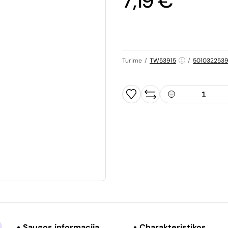
7,19 €
Turime
/
TW53915
/
5010322539
Saugos informacija
Charakteristikos