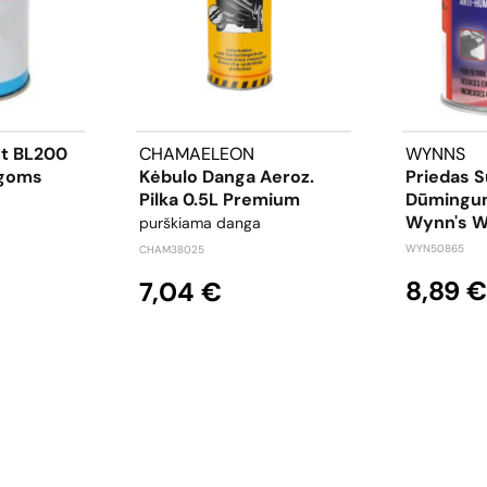
t BL200
CHAMAELEON
WYNNS
ngoms
Kėbulo Danga Aeroz.
Priedas 
Pilka 0.5L Premium
Dūmingum
Wynn's 
purškiama danga
WYN50865
CHAM38025
8,89 €
7,04 €