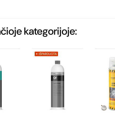
ačioje kategorijoje:
IŠPARDUOTA