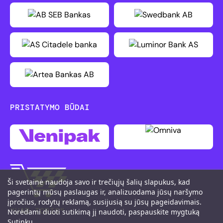
PRISTATYMO BŪDAI
Ši svetainė naudoja savo ir trečiųjų šalių slapukus, kad
pagerintų mūsų paslaugas ir, analizuodama jūsų naršymo
įpročius, rodytų reklamą, susijusią su jūsų pageidavimais.
"UAB TOBIS"
Norėdami duoti sutikimą jį naudoti, paspauskite mygtuką
Sutinku.