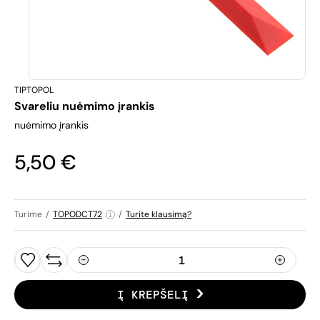
TIPTOPOL
Svareliu nuėmimo įrankis
nuėmimo įrankis
5,50 €
Turime
/
TOPODCT72
/
Turite klausimą?
Į KREPŠELĮ