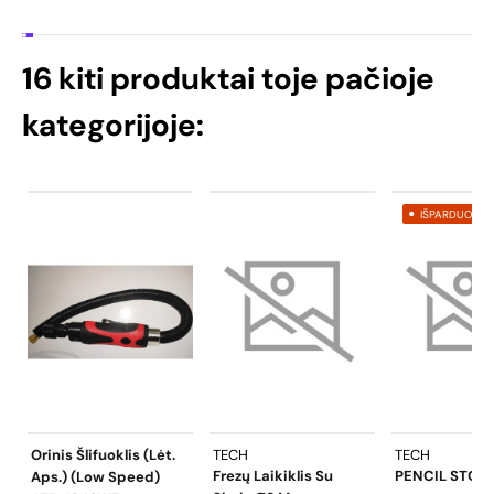
16 kiti produktai toje pačioje
kategorijoje:
IŠPARDUOTA
Orinis Šlifuoklis (lėt.
TECH
TECH
Frezų Laikiklis Su
PENCIL STON
Aps.) (Low Speed)