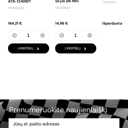
Skyle Ø6 Mm
ATB-1240WT
TECHS872
TECHS1047
TIP5950235
164,21 €
14,96 €
Išparduota
Į KREPŠELĮ
Į KREPŠELĮ
Prenumeruokite naujienlaiškį