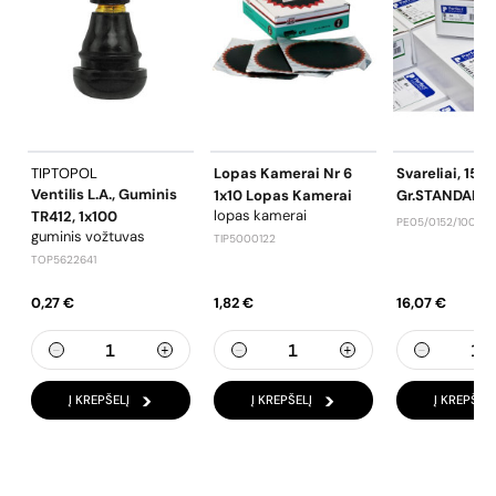
TIPTOPOL
Lopas Kamerai Nr 6
Svareliai, 15
Ventilis L.a., Guminis
1x10 Lopas Kamerai
Gr.STANDARD
lopas kamerai
TR412, 1x100
PE05/0152/100
guminis vožtuvas
TIP5000122
TOP5622641
0,27 €
1,82 €
16,07 €
Į KREPŠELĮ
Į KREPŠELĮ
Į KREPŠELĮ