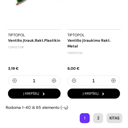
TIPTOPOL
TIPTOPOL
Ventilio Įtrauk.rakt.plastikin
Ventilio Įtraukimo Rakt.
Metal
TOPOCT31P
TOPOCT32
3,19 €
6,00 €
Į KREPŠELĮ
Į KREPŠELĮ
Rodoma 1-40 iš 65 elemento (-ų)
1
2
KITAS