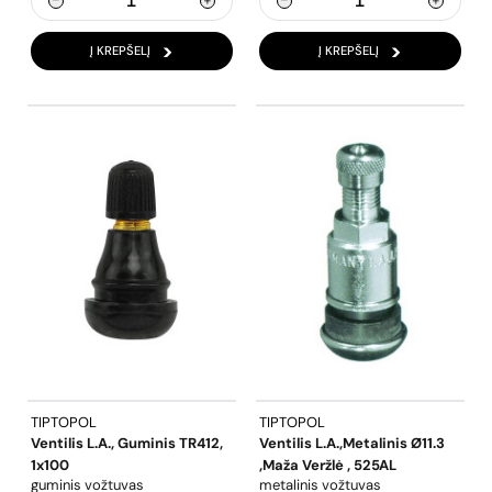
Į KREPŠELĮ
Į KREPŠELĮ
TIPTOPOL
TIPTOPOL
Ventilis L.a., Guminis TR412,
Ventilis L.a.,metalinis Ø11.3
1x100
,maža Veržlė , 525AL
guminis vožtuvas
metalinis vožtuvas