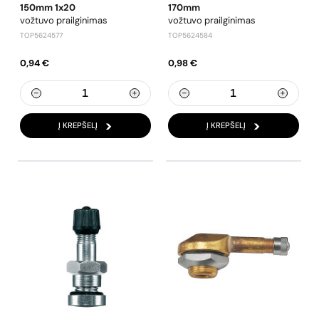
150mm 1x20
170mm
vožtuvo prailginimas
vožtuvo prailginimas
TOP5624577
TOP5624584
0,94 €
0,98 €
Į KREPŠELĮ
Į KREPŠELĮ