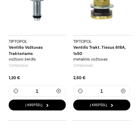
TIPTOPOL
TIPTOPOL
Ventilio Vožtuvas
Ventilis Trakt. Tiesus 618A,
Traktoriams
1x50
vožtuvo šerdis
metalinis vožtuvas
TOP5623042
TOP5623080
1,20 €
2,50 €
Į KREPŠELĮ
Į KREPŠELĮ