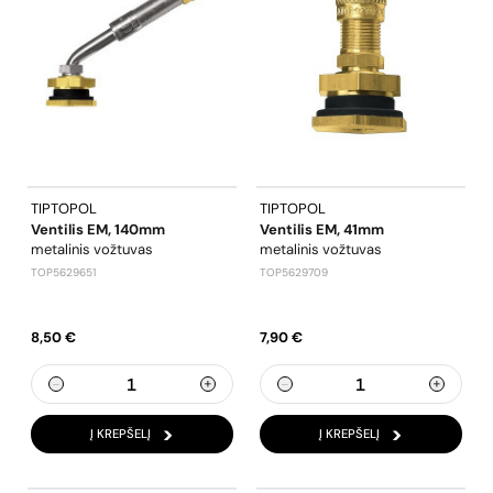
TIPTOPOL
TIPTOPOL
Ventilis EM, 140mm
Ventilis EM, 41mm
metalinis vožtuvas
metalinis vožtuvas
TOP5629651
TOP5629709
8,50 €
7,90 €
Į KREPŠELĮ
Į KREPŠELĮ