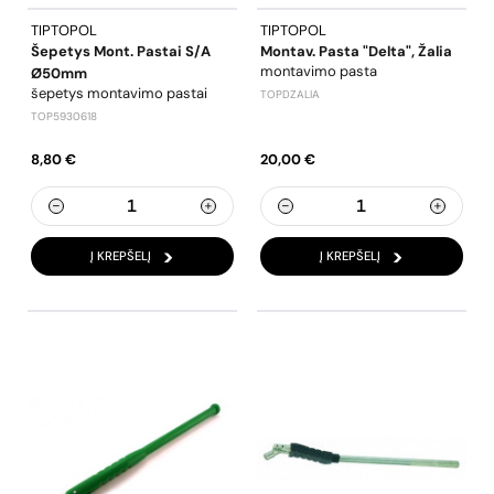
TIPTOPOL
TIPTOPOL
Šepetys Mont. Pastai S/A
Montav. Pasta "Delta", Žalia
montavimo pasta
Ø50mm
šepetys montavimo pastai
TOPDZALIA
TOP5930618
8,80 €
20,00 €
Į KREPŠELĮ
Į KREPŠELĮ