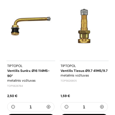
TIPTOPOL
TIPTOPOL
Ventilis Sunkv. Ø16 114MS-
Ventilis Tiesus Ø9.7 41MS/9.7
metalinis vožtuvas
90°
metalinis vožtuvas
TOP5626805
TOP5626764
2,50 €
1,59 €