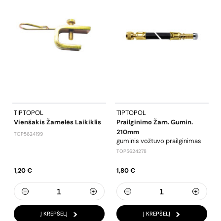
TIPTOPOL
TIPTOPOL
Vienšakis Žarnelės Laikiklis
Prailginimo Žarn. Gumin.
210mm
TOP5624199
guminis vožtuvo prailginimas
TOP5624278
1,20 €
1,80 €
Į KREPŠELĮ
Į KREPŠELĮ