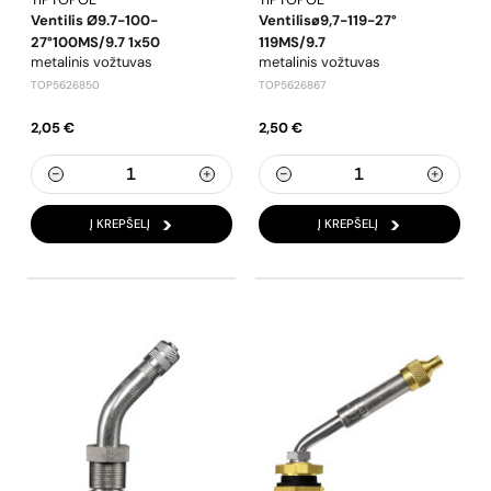
Ventilis Ø9.7-100-
Ventilisø9,7-119-27°
27°100MS/9.7 1x50
119MS/9.7
metalinis vožtuvas
metalinis vožtuvas
TOP5626850
TOP5626867
2,05 €
2,50 €
Į KREPŠELĮ
Į KREPŠELĮ