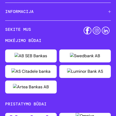
INFORMACIJA
SEKITE MUS
MOKĖJIMO BŪDAI
PRISTATYMO BŪDAI