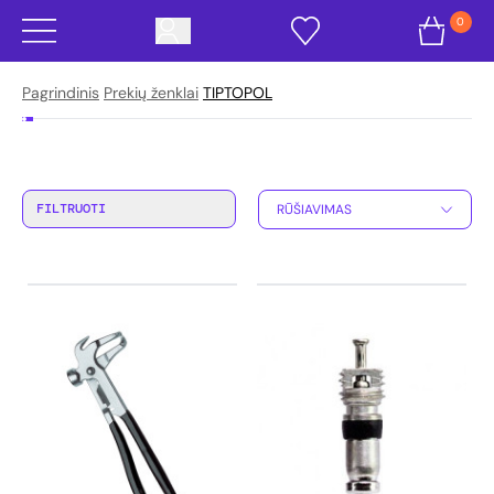
0
Pagrindinis
Prekių ženklai
TIPTOPOL
FILTRUOTI
RŪŠIAVIMAS