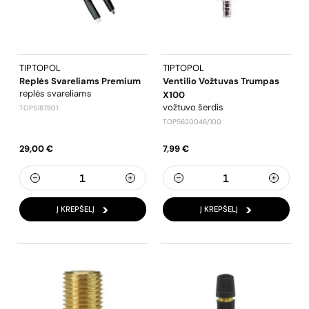
TIPTOPOL
TIPTOPOL
Replės Svareliams Premium
Ventilio Vožtuvas Trumpas
replės svareliams
X100
vožtuvo šerdis
TOP5187801
TOP5620046/100
29,00 €
7,99 €
Į KREPŠELĮ
Į KREPŠELĮ