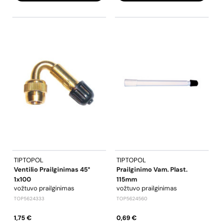
TIPTOPOL
TIPTOPOL
Ventilio Prailginimas 45°
Prailginimo Vam. Plast.
1x100
115mm
vožtuvo prailginimas
vožtuvo prailginimas
TOP5624333
TOP5624560
1,75 €
0,69 €