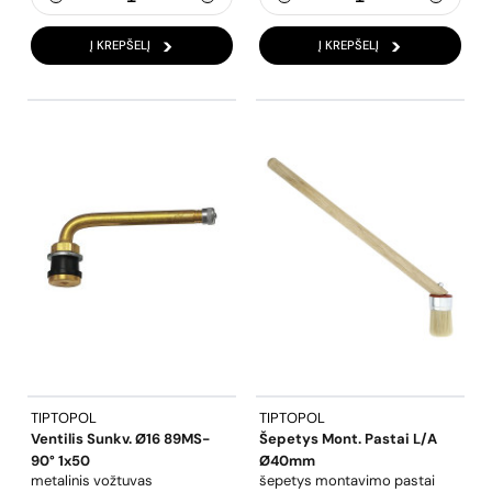
Į KREPŠELĮ
Į KREPŠELĮ
TIPTOPOL
TIPTOPOL
Ventilis Sunkv. Ø16 89MS-
Šepetys Mont. Pastai L/A
90° 1x50
Ø40mm
metalinis vožtuvas
šepetys montavimo pastai