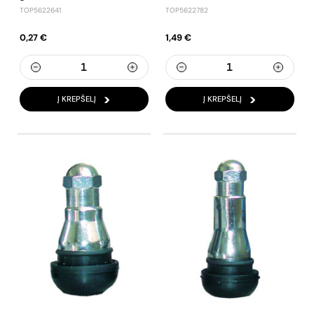
TOP5622641
TOP5622782
0,27 €
1,49 €
Į KREPŠELĮ
Į KREPŠELĮ