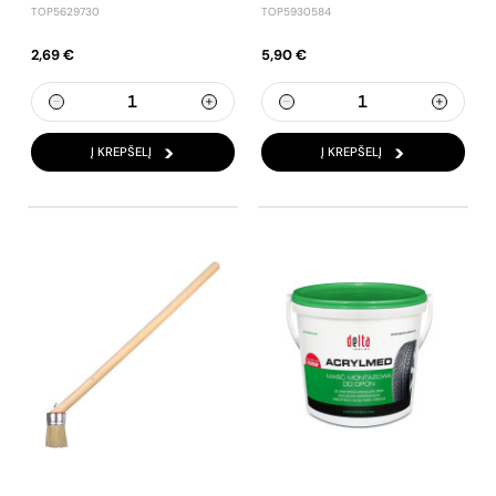
TOP5629730
TOP5930584
2,69 €
5,90 €
Į KREPŠELĮ
Į KREPŠELĮ