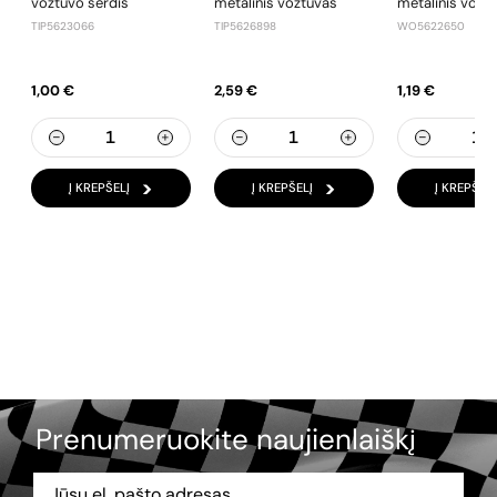
vožtuvo šerdis
metalinis vožtuvas
metalinis vožt
TIP5623066
TIP5626898
WO5622650
1,00 €
2,59 €
1,19 €
Į KREPŠELĮ
Į KREPŠELĮ
Į KREPŠELĮ
Prenumeruokite naujienlaiškį