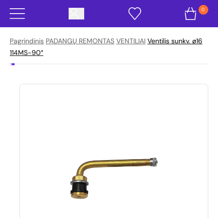
0
Pagrindinis
PADANGŲ REMONTAS
VENTILIAI
Ventilis sunkv. ø16
114MS-90°