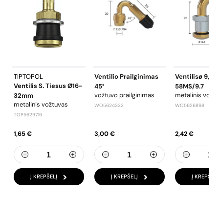
TIPTOPOL
Ventilio Prailginimas
Ventilisø 9,7-
Ventilis S. Tiesus Ø16-
45°
58MS/9.7
vožtuvo prailginimas
metalinis vožt
32mm
metalinis vožtuvas
WO5624333
WO5626898
TOP5629716
1,65 €
3,00 €
2,42 €
Į KREPŠELĮ
Į KREPŠELĮ
Į KREPŠELĮ