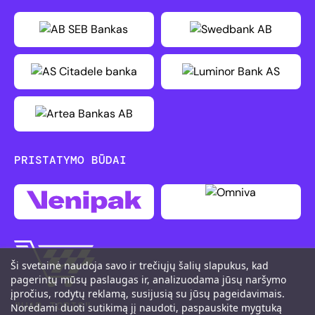
PRISTATYMO BŪDAI
Ši svetainė naudoja savo ir trečiųjų šalių slapukus, kad
pagerintų mūsų paslaugas ir, analizuodama jūsų naršymo
įpročius, rodytų reklamą, susijusią su jūsų pageidavimais.
"UAB TOBIS"
Norėdami duoti sutikimą jį naudoti, paspauskite mygtuką