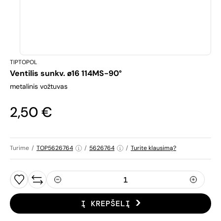
TIPTOPOL
Ventilis sunkv. ø16 114MS-90°
metalinis vožtuvas
2,50 €
Turime
/
TOP5626764
/
5626764
/
Turite klausimą?
Į KREPŠELĮ