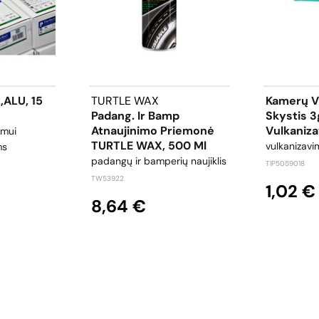
.,ALU, 15
TURTLE WAX
Kamerų Vu
Padang. Ir Bamp
Skystis 3
Atnaujinimo Priemonė
Vulkaniza
imui
TURTLE WAX, 500 Ml
vulkanizavi
ms
padangų ir bamperių naujiklis
TIP5059018
TW53922
1,02 €
8,64 €