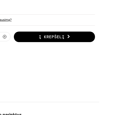
lausimą?
Į KREPŠELĮ
o parinktys