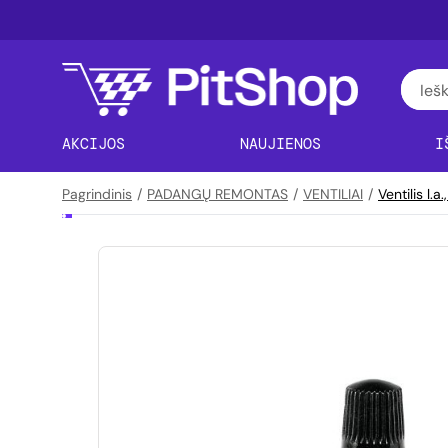
AKCIJOS
NAUJIENOS
I
Pagrindinis
/
PADANGŲ REMONTAS
/
VENTILIAI
/
Ventilis l.