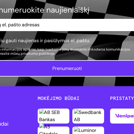
numeruokite naujienlaiškį
iu gauti naujienas ir pasiūlymus el. paštu.
 informacijos apie tai, kaip tvarkome jūsų duomenis rinkodaros komunikacijos
, rasite mūsų
privatumo politikoje.
Prenumeruoti
MOKĖJIMO BŪDAI
PRISTAT
ūdai