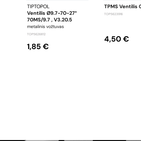
TIPTOPOL
TPMS Ventilis 
Ventilis Ø9.7-70-27°
TOP5623916
70MS/9.7 , V3.20.5
metalinis vožtuvas
TOP5626812
4,50 €
1,85 €