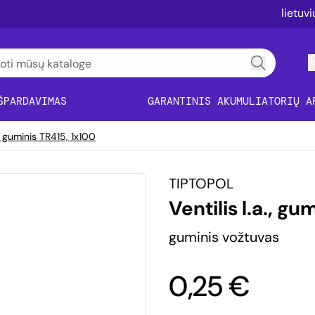
lietuv
ŠPARDAVIMAS
GARANTINIS AKUMULIATORIŲ A
a., guminis TR415, 1x100
TIPTOPOL
Ventilis l.a., g
guminis vožtuvas
0,25 €