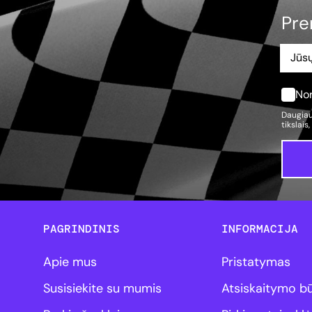
Pre
Nor
Daugiau
tikslais
PAGRINDINIS
INFORMACIJA
Apie mus
Pristatymas
Susisiekite su mumis
Atsiskaitymo b