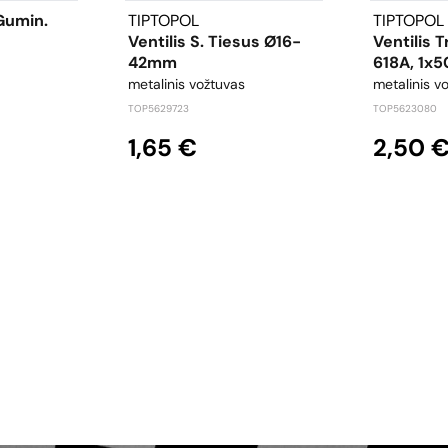
Gumin.
TIPTOPOL
TIPTOPOL
Ventilis S. Tiesus Ø16-
Ventilis T
42mm
618A, 1x5
metalinis vožtuvas
metalinis v
TOP5629723
TOP5623080
1,65 €
2,50 