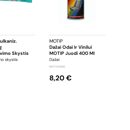
lkaniz.
MOTIP
TUR
g
Dažai Odai Ir Vinilui
Pol
vimo Skystis
MOTIP Juodi 400 Ml
Sid
500
mo skystis
Dažai
poliro
MOT04066
TW527
8,20 €
13