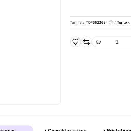
Turime
/
TOP5622634
/
Turite k
ašymas
Charakteristikos
Pristatym