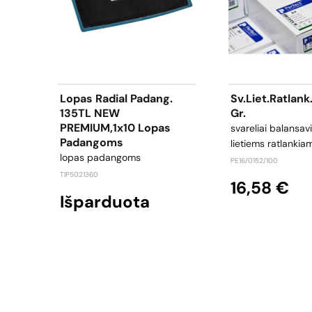
Lopas Radial Padang.
Sv.liet.ratlank
135TL NEW
Gr.
PREMIUM,1x10 Lopas
svareliai balansav
Padangoms
lietiems ratlankia
lopas padangoms
PE16/0152/100
TIP5021360
16,58 €
Išparduota