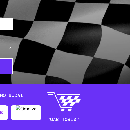
YMO BŪDAI
"UAB TOBIS"