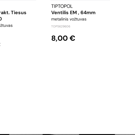
TIPTOPOL
Prai
rakt. Tiesus
Ventilis EM , 64mm
18
0
metalinis vožtuvas
gumin
ožtuvas
TOP5629606
TIP562
8,00 €
4,
€