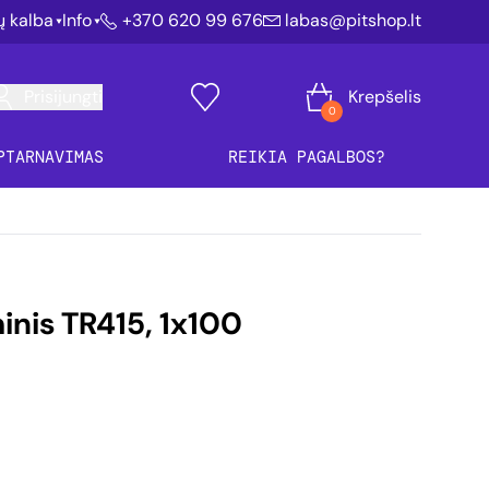
ių kalba
Info
+370 620 99 676
labas@pitshop.lt
Prisijungti
Krepšelis
0
PTARNAVIMAS
REIKIA PAGALBOS?
uminis TR415, 1x100