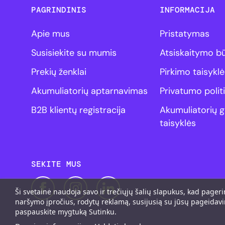
PAGRINDINIS
INFORMACIJA
Apie mus
Pristatymas
Susisiekite su mumis
Atsiskaitymo b
Prekių ženklai
Pirkimo taisyklė
Akumuliatorių aptarnavimas
Privatumo polit
B2B klientų registracija
Akumuliatorių g
taisyklės
SEKITE MUS
Ši svetainė naudoja savo ir trečiųjų šalių slapukus, kad page
naršymo įpročius, rodytų reklamą, susijusią su jūsų pageidavi
paspauskite mygtuką Sutinku.