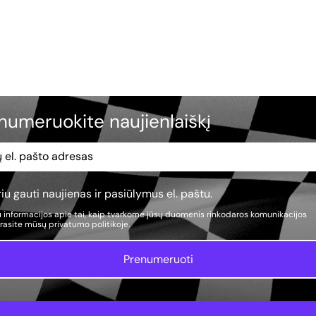
numeruokite naujienlaiškį
iu gauti naujienas ir pasiūlymus el. paštu.
 informacijos apie tai, kaip tvarkome jūsų duomenis rinkodaros komunikacijos
, rasite mūsų
privatumo politikoje.
Prenumeruoti