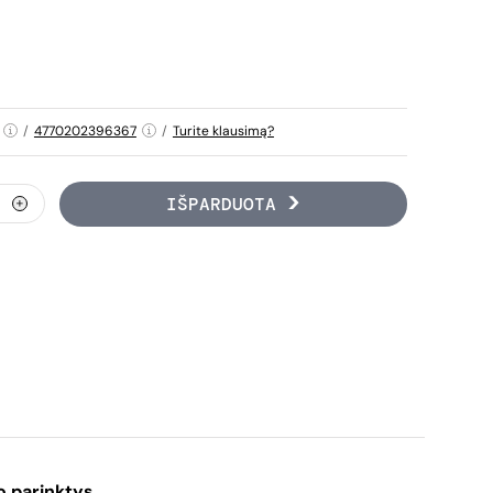
/
4770202396367
/
Turite klausimą?
IŠPARDUOTA
o parinktys