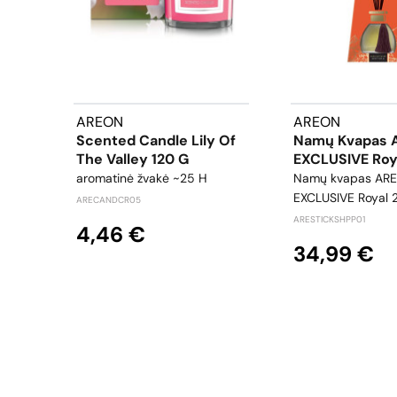
AREON
AREON
Scented Candle Lily Of
Namų Kvapas 
The Valley 120 G
EXCLUSIVE Roy
aromatinė žvakė ~25 H
Namų kvapas AR
EXCLUSIVE Royal 
ARECANDCR05
ARESTICKSHPP01
4,46 €
34,99 €