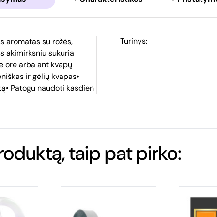
Turinys:
s aromatas su rožės,
s akimirksniu sukuria
te ore arba ant kvapų
oniškas ir gėlių kvapas•
iką• Patogu naudoti kasdien
produktą, taip pat pirko: