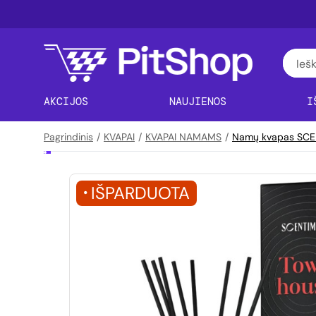
AKCIJOS
NAUJIENOS
I
Pagrindinis
/
KVAPAI
/
KVAPAI NAMAMS
/
Namų kvapas SCE
IŠPARDUOTA