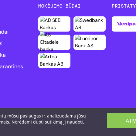
MOKĖJIMO BŪDAI
PRISTAT
ūdai
s
ika
arantinės
rintų mūsų paslaugas ir, analizuodama jūsų
ATM
mais. Norėdami duoti sutikimą jį naudoti,