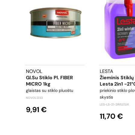
NOVOL
LESTA
Gl.su Stiklo Pl. FIBER
Žieminis Stiklų 
MICRO 1kg
Lesta 2in1 -21°
glaistas su stiklo pluoštu
priekinio stiklo pl
skystis
NOVOL1233
LES-LS-21-2IN1LES/4
9,91 €
11,70 €