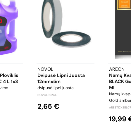
NOVOL
AREON
Ploviklis
Dvipusė Lipni Juosta
Namų Kv
C 4 L 1x3
12mmx5m
BLACK Go
Ml
ovimo
dvipusė lipni juosta
Namų kvap
NOVOL39244
Gold amber
2,65 €
ARESTICKSBL07
19,99 