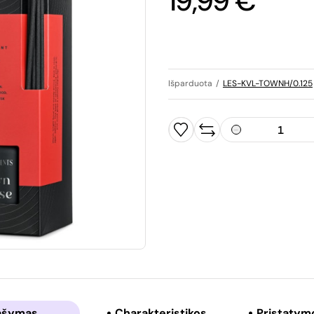
19,99 €
Išparduota
/
LES-KVL-TOWNH/0.125
ašymas
Charakteristikos
Pristatym