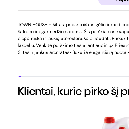
TOWN HOUSE – šiltas, prieskoniškas gėlių ir medieno
šafrano ir agarmedžio natomis. Šis purškiamas kvapa
elegantišką ir jaukią atmosferą.Kaip naudoti: Purkški
lazdelių. Venkite purškimo tiesiai ant audinių.• Priesk
Šiltas ir jaukus aromatas• Sukuria elegantišką nuota
Klientai, kurie pirko šį 