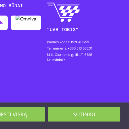
YMO BŪDAI
"UAB TOBIS"
Įmonės kodas: 152040659
Tel. numeris: +370 313 53201
M. K. Čiurlionio g. 111, LT-66161
Druskininkai
ESTI VISKĄ
SUTINKU
©2026 PitShop