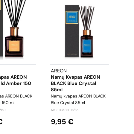
AREON
WYN
apas AREON
Namų Kvapas AREON
Dyz
ld Amber 150
BLACK Blue Crystal
Vali
85ml
W5
as AREON BLACK
Namų kvapas AREON BLACK
dyze
 150 ml
Blue Crystal 85ml
valikl
/150
ARESTICKSBL06/85
WYN5
€
9,95 €
19