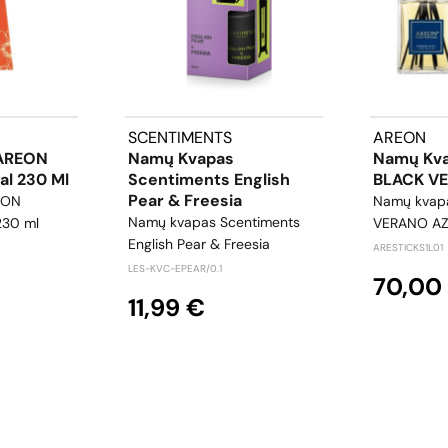
SCENTIMENTS
AREON
AREON
Namų Kvapas
Namų Kv
al 230 Ml
Scentiments English
BLACK VE
Pear & Freesia
EON
Namų kvap
Namų kvapas Scentiments
230 ml
VERANO AZU
English Pear & Freesia
ARESTICKS1L01
LES-KVC-EPEAR/0.1
70,00
11,99 €