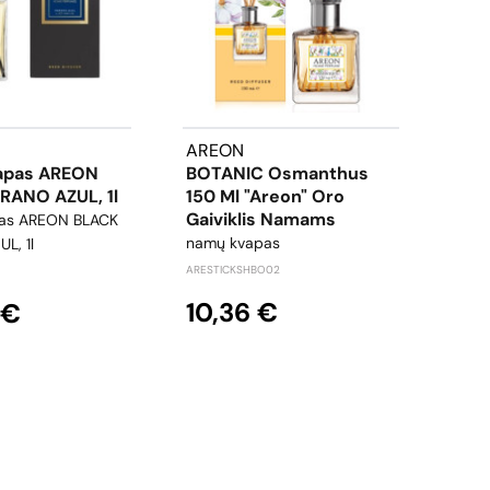
AREON
ARE
apas AREON
BOTANIC Osmanthus
Nam
RANO AZUL, 1l
150 Ml "Areon" Oro
BLA
Gaiviklis Namams
85m
as AREON BLACK
namų kvapas
Namų
L, 1l
Aqua
ARESTICKSHBO02
AREST
10,36 €
 €
9,