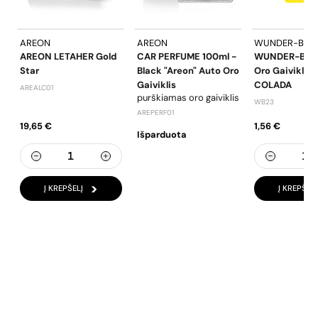
AREON
AREON
WUNDER-BA
AREON LETAHER Gold
CAR PERFUME 100ml -
WUNDER-BAU
Star
Black "Areon" Auto Oro
Oro Gaiviklis 
Gaiviklis
COLADA
AREALC01
purškiamas oro gaiviklis
WB23
AREPERF01
19,65 €
1,56 €
Išparduota
Į KREPŠELĮ
Į KREPŠELĮ