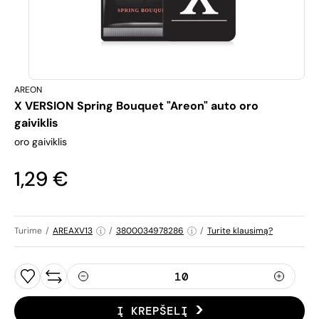
AREON
X VERSION Spring Bouquet "Areon" auto oro
gaiviklis
oro gaiviklis
1,29 €
Turime
/
AREAXV13
/
3800034978286
/
Turite klausimą?
Į KREPŠELĮ