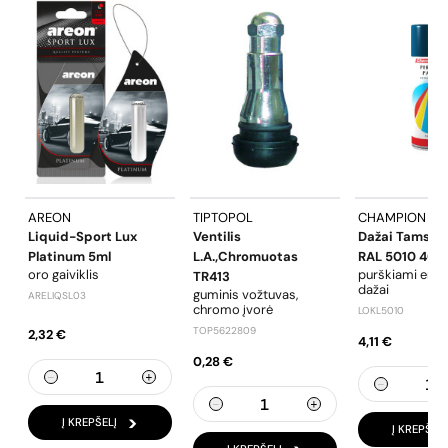
AREON
TIPTOPOL
CHAMPION
Liquid-Sport Lux
Ventilis
Dažai Tamsiai
Platinum 5ml
L.a.,chromuotas
RAL 5010 400
oro gaiviklis
purškiami emal
TR413
dažai
guminis vožtuvas,
ARELIQSL03
chromo įvorė
LOKL5010
TOP5622809
2,32 €
4,11 €
0,28 €
Į KREPŠELĮ
Į KREPŠELĮ