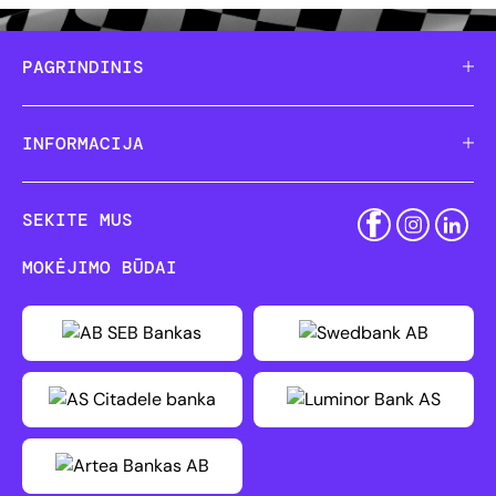
PAGRINDINIS
INFORMACIJA
SEKITE MUS
MOKĖJIMO BŪDAI